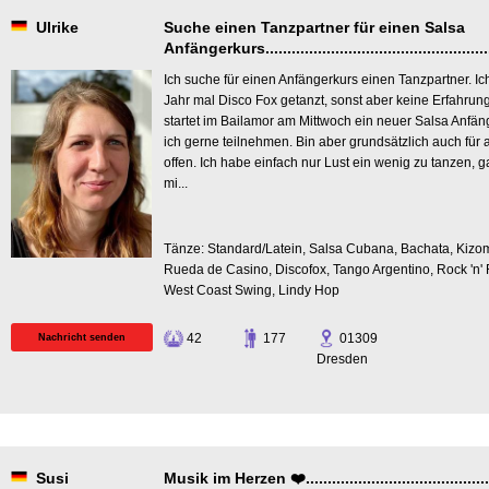
Ulrike
Suche einen Tanzpartner für einen Salsa
Anfängerkurs.....................................................
Ich suche für einen Anfängerkurs einen Tanzpartner. Ic
Jahr mal Disco Fox getanzt, sonst aber keine Erfahrun
startet im Bailamor am Mittwoch ein neuer Salsa Anfä
ich gerne teilnehmen. Bin aber grundsätzlich auch fü
offen. Ich habe einfach nur Lust ein wenig zu tanzen, 
mi...
Tänze: Standard/Latein, Salsa Cubana, Bachata, Kizo
Rueda de Casino, Discofox, Tango Argentino, Rock 'n'
West Coast Swing, Lindy Hop
42
177
01309
Nachricht senden
Dresden
Susi
Musik im Herzen ❤️..............................................