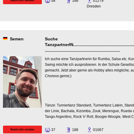
58
166
01279
Nachricht senden
Dresden
Semen
Suche
TanzpartnerIN.......................................................
...............................................................
Ich suche eine Tanzpartnerin für Rumba, Salsa etc. Ku
Swing möchte ich ausprobieren. In der Schule Gesells
gemacht. Jetzt aber gerne als Hobby alles mögliche, 
Choreos gerne;)
Tänze: Turniertanz Standard, Turniertanz Latein, Stand
der Linie, Bachata, Kizomba, Zouk, Merengue, Rueda d
Tango Argentino, Rock 'n' Roll, Boogie-Woogie, West 
37
186
01067
Nachricht senden