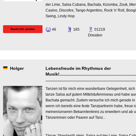
der Linie, Salsa Cubana, Bachata, Kizomba, Zouk, M
Casino, Discofox, Tango Argentino, Rock 'n' Roll, Boo
Swing, Lindy Hop
46
165
01219
Nachricht senden
Dresden
Holger
Lebensfreude im Rhythmus der
Musik!.................................................................
..........................................................................
Tanzen ist für mich eine wunderbare Gelegenheit, sich 
tanze Salsa auf gutem Mittelstufenniveau und habe auc
Bachata gemacht. Zudem versuche ich mich gerade in
wenn ich bereits eine feste Tanzpartnerin habe, freue i
meinen/unseren Bekanntenkreis zu erweitern und ab u
Tänzerinnen oder Paaren auf Tanz...
Tänze: Standard/Latein, Salsa auf der Linie, Salsa Cu