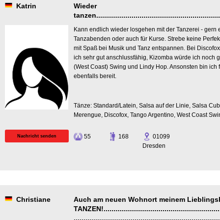
Katrin
Wieder
tanzen.................................................................
Kann endlich wieder losgehen mit der Tanzerei - gern 
Tanzabenden oder auch für Kurse. Strebe keine Perfek
mit Spaß bei Musik und Tanz entspannen. Bei Discofox
ich sehr gut anschlussfähig, Kizomba würde ich noch 
(West Coast) Swing und Lindy Hop. Ansonsten bin ich 
ebenfalls bereit.
Tänze: Standard/Latein, Salsa auf der Linie, Salsa Cu
Merengue, Discofox, Tango Argentino, West Coast Swi
55
168
01099
Nachricht senden
Dresden
Christiane
Auch am neuen Wohnort meinem Liebling
TANZEN!..............................................................
..........................................................................