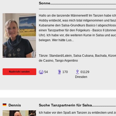
Sonne..................................................................
..........................................................................
Hallo an die tanzende Männerwelt! Im Tanzen habe ich
Hobby entdeckt, was mich total mitgenommen und faszin
Kubaname den Salsa-Grundkurs Basico I abgeschlosse
einen Tanzpartner für den Folgekurs - Basico II (donne
Uhr). Ich habe vor, die weiteren Kurse in Salsa und au
belegen. Wer hätte Lus...
Tänze: Standard/Latein, Salsa Cubana, Bachata, Kiz
de Casino, Tango Argentino
54
170
01129
Nachricht senden
Dresden
Dennis
Suche Tanzpartnerin für Salsa...........................
Ich habe vor den Spaß am Tanzen zu entdecken und zu 