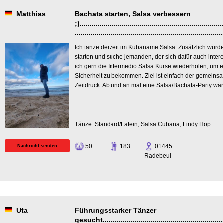
Matthias
Bachata starten, Salsa verbessern
;)........................................................................
..........................................................................
Ich tanze derzeit im Kubaname Salsa. Zusätzlich würde
starten und suche jemanden, der sich dafür auch intere
ich gern die Intermedio Salsa Kurse wiederholen, um 
Sicherheit zu bekommen. Ziel ist einfach der gemein
Zeitdruck. Ab und an mal eine Salsa/Bachata-Party wä
Tänze: Standard/Latein, Salsa Cubana, Lindy Hop
50
183
01445
Nachricht senden
Radebeul
Uta
Führungsstarker Tänzer
gesucht...............................................................