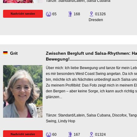
Tänze: Standard/Latein, Salsa Cubana
65
168
01326
Nachricht senden
Dresden
Grit
Zwischen Bergluft und Salsa-Rhythmen: H
Bewegung!........................................................
Über mich: Ich liebe Bewegung und tanze für mein Le
es mir besonders West Coast Swing angetan. Da ich s
bin, möchte ich als Nächstes unbedingt auch Salsa un
Zu meinem Profilbild: Das Foto zeigt mich in meinem 
den Bergen – aber keine Sorge, ich kann auch richtig s
glänzen...
Tänze: Standard/Latein, Salsa Cubana, Discofox, Tang
Swing, Lindy Hop
60
167
01324
Nachricht senden