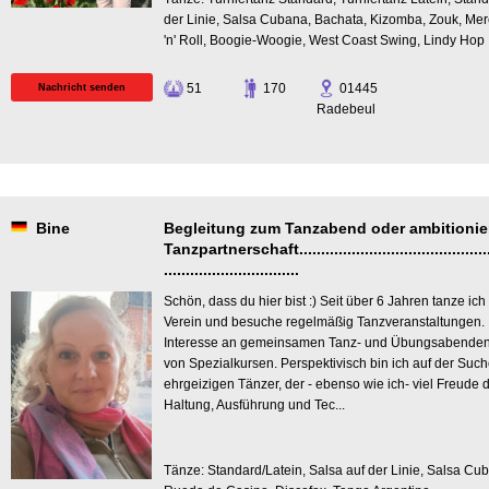
der Linie, Salsa Cubana, Bachata, Kizomba, Zouk, Me
'n' Roll, Boogie-Woogie, West Coast Swing, Lindy Hop
51
170
01445
Nachricht senden
Radebeul
Bine
Begleitung zum Tanzabend oder ambitionie
Tanzpartnerschaft.................................................
...............................
Schön, dass du hier bist :) Seit über 6 Jahren tanze ich
Verein und besuche regelmäßig Tanzveranstaltungen. I
Interesse an gemeinsamen Tanz- und Übungsabenden
von Spezialkursen. Perspektivisch bin ich auf der Suc
ehrgeizigen Tänzer, der - ebenso wie ich- viel Freude d
Haltung, Ausführung und Tec...
Tänze: Standard/Latein, Salsa auf der Linie, Salsa Cu