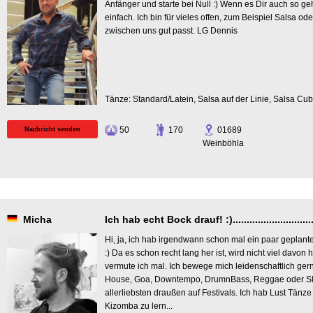
Anfänger und starte bei Null :) Wenn es Dir auch so ge
einfach. Ich bin für vieles offen, zum Beispiel Salsa ode
zwischen uns gut passt. LG Dennis
Tänze: Standard/Latein, Salsa auf der Linie, Salsa Cu
50
170
01689
Nachricht senden
Weinböhla
Micha
Ich hab echt Bock drauf! :)................................
Hi, ja, ich hab irgendwann schon mal ein paar geplant
:) Da es schon recht lang her ist, wird nicht viel davon
vermute ich mal. Ich bewege mich leidenschaftlich ger
House, Goa, Downtempo, DrumnBass, Reggae oder Sk
allerliebsten draußen auf Festivals. Ich hab Lust Tänz
Kizomba zu lern...