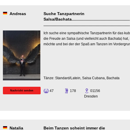
Andreas
Suche Tanzpartnerin
Salsa/Bachata.......................................................
..........................................................................
Ich suche eine sympathische Tanzpartnerin für das kuba
die Freude an Salsa (und vielleicht auch Bachata) hat,
möchte und bei der der Spaß am Tanzen im Vordergrun
Tänze: Standard/Latein, Salsa Cubana, Bachata
47
178
01156
Nachricht senden
Dresden
Natalia
Beim Tanzen scheint immer die