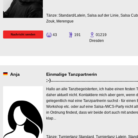
Tänze: Standard/Latein, Salsa auf der Linie, Salsa Cu
Zouk, Merengue
43
191
01219
Nachricht senden
Dresden
Anja
Einmalige Tanzpartnerin
;-).......................................................................
Hallo an alle Tanzbegeisterten, ich habe einen festen
daher aktuell nicht. Kontaktiere mich aber gern, wenn d
gelegentlich mal eine Tanzpartnerin suchst - für einen B
Workshop etc. oder auf eine Salsa-/WCS-Party nicht a
in Ordnung findest, dass wir beide dort auch mit ande
klap...
Tänze: Turniertanz Standard, Turniertanz Latein, Stand