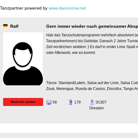
Tanzpartner powered by
www.dancenow.net
Ralf
Gern immer wieder nach gemeinsamer Absprach
Hab das Tanzschulenprogramm mehrfach absolviert (wg
Tanzpartnerinnen) bis Goldstar. Danach 2 Jahre Turnier
Zeit verstrichen seitdem :) Es darf in erster Linie Sp
oder Afterwork, wie es kommt.
Tänze: Standard/Latein, Salsa auf der Linie, Salsa Cu
Zouk, Merengue, Rueda de Casino, Discofox, Tango A
56
179
01307
Nachricht senden
Dresden