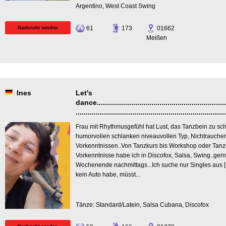
Argentino, West Coast Swing
61
173
01662
Nachricht senden
Meißen
Ines
Let's
dance..................................................................
..........................................................................
Frau mit Rhythmusgefühl hat Lust, das Tanzbein zu sc
humorvollen schlanken niveauvollen Typ, Nichtraucher,
Vorkenntnissen..Von Tanzkurs bis Workshop oder Tanzev
Vorkenntnisse habe ich in Discofox, Salsa, Swing..gern
Wochenende nachmittags...Ich suche nur Singles aus [
kein Auto habe, müsst...
Tänze: Standard/Latein, Salsa Cubana, Discofox