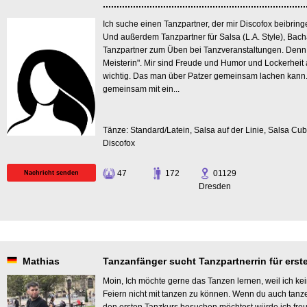
..........................................................................
Ich suche einen Tanzpartner, der mir Discofox beibrin
Und außerdem Tanzpartner für Salsa (L.A. Style), Bach
Tanzpartner zum Üben bei Tanzveranstaltungen. Denn
Meisterin". Mir sind Freude und Humor und Lockerhei
wichtig. Das man über Patzer gemeinsam lachen kann.
gemeinsam mit ein...
Tänze: Standard/Latein, Salsa auf der Linie, Salsa Cu
Discofox
47
172
01129
Nachricht senden
Dresden
Mathias
Tanzanfänger sucht Tanzpartnerrin für erste Sch
Moin, Ich möchte gerne das Tanzen lernen, weil ich ke
Feiern nicht mit tanzen zu können. Wenn du auch tan