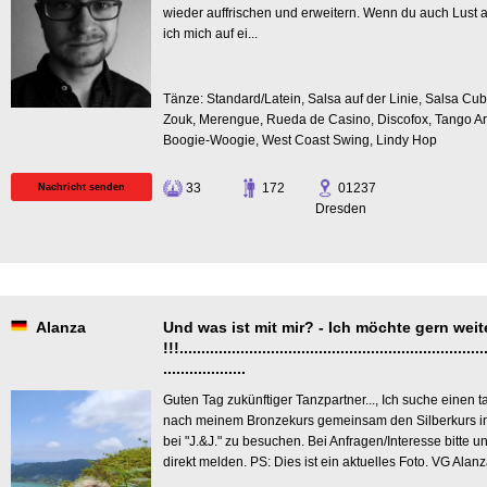
wieder auffrischen und erweitern. Wenn du auch Lust a
ich mich auf ei...
Tänze: Standard/Latein, Salsa auf der Linie, Salsa Cu
Zouk, Merengue, Rueda de Casino, Discofox, Tango Arge
Boogie-Woogie, West Coast Swing, Lindy Hop
33
172
01237
Nachricht senden
Dresden
Alanza
Und was ist mit mir? - Ich möchte gern weit
!!!.......................................................................
...................
Guten Tag zukünftiger Tanzpartner..., Ich suche einen
nach meinem Bronzekurs gemeinsam den Silberkurs in
bei "J.&J." zu besuchen. Bei Anfragen/Interesse bitte
direkt melden. PS: Dies ist ein aktuelles Foto. VG Alan