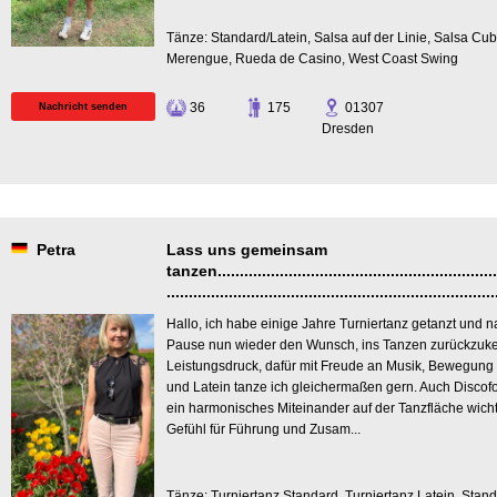
Tänze: Standard/Latein, Salsa auf der Linie, Salsa Cu
Merengue, Rueda de Casino, West Coast Swing
36
175
01307
Nachricht senden
Dresden
Petra
Lass uns gemeinsam
tanzen.................................................................
..........................................................................
Hallo, ich habe einige Jahre Turniertanz getanzt und 
Pause nun wieder den Wunsch, ins Tanzen zurückzuk
Leistungsdruck, dafür mit Freude an Musik, Bewegung
und Latein tanze ich gleichermaßen gern. Auch Discofox
ein harmonisches Miteinander auf der Tanzfläche wicht
Gefühl für Führung und Zusam...
Tänze: Turniertanz Standard, Turniertanz Latein, Stand