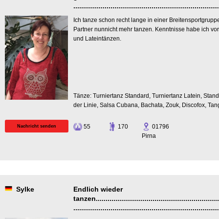
..........................................................................
Ich tanze schon recht lange in einer Breitensportgrup
Partner nunnicht mehr tanzen. Kenntnisse habe ich vor
und Lateintänzen.
Tänze: Turniertanz Standard, Turniertanz Latein, Stand
der Linie, Salsa Cubana, Bachata, Zouk, Discofox, Tan
55
170
01796
Nachricht senden
Pirna
Sylke
Endlich wieder
tanzen.................................................................
..........................................................................