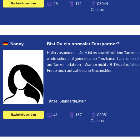
48
171
03044
Nachricht senden
Cottbus
Nancy
Bist Du ein normaler Tanzpartner?.........................
Hallo zusammen... Jetzt ist es soweit mit dem Tanzen 
warte schon auf gemeinsame Tanzkurse. Lass uns sofor
am Tanzen erfahren... Warum nicht z.B. Discofox,falls 
Freue mich auf zahlreiche Nachrichten...
Tänze: Standard/Latein
41
167
03051
Nachricht senden
Cottbus