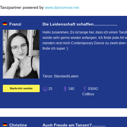
Tanzpartner powered by
www.dancenow.net
Franzi
Die Leidenschaft schaffen.....................
Hallo zusammen, Es ist lange her, dass ich einen Tanzk
würde sehr gerne wieder anfangen. Ich finde jede Art 
meisten reizt mich Contemporary Dance zu zweit aber
finde ich super :)
Tänze: Standard/Latein
25
180
03042
Nachricht senden
Cottbus
Christine
Auch Freude am Tanzen?............