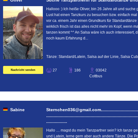
Oliver
Suche Tanzpartnerin für Standardtänze und Salsa..
Hallooo :) Ich heiße Oliver, bin 26 Jahre alt und such
Lust hat einen Tanzkurs zu besuchen bzw. einfach ma
vor ca. einem Jahr einen Grundkurs für Standardtänze 
wirklich frisch ist das alles nicht mehr im Kopf, wenn 
tanzen kommt ^^ An Salsa wäre ich auch interessiert, d
noch kaum Erfahrung d...
Tänze: Standard/Latein, Salsa auf der Linie, Salsa Cu
27
186
03042
Nachricht senden
Cottbus
Sabine
Sternchen036@gmail.com.......................................
..........................................................................
.................
Hallo .... magst du mein Tanzpartner sein? Ich tanze g
und Latein, lerne gern aber auch andere Tänze. Die Po