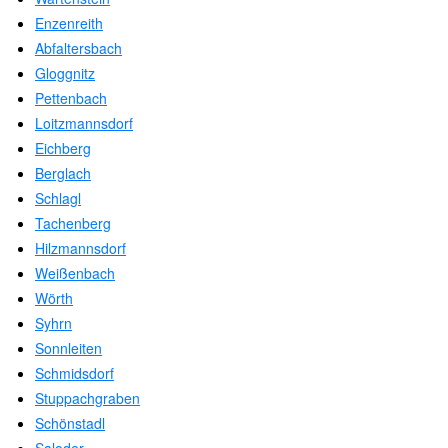
Enzenreith
Abfaltersbach
Gloggnitz
Pettenbach
Loitzmannsdorf
Eichberg
Berglach
Schlagl
Tachenberg
Hilzmannsdorf
Weißenbach
Wörth
Syhrn
Sonnleiten
Schmidsdorf
Stuppachgraben
Schönstadl