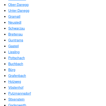
Ober-Danegg
Unter-Danegg
Gramatl
Neusiedl
Schwarzau
Breitenau
Guntrams
Gasteil
Liesling
Pottschach
Buchbach
Bürg
Grafenbach
Holzweg
Vöstenhof
Putzmannsdorf
Stixenstein
Gadenweith