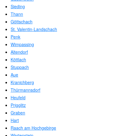
Sieding
Thann
Göttschach
St. Valentin-Landschach
Penk
Wimpassing
Altendorf
Köttlach
Stuppach
Aue
Kranichberg
Thürmannsdorf
Heufeld
Prigglitz
Graben
Hart
Raach am Hochgebirge
Wartenstein