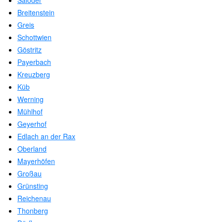
Saloder
Breitenstein
Greis
Schottwien
Göstritz
Payerbach
Kreuzberg
Küb
Werning
Mühlhof
Geyerhof
Edlach an der Rax
Oberland
Mayerhöfen
Großau
Grünsting
Reichenau
Thonberg