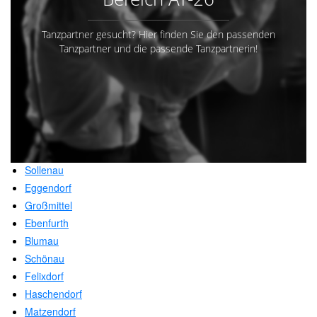
Tanzpartner gesucht? Hier finden Sie den passenden
Tanzpartner und die passende Tanzpartnerin!
Sollenau
Eggendorf
Großmittel
Ebenfurth
Blumau
Schönau
Felixdorf
Haschendorf
Matzendorf