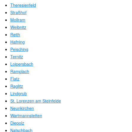
Theresienfeld
Straßhof
Mollram
Weibnitz
Reith
Hafning
Peisching
Ternitz
Loipersbach
Ramplach
Flatz
Raglitz
Lindgrub
St. Lorenzen am Steinfelde
Neunkirchen
Wartmannstetten
Diepolz
Natschbach