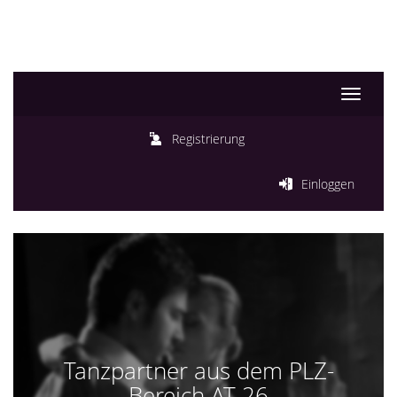
Toggle
navigati
Registrierung
Einloggen
Tanzpartner aus dem PLZ-
Bereich AT-26