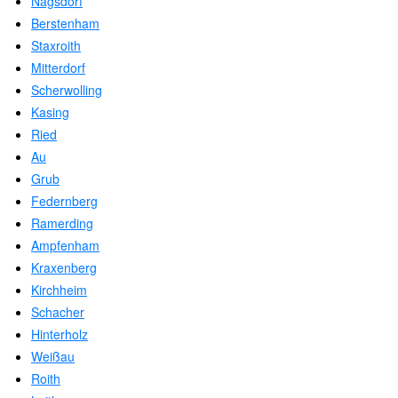
Nagsdorf
Berstenham
Staxroith
Mitterdorf
Scherwolling
Kasing
Ried
Au
Grub
Federnberg
Ramerding
Ampfenham
Kraxenberg
Kirchheim
Schacher
Hinterholz
Weißau
Roith