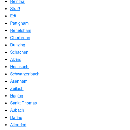
Reinthal
Straß
Edt
Pattigham
Renetsham
Oberbrunn
Dunzing
Schachen
Atzing
Hochkuchl
Schwarzenbach
Asenham
Zeilach
Haging
Sankt Thomas
Aubach
Daring
Altenried