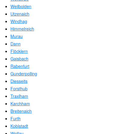
Weilbolden
Utzenaich
Windhag
Himmelreich
Murau
Dann
Flöcklern
Gaisbach
Rabenfurt
Gunderpolling
Diesseits
Forsthub
Traxlham
Karchham
Breitenaich
Furth
Koblstadt
Wolfau