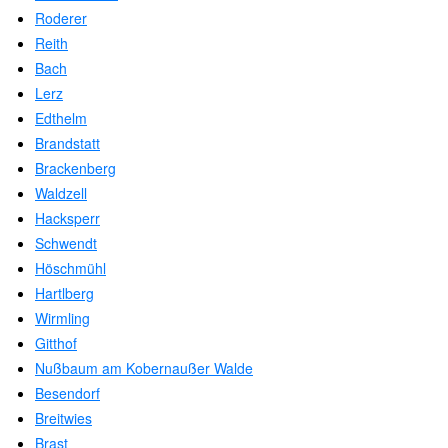
Roderer
Reith
Bach
Lerz
Edthelm
Brandstatt
Brackenberg
Waldzell
Hacksperr
Schwendt
Höschmühl
Hartlberg
Wirmling
Gitthof
Nußbaum am Kobernaußer Walde
Besendorf
Breitwies
Brast