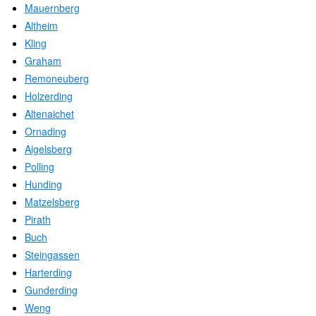
Mauernberg
Altheim
Kling
Graham
Remoneuberg
Holzerding
Altenaichet
Ornading
Aigelsberg
Polling
Hunding
Matzelsberg
Pirath
Buch
Steingassen
Harterding
Gunderding
Weng