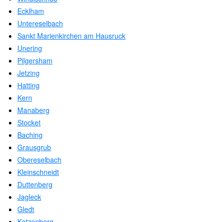
Ecklham
Untereselbach
Sankt Marienkirchen am Hausruck
Unering
Pilgersham
Jetzing
Hatting
Kern
Manaberg
Stocket
Baching
Grausgrub
Obereselbach
Kleinschneidt
Duttenberg
Jagleck
Gledt
Katzenberg