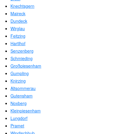
Knechtsgern
Maireck
Dundeck
Wirglau
Feitzing
Hartlhof
Senzenberg
Schmieding
Großpiesenham
Gumpling
Knirzing
Altsommerau
Gutensham
Noxberg
Kleinpiesenham
Lungdorf
Pramet
Windischhub