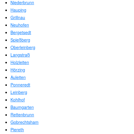
Niederbrunn
Hauping
Grillnau
Neuhofen
Bergetsedt
Spießberg
Oberleinberg
Langstraß
Holzleiten
Hörzing
Auleiten
Ponneredt
Leinberg
Kohlhof
Baumgarten
Rettenbrunn
Gobrechtsham
Piereth