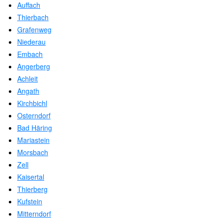
Auffach
Thierbach
Grafenweg
Niederau
Embach
Angerberg
Achleit
Angath
Kirchbichl
Osterndorf
Bad Häring
Mariastein
Morsbach
Zell
Kaisertal
Thierberg
Kufstein
Mitterndorf