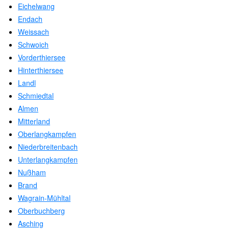
Eichelwang
Endach
Weissach
Schwoich
Vorderthiersee
Hinterthiersee
Landl
Schmiedtal
Almen
Mitterland
Oberlangkampfen
Niederbreitenbach
Unterlangkampfen
Nußham
Brand
Wagrain-Mühltal
Oberbuchberg
Asching