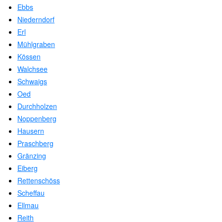
Ebbs
Niederndorf
Erl
Mühlgraben
Kössen
Walchsee
Schwaigs
Oed
Durchholzen
Noppenberg
Hausern
Praschberg
Gränzing
Eiberg
Rettenschöss
Scheffau
Ellmau
Reith