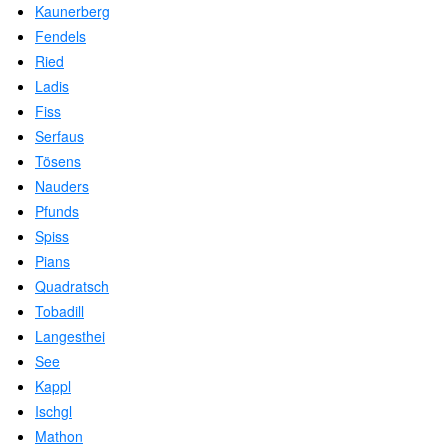
Kaunerberg
Fendels
Ried
Ladis
Fiss
Serfaus
Tösens
Nauders
Pfunds
Spiss
Pians
Quadratsch
Tobadill
Langesthei
See
Kappl
Ischgl
Mathon