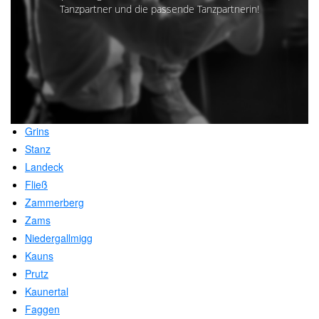
Tanzpartner und die passende Tanzpartnerin!
Grins
Stanz
Landeck
Fließ
Zammerberg
Zams
Niedergallmigg
Kauns
Prutz
Kaunertal
Faggen