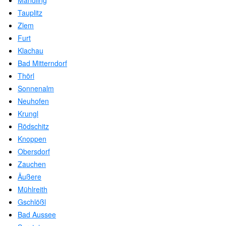
Mandling
Tauplitz
Zlem
Furt
Klachau
Bad Mitterndorf
Thörl
Sonnenalm
Neuhofen
Krungl
Rödschitz
Knoppen
Obersdorf
Zauchen
Äußere
Mühlreith
Gschlößl
Bad Aussee