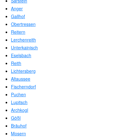
Sarstein
Anger
Gallhof
Obertressen
Reitern
Lerchenreith
Unterkainisch
Eselsbach
Reith
Lichtersberg
Altaussee
Fischerndorf
Puchen
Lupitsch
Archkogl
Gößl
Bräuhof
Mosern