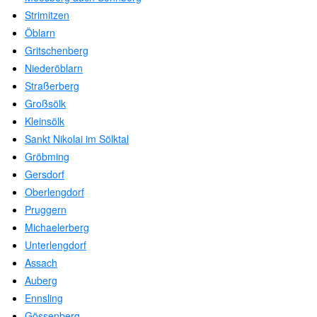
Strimitzen
Öblarn
Gritschenberg
Niederöblarn
Straßerberg
Großsölk
Kleinsölk
Sankt Nikolai im Sölktal
Gröbming
Gersdorf
Oberlengdorf
Pruggern
Michaelerberg
Unterlengdorf
Assach
Auberg
Ennsling
Gössenberg