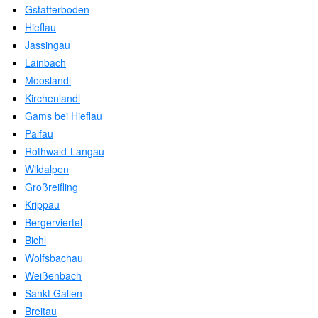
Gstatterboden
Hieflau
Jassingau
Lainbach
Mooslandl
Kirchenlandl
Gams bei Hieflau
Palfau
Rothwald-Langau
Wildalpen
Großreifling
Krippau
Bergerviertel
Bichl
Wolfsbachau
Weißenbach
Sankt Gallen
Breitau