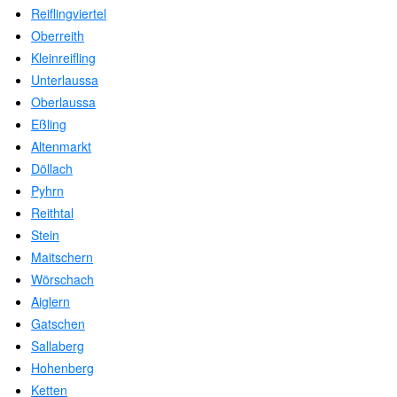
Reiflingviertel
Oberreith
Kleinreifling
Unterlaussa
Oberlaussa
Eßling
Altenmarkt
Döllach
Pyhrn
Reithtal
Stein
Maitschern
Wörschach
Aiglern
Gatschen
Sallaberg
Hohenberg
Ketten