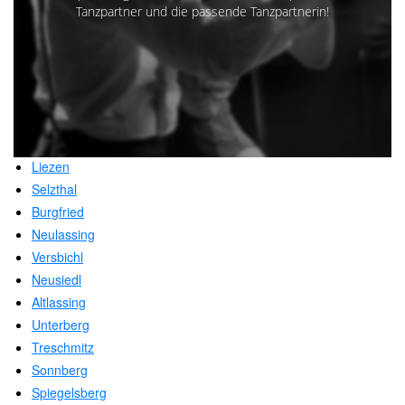
Tanzpartner und die passende Tanzpartnerin!
Liezen
Selzthal
Burgfried
Neulassing
Versbichl
Neusiedl
Altlassing
Unterberg
Treschmitz
Sonnberg
Spiegelsberg