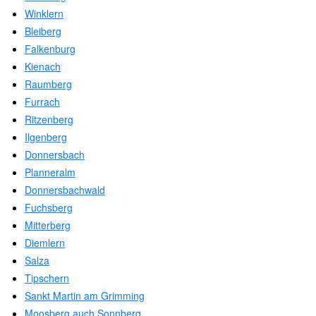
Winklern
Bleiberg
Falkenburg
Kienach
Raumberg
Furrach
Ritzenberg
Ilgenberg
Donnersbach
Planneralm
Donnersbachwald
Fuchsberg
Mitterberg
Diemlern
Salza
Tipschern
Sankt Martin am Grimming
Moosberg auch Sonnberg