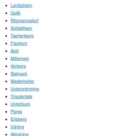
Lantschern
Quilk
Ritzmannsdorf
Schlattham
Tachenberg
Fischern
Aich
Mitteregg
Vorberg
Stainach
Niederhofen
Untergrimming
Trautenfels
Unterburg
Pürgg
Erlsberg
Irdning
Altirdning