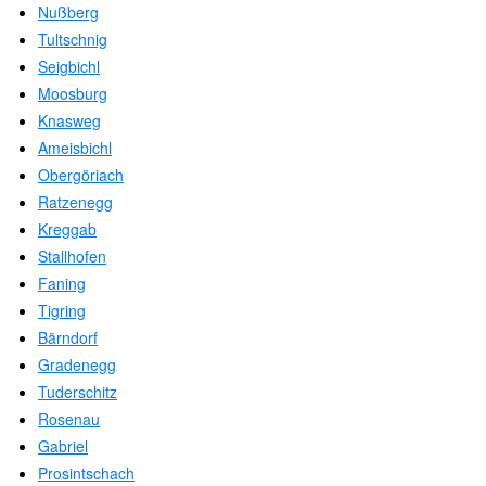
Nußberg
Tultschnig
Seigbichl
Moosburg
Knasweg
Ameisbichl
Obergöriach
Ratzenegg
Kreggab
Stallhofen
Faning
Tigring
Bärndorf
Gradenegg
Tuderschitz
Rosenau
Gabriel
Prosintschach