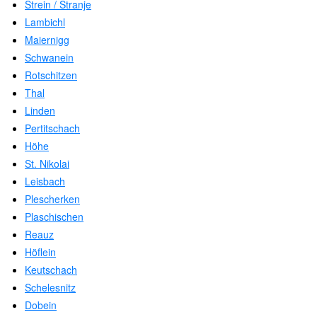
Strein / Stranje
Lambichl
Maiernigg
Schwanein
Rotschitzen
Thal
Linden
Pertitschach
Höhe
St. Nikolai
Leisbach
Plescherken
Plaschischen
Reauz
Höflein
Keutschach
Schelesnitz
Dobein