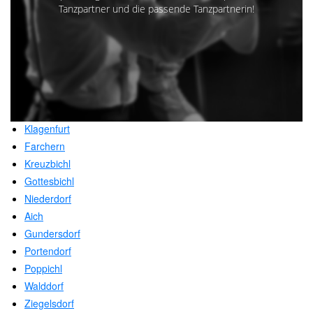
Tanzpartner und die passende Tanzpartnerin!
Klagenfurt
Farchern
Kreuzbichl
Gottesbichl
Niederdorf
Aich
Gundersdorf
Portendorf
Poppichl
Walddorf
Ziegelsdorf