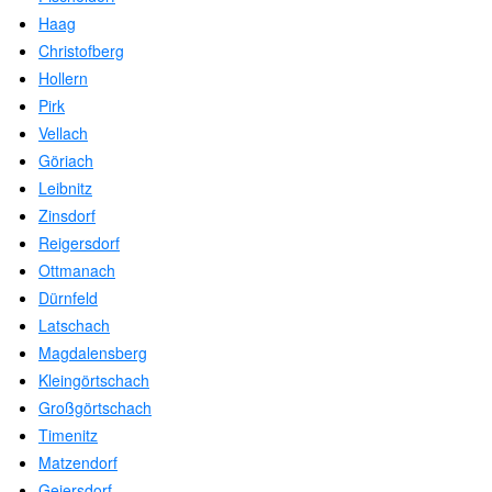
Haag
Christofberg
Hollern
Pirk
Vellach
Göriach
Leibnitz
Zinsdorf
Reigersdorf
Ottmanach
Dürnfeld
Latschach
Magdalensberg
Kleingörtschach
Großgörtschach
Timenitz
Matzendorf
Geiersdorf