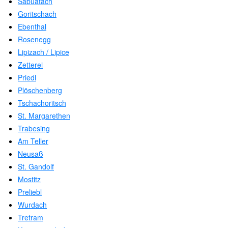
Sabuatach
Goritschach
Ebenthal
Rosenegg
Lipizach / Lipice
Zetterei
Priedl
Plöschenberg
Tschachoritsch
St. Margarethen
Trabesing
Am Teller
Neusaß
St. Gandolf
Mostitz
Preliebl
Wurdach
Tretram