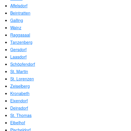
Affelsdorf
Beintratten
Galling
Wainz
Raggasaal
Tanzenberg
Gersdorf
Laasdorf
Schöpfendorf
St. Martin
St. Lorenzen
Zeiselberg
Kronabeth
Eixendorf
Deinsdorf
St. Thomas
Eibelhof
Pischeldorf