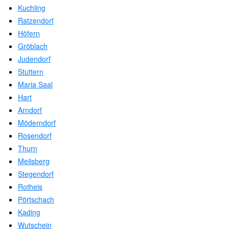
Kuchling
Ratzendorf
Höfern
Gröblach
Judendorf
Stuttern
Maria Saal
Hart
Arndorf
Möderndorf
Rosendorf
Thurn
Meilsberg
Stegendorf
Rotheis
Pörtschach
Kading
Wutschein