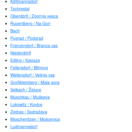
Köttmannsdorf
Tschrestal
Oberdörfl / Zgornja vesca
Rupertiberg / Na Gori
Bach
Pugrad / Podgrad
Franzendorf / Branca vas
Niederdörfl
Edling / Kajzaze
Fellersdorf / Bilnjovs
Wellersdorf / Velinja vas
Großkleinberg / Mala gora
Selkach / Želuce
Muschkau / Muškava
Lukowitz / Kovice
Zedras / Sodražava
Moschenitzen / Mošcenica
Ludmannsdorf