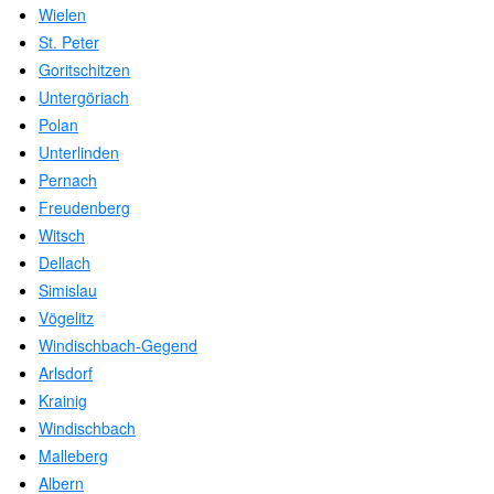
Wielen
St. Peter
Goritschitzen
Untergöriach
Polan
Unterlinden
Pernach
Freudenberg
Witsch
Dellach
Simislau
Vögelitz
Windischbach-Gegend
Arlsdorf
Krainig
Windischbach
Malleberg
Albern