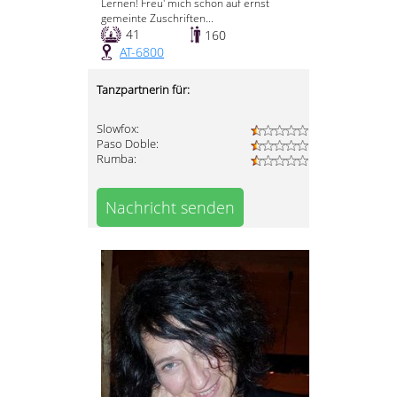
Lernen! Freu' mich schon auf ernst
gemeinte Zuschriften...
41
160
AT-6800
Tanzpartnerin für:
Slowfox:
Paso Doble:
Rumba:
Nachricht senden