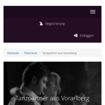
Toggle
navigati
Registrierung
Einloggen
Startseite
Österreich
Tanzpartner aus Vorarlberg
Tanzpartner aus Vorarlberg