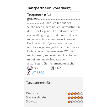
Tanzpartnerin Vorarlberg
Tanzpartner in [...]
gesucht...........................................................
......................:
Hallo, ich bin auf der
Suche nach einem neuen Tanzpartner in
der [...]er Gegend. Bin erst vor Kurzem
ins Ländle gezogen und musste deshalb
meine alte Tanzschule zurück lassen.
Dort habe ich 17 Jahre lang Standard
und Latein getanz. Jedoch immer nur als
Hobby nie auf Tunierniveau. Würde
mich freuen, wenn jemand Lust hat mit
mir einen neuen Tanzabschnitt
anzufangen. Gerne jemand mit schon ...
33
162
AT-6800
Tanzpartnerin für:
Discofox:
Standard/Latein:
Slowfox: