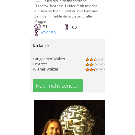
............:
Ich bin leidenschaftliche
Discofox Tänzerin. Leider fehlt mir dazu
ein Tanzpartner... Hast du mal Lust und
Zeit, dann melde dich. Liebe Grüße
Maggie
51
163
AT-9150
Ich tanze:
Langsamer Walzer:
Foxtrott:
Wiener Walzer:
Nachricht senden