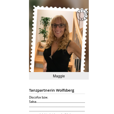
Maggie
Tanzpartnerin Wolfsberg
Discofox bzw.
Salsa................................................................
.........................................................................
.........................................................................