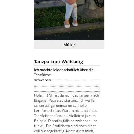
Müller
Tanzpartner Wolfsberg
Ich möchte leidenschaftlich über die
Tanzfläche
schweben......................................................
.........................................................................
........................................................................:
Hola Ihr! Mir ist danach das Tanzen nach
längerer Pause zu starten... Ich warte
schon auf gemeinsame schnelle
Lernfortschritte. Warum nicht bald das
Tanzfieber spühren... Vielleicht ja zum
Beispiel Discofox,falls es zwischen uns
funkt... Die Profildaten sind noch nicht
voll Aussagekräftig. Kontaktiert mich,