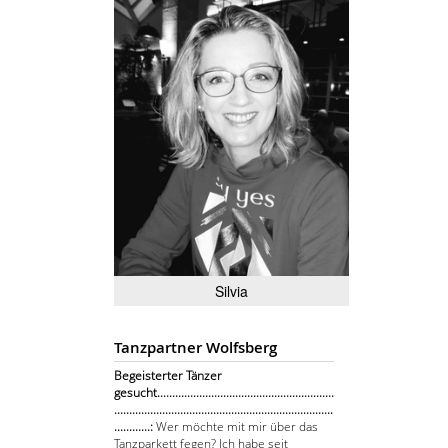
Silvia
Tanzpartner Wolfsberg
Begeisterter Tänzer
gesucht...........................................................
.........................................................................
............:
Wer möchte mit mir über das
Tanzparkett fegen? Ich habe seit