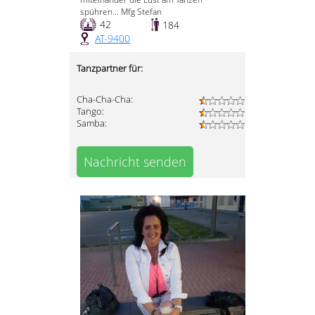
spühren... Mfg Stefan
42
184
AT-9400
Tanzpartner für:
Cha-Cha-Cha:
Tango:
Samba:
Nachricht senden