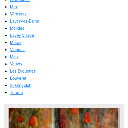
Mex
Vérossaz
Lavey-les-Bains
Morcles
Lavey-Village
Muraz
Vionnaz
Miex
Vouvry
Les Evouettes
Bouveret
St-Gingolph
Torgon