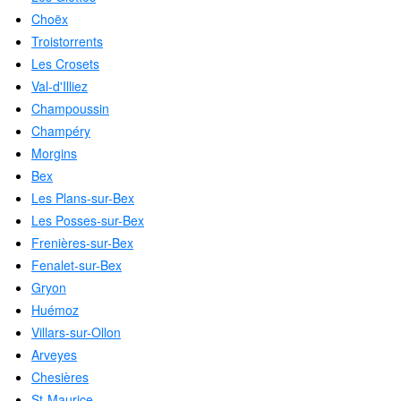
Choëx
Troistorrents
Les Crosets
Val-d'Illiez
Champoussin
Champéry
Morgins
Bex
Les Plans-sur-Bex
Les Posses-sur-Bex
Frenières-sur-Bex
Fenalet-sur-Bex
Gryon
Huémoz
Villars-sur-Ollon
Arveyes
Chesières
St-Maurice