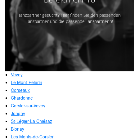
Tanzpartner gesucht? Hier finden Sie den passenden
Tanzpartner und die passende Tanzpartnerin!
Vevey
Le Mont-Pèlerin
Corseaux
Chardonne
Corsier-sur-Vevey
Jongny
St-Légier-La Chiésaz
Blonay
Les Monts-de-Corsier