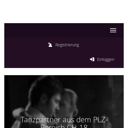
Toggle
navigati
Registrierung
Einloggen
Tanzpartner aus dem PLZ-
Bereich CH-18