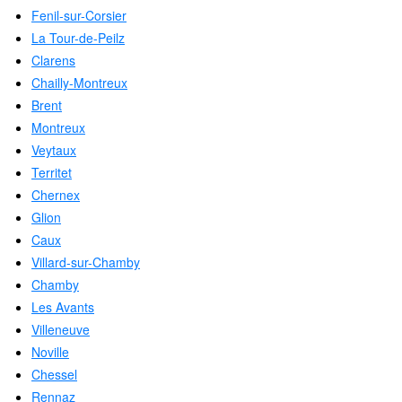
Fenil-sur-Corsier
La Tour-de-Peilz
Clarens
Chailly-Montreux
Brent
Montreux
Veytaux
Territet
Chernex
Glion
Caux
Villard-sur-Chamby
Chamby
Les Avants
Villeneuve
Noville
Chessel
Rennaz