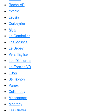
Roche VD
Yvorne
Leysin
Corbeyrier
Aigle
La Comballaz
Les Mosses
Le Sépey
Vers-l'Eglise
Les Diablerets
La Forclaz VD
Ollon
St-Triphon
Panex
Collombey
Massongex
Monthey
Les Giettes