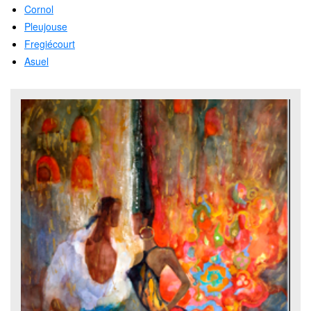
Cornol
Pleujouse
Fregiécourt
Asuel