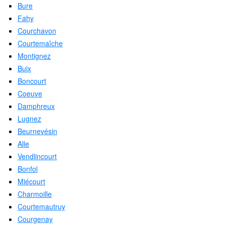
Bure
Fahy
Courchavon
Courtemaîche
Montignez
Buix
Boncourt
Coeuve
Damphreux
Lugnez
Beurnevésin
Alle
Vendlincourt
Bonfol
Miécourt
Charmoille
Courtemautruy
Courgenay