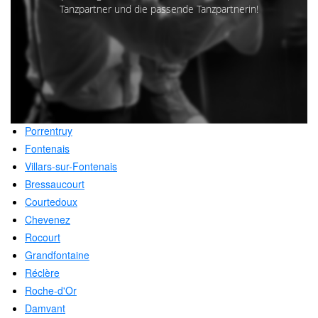
Tanzpartner und die passende Tanzpartnerin!
Porrentruy
Fontenais
Villars-sur-Fontenais
Bressaucourt
Courtedoux
Chevenez
Rocourt
Grandfontaine
Réclère
Roche-d'Or
Damvant