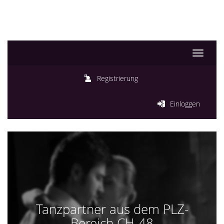
Toggle
navigati
Registrierung
Einloggen
Tanzpartner aus dem PLZ-
Bereich CH-48