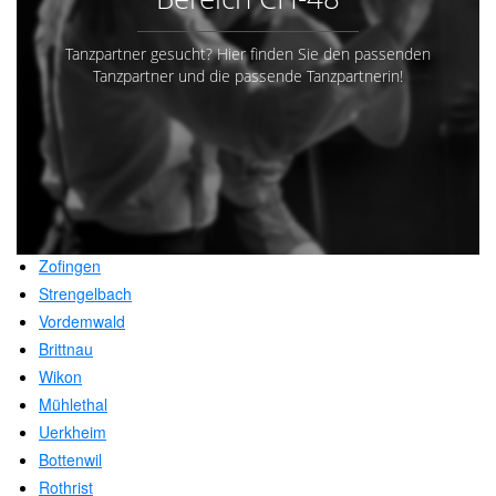
Tanzpartner gesucht? Hier finden Sie den passenden
Tanzpartner und die passende Tanzpartnerin!
Zofingen
Strengelbach
Vordemwald
Brittnau
Wikon
Mühlethal
Uerkheim
Bottenwil
Rothrist