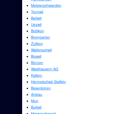
Meisterschwanden
Tennwil
Bettwil
Uezwil
Büttikon
Bremgarten
Zufikon
Waltenschwil
Boswil
Bünzen
Waldhäusern AG
Kallern
Hermetschwil-Staffeln
Besenbüren
Aristau
Muri
Buttwil
Merenschwand