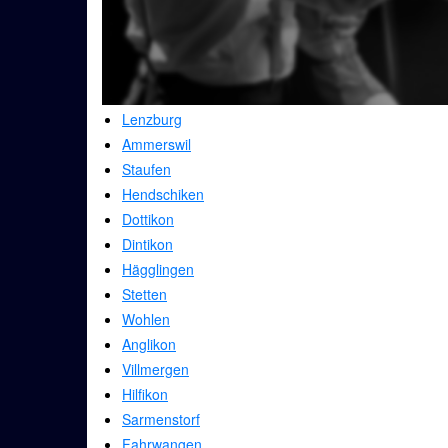
Lenzburg
Ammerswil
Staufen
Hendschiken
Dottikon
Dintikon
Hägglingen
Stetten
Wohlen
Anglikon
Villmergen
Hilfikon
Sarmenstorf
Fahrwangen