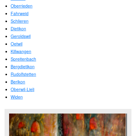
Oberrieden
Fahrweid
Schlieren
Dietikon
Geroldswil
Oetwil
Killwangen
Spreitenbach
Bergdietikon
Rudolfstetten
Berikon
Oberwil-Lieli
Widen