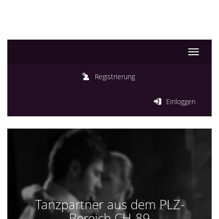
Toggle
navigati
Registrierung
Einloggen
Tanzpartner aus dem PLZ-
Bereich CH-89