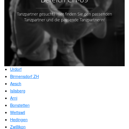
Tanzpartner gesucht? Hier finden Sie den passenden
Tanzpartner und die passende Tanzpartnerin!
Urdorf
Birmensdorf ZH
Aesch
Islisberg
Arni
Bonstetten
Wettswil
Hedingen
Zwillikon