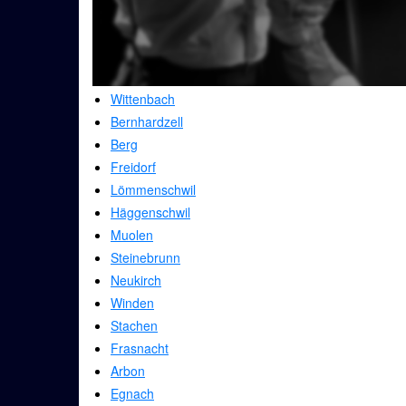
Wittenbach
Bernhardzell
Berg
Freidorf
Lömmenschwil
Häggenschwil
Muolen
Steinebrunn
Neukirch
Winden
Stachen
Frasnacht
Arbon
Egnach