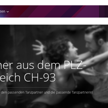
zen
ner aus dem PLZ-
eich CH-93
e den passenden Tanzpartner und die passende Tanzpartnerin!