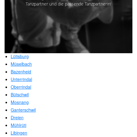
Tanzpartner und die passende Tanzpartnerin!
Lütisburg
Müselbach
Bazenheid
Unterrindal
Oberrindal
Bütschwil
Mosnang
Ganterschwil
Dreien
Mühlrüti
Libingen