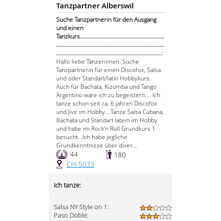
Tanzpartner Alberswil
Suche Tanzpartnerin für den Ausgang
und einen
Tanzkurs.........................................................
.........................................................................
.......................................................................:
Hallo liebe Tänzerinnen. Suche
Tanzpartnerin für einen Discofox, Salsa
und oder Standart/latin Hobbykurs.
Auch für Bachata, Kizomba und Tango
Argentino wäre ich zu begeistern.... Ich
tanze schon seit ca. 6 jahren Discofox
und Jive im Hobby....Tanze Salsa Cubana,
Bachata und Standart latein im Hobby
und habe im Rock'n Roll Grundkurs 1
besucht...Ich habe jegliche
Grundkenntnisse über diver...
44
180
CH-5033
Ich tanze:
Salsa NY Style on 1:
Paso Doble: