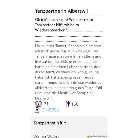
Tanzpartnerin Alberswil
Ob ich's noch kann? Welcher nette
Tanzpartner hilft mir beim
Wiederentdecken?.......................................
.........................................................................
..................................................................:
Hallo lieber Tänzer, Schon als Kind habe
ich mich gerne zur Musik bewegt. Das
Tanzen habe ich von meinen Eltern und
live auf der Tanzfläche erlernt. Leider
hatte ich nie einen Lebenspartner, der
gerne tanzt, weshalb ich wenig Übung
habe. Ich hätte aber grosse Freude
daran, meine Tanzkenntnisse wieder zu
aktivieren. Ich habe ein gutes Taktgefühl
und liebe die Musik (war Sängerin).
Deshalb h...
71
160
CH-5706
Tanzpartnerin für:
Wiener Walzer: