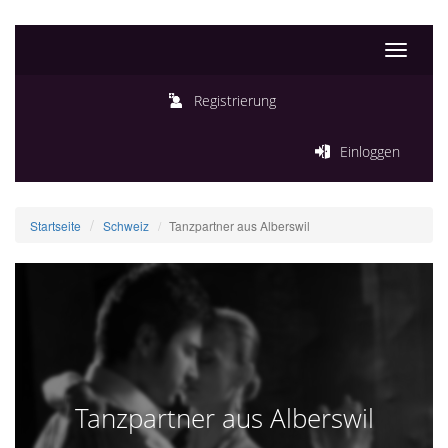
Toggle
navigati
Registrierung
Einloggen
Startseite
Schweiz
Tanzpartner aus Alberswil
Tanzpartner aus Alberswil