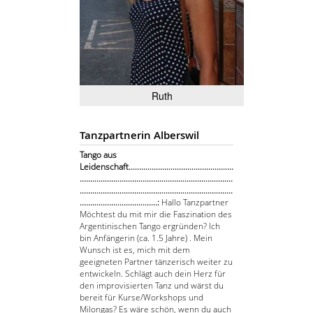
Ruth
Tanzpartnerin Alberswil
Tango aus
Leidenschaft..................................................
.........................................................................
.........................................................................
.....................................:
Hallo Tanzpartner
Möchtest du mit mir die Faszination des
Argentinischen Tango ergründen? Ich
bin Anfängerin (ca. 1.5 Jahre) . Mein
Wunsch ist es, mich mit dem
geeigneten Partner tänzerisch weiter zu
entwickeln. Schlägt auch dein Herz für
den improvisierten Tanz und wärst du
bereit für Kurse/Workshops und
Milongas? Es wäre schön, wenn du auch