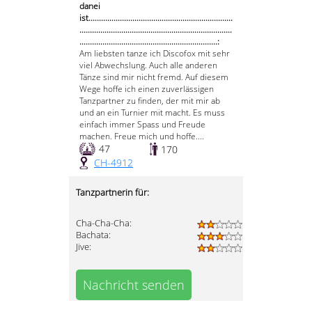
danei
ist.....................................................................
.........................................................................
..................................................................:
Am liebsten tanze ich Discofox mit sehr
viel Abwechslung. Auch alle anderen
Tänze sind mir nicht fremd. Auf diesem
Wege hoffe ich einen zuverlässigen
Tanzpartner zu finden, der mit mir ab
und an ein Turnier mit macht. Es muss
einfach immer Spass und Freude
machen. Freue mich und hoffe....
47
170
CH-4912
Tanzpartnerin für:
Cha-Cha-Cha:
Bachata:
Jive:
Nachricht senden