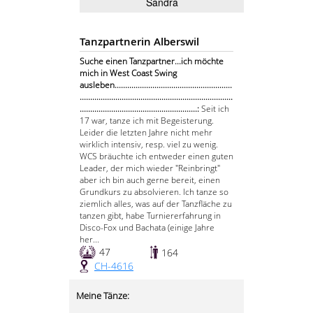
Sandra
Tanzpartnerin Alberswil
Suche einen Tanzpartner...ich möchte
mich in West Coast Swing
ausleben........................................................
.........................................................................
........................................................:
Seit ich
17 war, tanze ich mit Begeisterung.
Leider die letzten Jahre nicht mehr
wirklich intensiv, resp. viel zu wenig.
WCS bräuchte ich entweder einen guten
Leader, der mich wieder "Reinbringt"
aber ich bin auch gerne bereit, einen
Grundkurs zu absolvieren. Ich tanze so
ziemlich alles, was auf der Tanzfläche zu
tanzen gibt, habe Turniererfahrung in
Disco-Fox und Bachata (einige Jahre
her...
47
164
CH-4616
Meine Tänze: