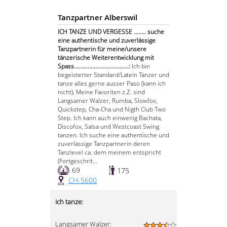
Tanzpartner Alberswil
ICH TANZE UND VERGESSE ........ suche
eine authentische und zuverlässige
Tanzpartnerin für meine/unsere
tänzerische Weiterentwicklung mit
Spass....................................:
Ich bin
begeisterter Standard/Latein Tänzer und
tanze alles gerne ausser Paso (kann ich
nicht). Meine Favoriten z.Z. sind
Langsamer Walzer, Rumba, Slowfox,
Quickstep, Cha-Cha und Nigth Club Two
Step. Ich kann auch einwenig Bachata,
Discofox, Salsa und Westcoast Swing
tanzen. Ich suche eine authentische und
zuverlässige Tanzpartnerin deren
Tanzlevel ca. dem meinem entspricht
(Fortgeschrit...
69
175
CH-5600
Ich tanze:
Langsamer Walzer: