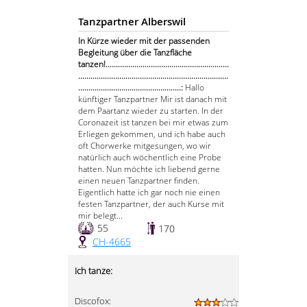
Tanzpartner Alberswil
In Kürze wieder mit der passenden
Begleitung über die Tanzfläche
tanzen!............................................................
.........................................................................
..................................................:
Hallo
künftiger Tanzpartner Mir ist danach mit
dem Paartanz wieder zu starten. In der
Coronazeit ist tanzen bei mir etwas zum
Erliegen gekommen, und ich habe auch
oft Chorwerke mitgesungen, wo wir
natürlich auch wöchentlich eine Probe
hatten. Nun möchte ich liebend gerne
einen neuen Tanzpartner finden.
Eigentlich hatte ich gar noch nie einen
festen Tanzpartner, der auch Kurse mit
mir belegt...
55
170
CH-4665
Ich tanze:
Discofox: