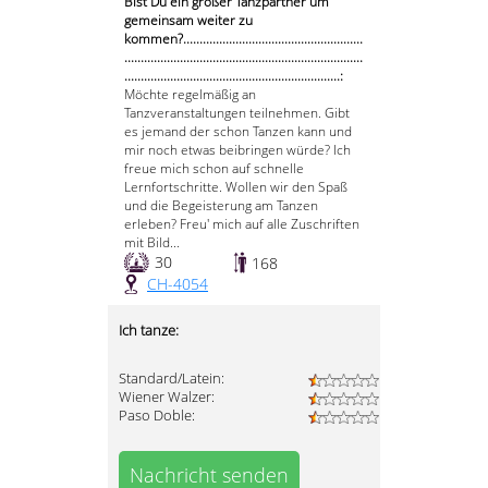
Bist Du ein großer Tanzpartner um
gemeinsam weiter zu
kommen?.......................................................
.........................................................................
..................................................................:
Möchte regelmäßig an
Tanzveranstaltungen teilnehmen. Gibt
es jemand der schon Tanzen kann und
mir noch etwas beibringen würde? Ich
freue mich schon auf schnelle
Lernfortschritte. Wollen wir den Spaß
und die Begeisterung am Tanzen
erleben? Freu' mich auf alle Zuschriften
mit Bild...
30
168
CH-4054
Ich tanze:
Standard/Latein:
Wiener Walzer:
Paso Doble:
Nachricht senden