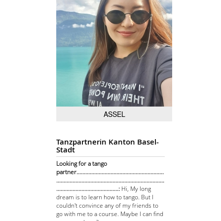
ASSEL
Tanzpartnerin Kanton Basel-
Stadt
Looking for a tango
partner...........................................................
.........................................................................
..........................................:
Hi, My long
dream is to learn how to tango. But I
couldn't convince any of my friends to
go with me to a course. Maybe I can find