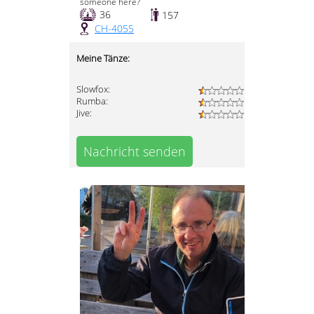
someone here?
36
157
CH-4055
Meine Tänze:
Slowfox:
Rumba:
Jive:
Nachricht senden