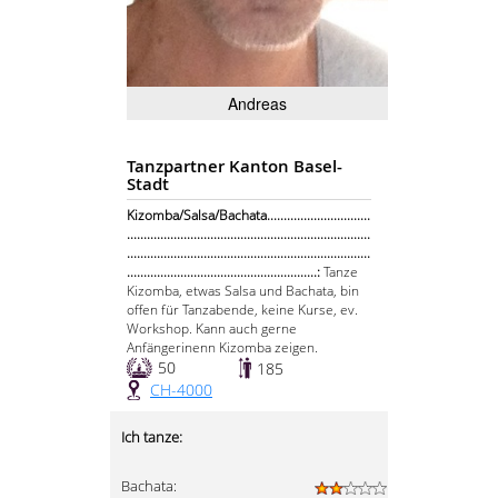
Andreas
Tanzpartner Kanton Basel-
Stadt
Kizomba/Salsa/Bachata...............................
.........................................................................
.........................................................................
.........................................................:
Tanze
Kizomba, etwas Salsa und Bachata, bin
offen für Tanzabende, keine Kurse, ev.
Workshop. Kann auch gerne
Anfängerinenn Kizomba zeigen.
50
185
CH-4000
Ich tanze:
Bachata: