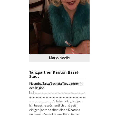
Marie-Noëlle
Tanzpartner Kanton Basel-
Stadt
Kizomba/Salsa/Bachata Tanzpartner in
der Region
[...]...................................................................
.........................................................................
...............................:
Hallo, hello, bonjour
Ich besuche wöchentlich und seit
einigen Jahren schon einen Kizomba
und einen Salsa Cubana Kurs, tanze