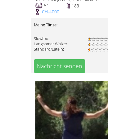
51
183
CH-4000
Meine Tänze:
Slowfox:
Langsamer Walzer:
Standard/Latein:
Nachricht senden