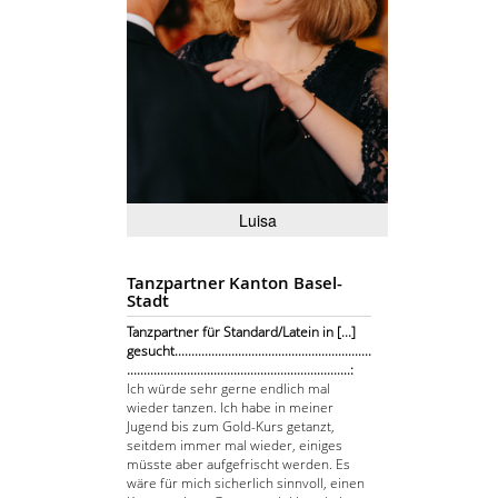
Luisa
Tanzpartner Kanton Basel-
Stadt
Tanzpartner für Standard/Latein in [...]
gesucht...........................................................
...................................................................:
Ich würde sehr gerne endlich mal
wieder tanzen. Ich habe in meiner
Jugend bis zum Gold-Kurs getanzt,
seitdem immer mal wieder, einiges
müsste aber aufgefrischt werden. Es
wäre für mich sicherlich sinnvoll, einen