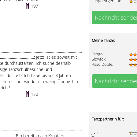
Tango Argentino:
197
Nachricht sende
Meine Tänze:
.....................................................................................
Tango:
......................................:
Jetzt ist es soweit mit
Slowfox:
e durchzustarten. Ich suche deshalb
Paso Doble:
ssige Tanzschulbesuche und
t du Lust? Ich habe bis vor 8 Jahren
Nachricht sende
 nun sicher wieder ein wenig Übung. Ich
richt!
173
Tanzpartnerin für:
.......................................................................................
Jive:
.................:
Bin bereits nach Kroatien