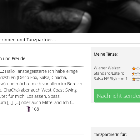
erinnen und Tanzpartner...
Meine Tänze:
n und Freude
.....................................................................................
Wiener Walzer:
.....:
Hallo Tanzbegeisterte Ich habe einige
Standard/Latein:
nzstilen (Disco Fox, Salsa, Chacha,
Salsa NY Style on 1:
sw.) und möchte mich vor allem im Bereich
ta, ChaCha) aber auch West Coast Swing
Nachricht sende
tet für mich: Loslassen, Spass,
[...], [...] oder auch Mittelland Ich f...
168
Tanzpartnerin für: