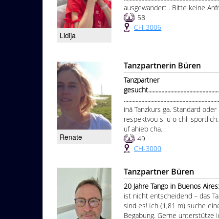
ausgewandert . Bitte keine An
58
CH-3006
Lidija
Tanzpartnerin Büren
Tanzpartner
gesucht.....................................................
................................................................
inä Tanzkurs ga. Standard oder
respektvou si u o chli sportlich
uf ahieb cha.
Renate
49
CH-3000
Tanzpartner Büren
20 Jahre Tango in Buenos Aires:
ist nicht entscheidend – das T
sind es! Ich (1,81 m) suche ein
Begabung. Gerne unterstütze ic