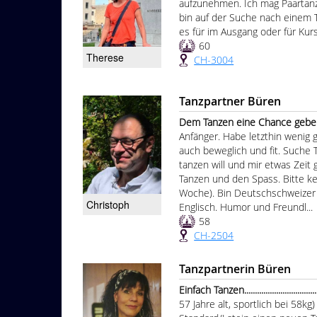
aufzunehmen. Ich mag Paartanz
bin auf der Suche nach einem T
es für im Ausgang oder für Kur
60
Therese
CH-3004
Tanzpartner Büren
Dem Tanzen eine Chance geben 
Anfänger. Habe letzthin wenig g
auch beweglich und fit. Suche T
tanzen will und mir etwas Zeit g
Tanzen und den Spass. Bitte ke
Woche). Bin Deutschschweizer 
Christoph
Englisch. Humor und Freundl...
58
CH-2504
Tanzpartnerin Büren
Einfach Tanzen...................................
57 Jahre alt, sportlich bei 58