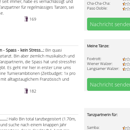
 seit immer, habe es vernachlässigt und
Cha-Cha-Cha:
anzpartner für regelmässiges Tanzen, sei
Paso Doble:
se.
169
Nachricht sende
Meine Tänze:
- Spass - kein Stress...:
Bin quasi
etanzt. Bin aber ziemlich musikalisch und
Foxtrott:
anzpartnerin, die Spass hat und stressfrei
Wiener Walzer:
ibt. Es geht mir hier in erster Linie ums
Langsamer Walzer:
ine Turnierambitionen (Zeitbudget: 1x pro
mit alltagstauglichem Französisch und
Nachricht sende
182
Tanzpartnerin für:
.......:
Hallo Bin total tanzbegeistert (1.70m,
kg) und suche nach einem knappen Jahr
Samba: