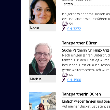
Tanzen.......................................................
...............................................................
ich gerne wieder mit Tanzen a
evtl. ist Tanzen wie Radfahren u
54
Nadia
CH-3272
Tanzpartner Büren
Suche Partnerin für Tango Argenti
Nach einigen Jahren Unterbruc
tanzen. Für den Einstieg würde
besuchen. Hast du auch schon
gerne weitermachen? Ich würde
66
Markus
CH-4500
Tanzpartnerin Büren
Einfach wieder Tanzen und Spass dabei zu
Auf meiner Bucket List steht s