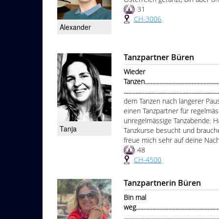
31
CH-3006
Alexander
Tanzpartner Büren
Wieder
Tanzen.......................................................
................................................................
dem Tanzen nach längerer Paus
einen Tanzpartner für regelmä
unregelmässige Tanzabende. Has
Tanja
Tanzkurse besucht und brauche
freue mich sehr auf deine Nach
48
CH-4500
Tanzpartnerin Büren
Bin mal
weg...........................................................
...............................................................