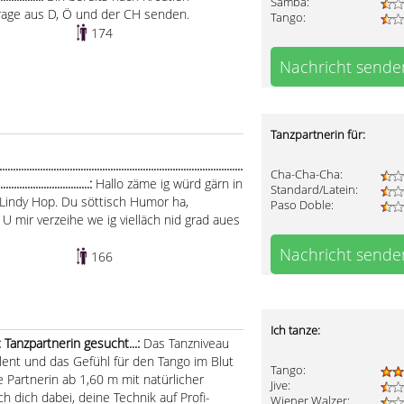
Samba:
frage aus D, Ö und der CH senden.
Tango:
174
Nachricht sende
Tanzpartnerin für:
.....................................................................................
Cha-Cha-Cha:
..................................:
Hallo zäme ig würd gärn in
Standard/Latein:
 Lindy Hop. Du söttisch Humor ha,
Paso Doble:
. U mir verzeihe we ig vielläch nid grad aues
Nachricht sende
166
Ich tanze:
 Tanzpartnerin gesucht...:
Das Tanzniveau
alent und das Gefühl für den Tango im Blut
Tango:
e Partnerin ab 1,60 m mit natürlicher
Jive:
h dich dabei, deine Technik auf Profi-
Wiener Walzer: