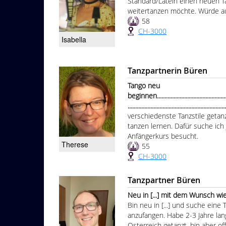
Standard/Latein einen neuen Tan
weitertanzen möchte. Würde a
58
CH-3000
Isabella
Tanzpartnerin Büren
Tango neu
beginnen....................................................
................................................................
verschiedenste Tanzstile geta
tanzen lernen. Dafür suche ich
Anfängerkurs besucht.
Therese
55
CH-3000
Tanzpartner Büren
Neu in [...] mit dem Wunsch wiede
Bin neu in [...] und suche ein
anzufangen. Habe 2-3 Jahre lan
Osterreich getanzt, bin aber off