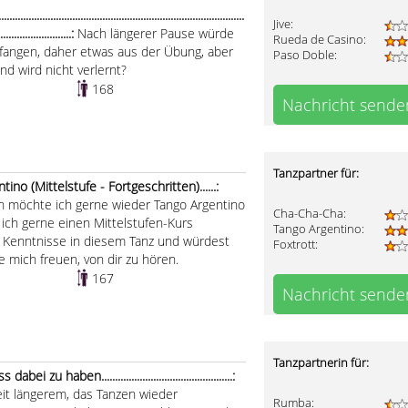
.....................................................................................
Jive:
............................:
Nach längerer Pause würde
Rueda de Casino:
nfangen, daher etwas aus der Übung, aber
Paso Doble:
nd wird nicht verlernt?
168
Nachricht sende
Tanzpartner für:
no (Mittelstufe - Fortgeschritten)......:
h möchte ich gerne wieder Tango Argentino
Cha-Cha-Cha:
 ich gerne einen Mittelstufen-Kurs
Tango Argentino:
 Kenntnisse in diesem Tanz und würdest
Foxtrott:
 mich freuen, von dir zu hören.
167
Nachricht sende
Tanzpartnerin für:
 haben................................................:
eit längerem, das Tanzen wieder
Rumba: