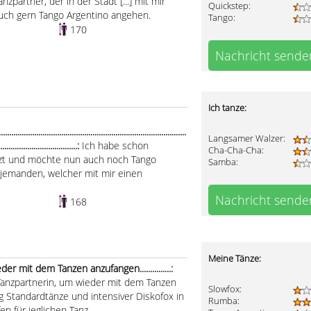
zpartner, der in der Stadt [...] mit mir
Quickstep:
uch gern Tango Argentino angehen.
Tango:
170
Nachricht sende
Ich tanze:
...................................................................................
Langsamer Walzer:
......................................:
Ich habe schon
Cha-Cha-Cha:
nzt und möchte nun auch noch Tango
Samba:
 jemanden, welcher mit mir einen
Nachricht sende
168
Meine Tänze:
r mit dem Tanzen anzufangen...............:
e Tanzpartnerin, um wieder mit dem Tanzen
Slowfox:
g Standardtänze und intensiver Diskofox in
Rumba:
en für jeglichen Tanz.