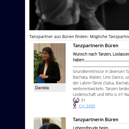
Tanzpartner aus Büren finden: Mögliche Tanzpartn
Tanzpartnerin Büren
Wunsch nach Tanzen, Loslasse
haben........................................................
...............................................................
Grundkenntnisse in diversen Ta
Bachata, Walzer, Line Dance, u
der Latein-Tänze (Salsa, Bacha
Daniela
weiterentwickeln. Tanzen bedeu
Leidenschaft und Who is in? Raum 
31
CH-3400
Tanzpartnerin Büren
Lebensfreude beim