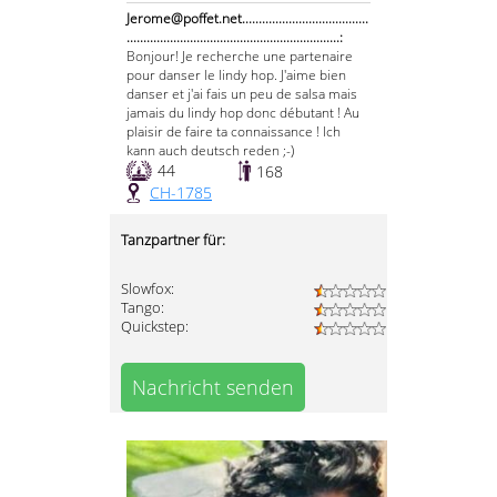
Jerome@poffet.net......................................
................................................................:
Bonjour! Je recherche une partenaire
pour danser le lindy hop. J'aime bien
danser et j'ai fais un peu de salsa mais
jamais du lindy hop donc débutant ! Au
plaisir de faire ta connaissance ! Ich
kann auch deutsch reden ;-)
44
168
CH-1785
Tanzpartner für:
Slowfox:
Tango:
Quickstep:
Nachricht senden