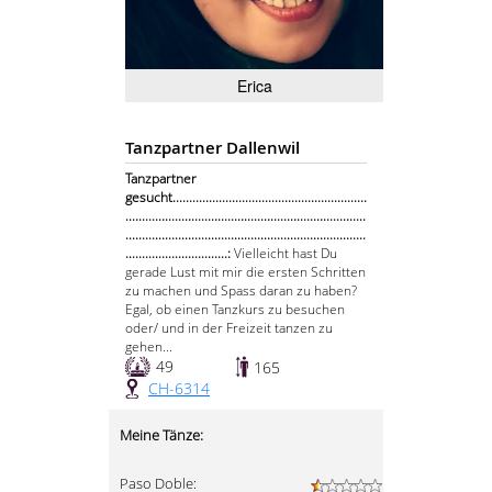
Erica
Tanzpartner Dallenwil
Tanzpartner
gesucht...........................................................
.........................................................................
.........................................................................
...............................:
Vielleicht hast Du
gerade Lust mit mir die ersten Schritten
zu machen und Spass daran zu haben?
Egal, ob einen Tanzkurs zu besuchen
oder/ und in der Freizeit tanzen zu
gehen...
49
165
CH-6314
Meine Tänze:
Paso Doble: