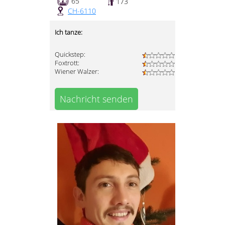
65
173
CH-6110
Ich tanze:
Quickstep:
Foxtrott:
Wiener Walzer:
Nachricht senden