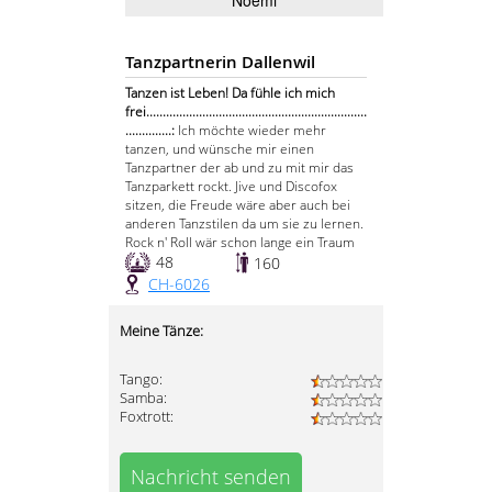
Noëmi
Tanzpartnerin Dallenwil
Tanzen ist Leben! Da fühle ich mich
frei...................................................................
..............:
Ich möchte wieder mehr
tanzen, und wünsche mir einen
Tanzpartner der ab und zu mit mir das
Tanzparkett rockt. Jive und Discofox
sitzen, die Freude wäre aber auch bei
anderen Tanzstilen da um sie zu lernen.
Rock n' Roll wär schon lange ein Traum
48
160
CH-6026
Meine Tänze:
Tango:
Samba:
Foxtrott:
Nachricht senden