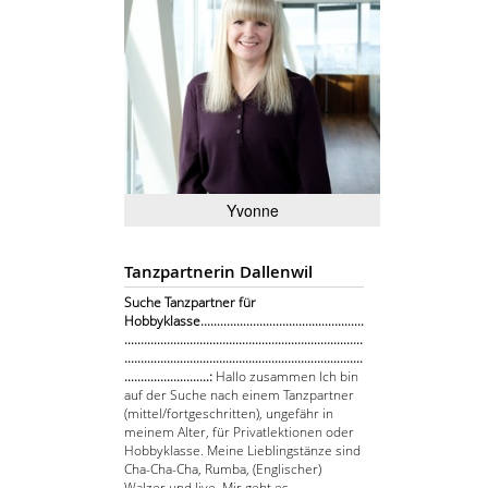
Yvonne
Tanzpartnerin Dallenwil
Suche Tanzpartner für
Hobbyklasse..................................................
.........................................................................
.........................................................................
..........................:
Hallo zusammen Ich bin
auf der Suche nach einem Tanzpartner
(mittel/fortgeschritten), ungefähr in
meinem Alter, für Privatlektionen oder
Hobbyklasse. Meine Lieblingstänze sind
Cha-Cha-Cha, Rumba, (Englischer)
Walzer und Jive. Mir geht es