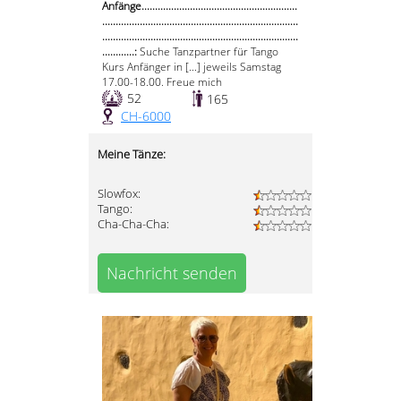
Anfänge..........................................................
.........................................................................
.........................................................................
............:
Suche Tanzpartner für Tango
Kurs Anfänger in [...] jeweils Samstag
17.00-18.00. Freue mich
52
165
CH-6000
Meine Tänze:
Slowfox:
Tango:
Cha-Cha-Cha:
Nachricht senden