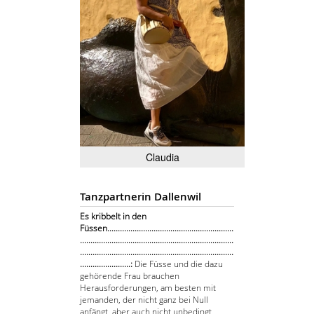
Claudia
Tanzpartnerin Dallenwil
Es kribbelt in den
Füssen............................................................
.........................................................................
.........................................................................
........................:
Die Füsse und die dazu
gehörende Frau brauchen
Herausforderungen, am besten mit
jemanden, der nicht ganz bei Null
anfängt, aber auch nicht unbedingt