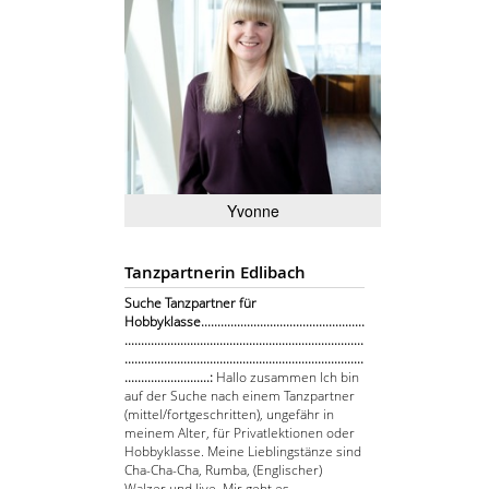
Yvonne
Tanzpartnerin Edlibach
Suche Tanzpartner für
Hobbyklasse..................................................
.........................................................................
.........................................................................
..........................:
Hallo zusammen Ich bin
auf der Suche nach einem Tanzpartner
(mittel/fortgeschritten), ungefähr in
meinem Alter, für Privatlektionen oder
Hobbyklasse. Meine Lieblingstänze sind
Cha-Cha-Cha, Rumba, (Englischer)
Walzer und Jive. Mir geht es