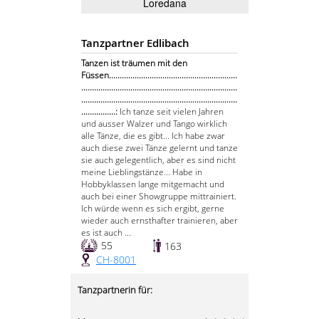
Loredana
Tanzpartner Edlibach
Tanzen ist träumen mit den
Füssen............................................................
.........................................................................
.........................................................................
................:
Ich tanze seit vielen Jahren
und ausser Walzer und Tango wirklich
alle Tänze, die es gibt... Ich habe zwar
auch diese zwei Tänze gelernt und tanze
sie auch gelegentlich, aber es sind nicht
meine Lieblingstänze... Habe in
Hobbyklassen lange mitgemacht und
auch bei einer Showgruppe mittrainiert.
Ich würde wenn es sich ergibt, gerne
wieder auch ernsthafter trainieren, aber
es ist auch ...
55
163
CH-8001
Tanzpartnerin für: