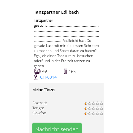
Tanzpartner Edlibach
Tanzpartner
gesucht...........................................................
.........................................................................
.........................................................................
...............................:
Vielleicht hast Du
gerade Lust mit mir die ersten Schritten
zu machen und Spass daran zu haben?
Egal, ob einen Tanzkurs zu besuchen
oder/ und in der Freizeit tanzen zu
gehen...
49
165
CH-6314
Meine Tänze:
Foxtrott:
Tango:
Slowfox:
Nachricht senden