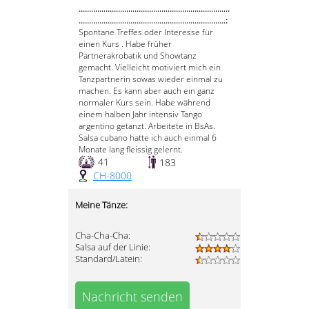
.........................................................................
.......................................................................:
Spontane Treffes oder Interesse für
einen Kurs . Habe früher
Partnerakrobatik und Showtanz
gemacht. Vielleicht motiviert mich ein
Tanzpartnerin sowas wieder einmal zu
machen. Es kann aber auch ein ganz
normaler Kurs sein. Habe während
einem halben Jahr intensiv Tango
argentino getanzt. Arbeitete in BsAs.
Salsa cubano hatte ich auch einmal 6
Monate lang fleissig gelernt.
41
183
CH-8000
Meine Tänze:
Cha-Cha-Cha:
Salsa auf der Linie:
Standard/Latein:
Nachricht senden