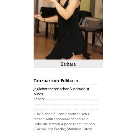
Barbara
Tanzpartner Edlibach
Jeglicher tänzerischer Ausdruck ist
pures
Leben!.............................................................
.........................................................................
.........................................................................
:
Hallölchen Zu zweit harmonisch zu
tanzen kann sooooooo schön sein!
Habe die letzten 4 Jahre recht intensiv
(3-4 mal pro Woche) Standard/Latein