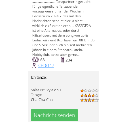
..........................:
Tanzpartnerin gesucht
für gelegentliche Tanzabende,
vorzugsweise unter der Woche, im
Grossraum ZH/AG. das mit den
Nachrichten scheint hier ja nicht
wirklich zu funktionieren…. XBSRDF2A
ist eine Alternative. oder durch
Rätsellösen: mit dem Song von Lo &
Leduc während 9x5 Tagen um 08 Uhr 35
und 5 Sekunden ich bin seit mehreren
Jahren in einem Standard-Latein-
Hobbyclub, tanze aber gerne...
63
204
CH-8117
Ich tanze:
Salsa NY Style on 1:
Tango:
Cha-Cha-Cha:
Nachricht senden