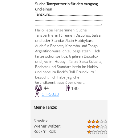
Suche Tanzpartnerin für den Ausgang
und einen
Tanzkurs.........................................................
.........................................................................
.......................................................................:
Hallo liebe Tänzerinnen. Suche
Tanzpartnerin für einen Discofox, Salsa
und oder Standart/latin Hobbykurs.
Auch für Bachata, Kizomba und Tango
Argentino wäre ich zu begeistern.... Ich
tanze schon seit ca. 6 jahren Discofox
und Jive im Hobby....Tanze Salsa Cubana,
Bachata und Standart latein im Hobby
und habe im Rock'n Roll Grundkurs 1
besucht...Ich habe jegliche
Grundkenntnisse über diver...
44
180
CH-5033
Meine Tänze:
Slowfox:
Wiener Walzer:
Rock 'n' Roll: