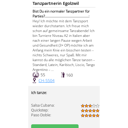
Tanzpartnerin Egolzwil
Bist Du ein normaler Tanzpartner für
Parties?...................................................:
Hey! Ich möchte mit dem Tanzsport
wieder durchstarten. Ich freue mich
schon auf gemeinsame Tanzabende! Ich
bin Turniere Niveau A2 in Italien aber
nach einer langen Pause wegen Arbeit
und Gesundheit (3× OP) möchte ich am
Anfang mein Knie ein bisschen testen –
nichts Schweres, nur Spaß. Mit mir
kannst du alle möglichen Tänze tanzen –
Standard, Latein, Karibisch, Liscio, Tango
Argentino – ...
55
160
CH-5504
Ich tanze:
Salsa Cubana:
Quickstep:
Paso Doble: