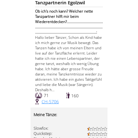
Tanzpartnerin Egolzwil
Ob ich's noch kann? Welcher nette
Tanzpartner hilft mir beim
Wiederentdecken?.......................................
.........................................................................
..................................................................:
Hallo lieber Tänzer, Schon als Kind habe
ich mich gerne zur Musik bewegt. Das
Tanzen habe ich von meinen Eltern und
live auf der Tanzfläche erlernt. Leider
hatte ich nie einen Lebenspartner, der
gerne tanzt, weshalb ich wenig Übung
habe. Ich hätte aber grosse Freude
daran, meine Tanzkenntnisse wieder zu
aktivieren. Ich habe ein gutes Taktgefühl
und liebe die Musik (war Sängerin).
Deshalb h...
71
160
CH-5706
Meine Tänze:
Slowfox:
Quickstep: