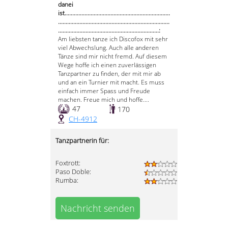
danei
ist.....................................................................
.........................................................................
..................................................................:
Am liebsten tanze ich Discofox mit sehr
viel Abwechslung. Auch alle anderen
Tänze sind mir nicht fremd. Auf diesem
Wege hoffe ich einen zuverlässigen
Tanzpartner zu finden, der mit mir ab
und an ein Turnier mit macht. Es muss
einfach immer Spass und Freude
machen. Freue mich und hoffe....
47
170
CH-4912
Tanzpartnerin für:
Foxtrott:
Paso Doble:
Rumba:
Nachricht senden