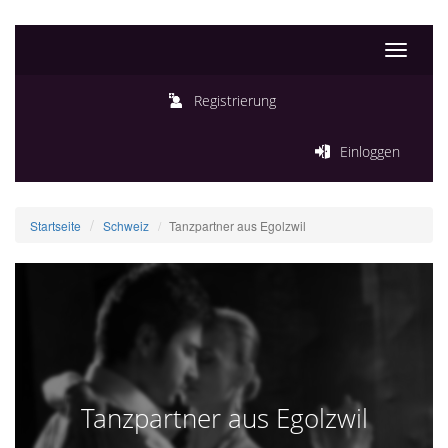
Toggle
navigati
Registrierung
Einloggen
Startseite
Schweiz
Tanzpartner aus Egolzwil
Tanzpartner aus Egolzwil