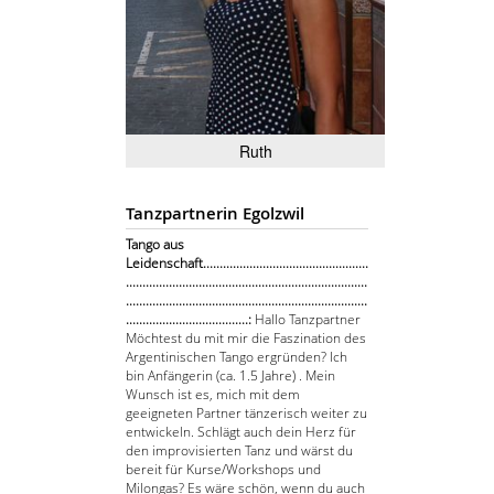
Ruth
Tanzpartnerin Egolzwil
Tango aus
Leidenschaft..................................................
.........................................................................
.........................................................................
.....................................:
Hallo Tanzpartner
Möchtest du mit mir die Faszination des
Argentinischen Tango ergründen? Ich
bin Anfängerin (ca. 1.5 Jahre) . Mein
Wunsch ist es, mich mit dem
geeigneten Partner tänzerisch weiter zu
entwickeln. Schlägt auch dein Herz für
den improvisierten Tanz und wärst du
bereit für Kurse/Workshops und
Milongas? Es wäre schön, wenn du auch