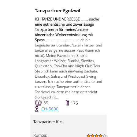
Tanzpartner Egolzwil
ICH TANZE UND VERGESSE ........ suche
eine authentische und zuverlässige
Tanzpartnerin für meine/unsere
tänzerische Weiterentwicklung mit
Spass....................................:
Ich bin
begeisterter Standard/Latein Tänzer und
tanze alles gerne ausser Paso (kann ich
nicht). Meine Favoriten z.Z. sind
Langsamer Walzer, Rumba, Slowfox,
Quickstep, Cha-Cha und Nigth Club Two
Step. Ich kann auch einwenig Bachata,
Discofox, Salsa und Westcoast Swing
tanzen. Ich suche eine authentische und
zuverlässige Tanzpartnerin deren
Tanzlevel ca. dem meinem entspricht
(Fortgeschrit...
69
175
CH-5600
Tanzpartner für:
Rumba: