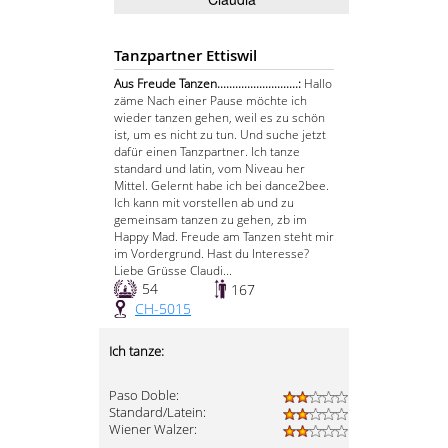
Tanzpartner Ettiswil
Aus Freude Tanzen...........................:
Hallo
zäme Nach einer Pause möchte ich
wieder tanzen gehen, weil es zu schön
ist, um es nicht zu tun. Und suche jetzt
dafür einen Tanzpartner. Ich tanze
standard und latin, vom Niveau her
Mittel. Gelernt habe ich bei dance2bee.
Ich kann mit vorstellen ab und zu
gemeinsam tanzen zu gehen, zb im
Happy Mad. Freude am Tanzen steht mir
im Vordergrund. Hast du Interesse?
Liebe Grüsse Claudi...
54
167
CH-5015
Ich tanze:
Paso Doble:
Standard/Latein:
Wiener Walzer: