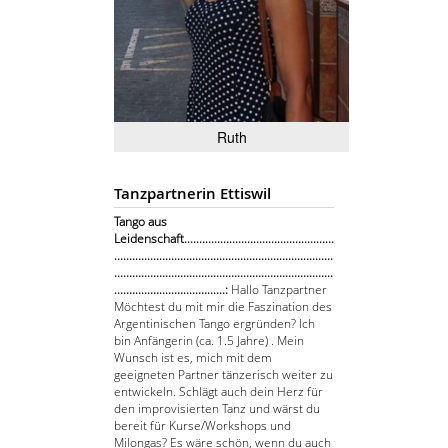
Ruth
Tanzpartnerin Ettiswil
Tango aus
Leidenschaft..................................................
.........................................................................
.........................................................................
.....................................:
Hallo Tanzpartner
Möchtest du mit mir die Faszination des
Argentinischen Tango ergründen? Ich
bin Anfängerin (ca. 1.5 Jahre) . Mein
Wunsch ist es, mich mit dem
geeigneten Partner tänzerisch weiter zu
entwickeln. Schlägt auch dein Herz für
den improvisierten Tanz und wärst du
bereit für Kurse/Workshops und
Milongas? Es wäre schön, wenn du auch