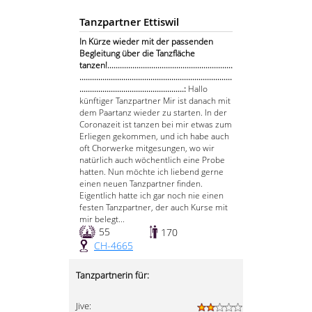
Tanzpartner Ettiswil
In Kürze wieder mit der passenden
Begleitung über die Tanzfläche
tanzen!............................................................
.........................................................................
..................................................:
Hallo
künftiger Tanzpartner Mir ist danach mit
dem Paartanz wieder zu starten. In der
Coronazeit ist tanzen bei mir etwas zum
Erliegen gekommen, und ich habe auch
oft Chorwerke mitgesungen, wo wir
natürlich auch wöchentlich eine Probe
hatten. Nun möchte ich liebend gerne
einen neuen Tanzpartner finden.
Eigentlich hatte ich gar noch nie einen
festen Tanzpartner, der auch Kurse mit
mir belegt...
55
170
CH-4665
Tanzpartnerin für:
Jive: