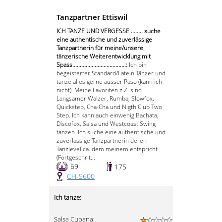
Tanzpartner Ettiswil
ICH TANZE UND VERGESSE ........ suche
eine authentische und zuverlässige
Tanzpartnerin für meine/unsere
tänzerische Weiterentwicklung mit
Spass....................................:
Ich bin
begeisterter Standard/Latein Tänzer und
tanze alles gerne ausser Paso (kann ich
nicht). Meine Favoriten z.Z. sind
Langsamer Walzer, Rumba, Slowfox,
Quickstep, Cha-Cha und Nigth Club Two
Step. Ich kann auch einwenig Bachata,
Discofox, Salsa und Westcoast Swing
tanzen. Ich suche eine authentische und
zuverlässige Tanzpartnerin deren
Tanzlevel ca. dem meinem entspricht
(Fortgeschrit...
69
175
CH-5600
Ich tanze:
Salsa Cubana: