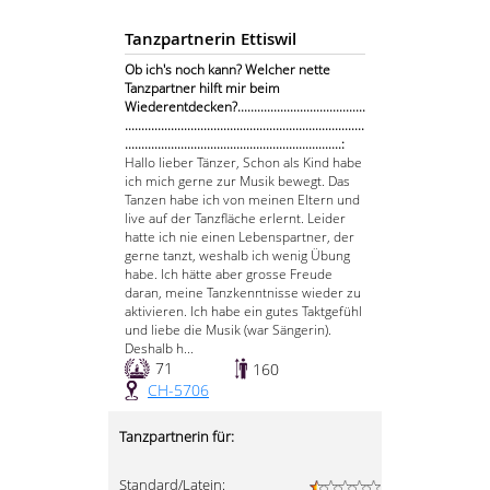
Tanzpartnerin Ettiswil
Ob ich's noch kann? Welcher nette
Tanzpartner hilft mir beim
Wiederentdecken?.......................................
.........................................................................
..................................................................:
Hallo lieber Tänzer, Schon als Kind habe
ich mich gerne zur Musik bewegt. Das
Tanzen habe ich von meinen Eltern und
live auf der Tanzfläche erlernt. Leider
hatte ich nie einen Lebenspartner, der
gerne tanzt, weshalb ich wenig Übung
habe. Ich hätte aber grosse Freude
daran, meine Tanzkenntnisse wieder zu
aktivieren. Ich habe ein gutes Taktgefühl
und liebe die Musik (war Sängerin).
Deshalb h...
71
160
CH-5706
Tanzpartnerin für:
Standard/Latein: