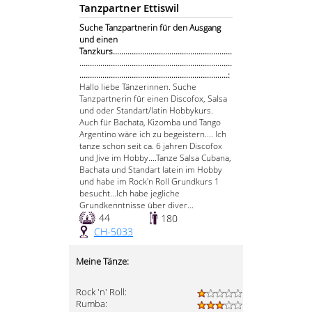
Tanzpartner Ettiswil
Suche Tanzpartnerin für den Ausgang
und einen
Tanzkurs.........................................................
.........................................................................
.......................................................................:
Hallo liebe Tänzerinnen. Suche
Tanzpartnerin für einen Discofox, Salsa
und oder Standart/latin Hobbykurs.
Auch für Bachata, Kizomba und Tango
Argentino wäre ich zu begeistern.... Ich
tanze schon seit ca. 6 jahren Discofox
und Jive im Hobby....Tanze Salsa Cubana,
Bachata und Standart latein im Hobby
und habe im Rock'n Roll Grundkurs 1
besucht...Ich habe jegliche
Grundkenntnisse über diver...
44
180
CH-5033
Meine Tänze:
Rock 'n' Roll:
Rumba: