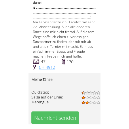
danei
ist.....................................................................
.........................................................................
..................................................................:
Am liebsten tanze ich Discofox mit sehr
viel Abwechslung. Auch alle anderen
Tänze sind mir nicht fremd. Auf diesem
Wege hoffe ich einen zuverlässigen
Tanzpartner zu finden, der mit mir ab
und an ein Turnier mit macht. Es muss
einfach immer Spass und Freude
machen. Freue mich und hoffe....
47
170
CH-4912
Meine Tänze:
Quickstep:
Salsa auf der Linie:
Merengue:
Nachricht senden