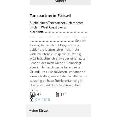
Sandra
Tanzpartnerin Ettiswil
Suche einen Tanzpartner...ich möchte
mich in West Coast Swing
ausleben........................................................
.........................................................................
........................................................:
Seit ich
17 war, tanze ich mit Begeisterung.
Leider die letzten Jahre nicht mehr
wirklich intensiv, resp. viel zu wenig.
WCS bräuchte ich entweder einen guten
Leader, der mich wieder "Reinbringt"
aber ich bin auch gerne bereit, einen
Grundkurs zu absolvieren. Ich tanze so
ziemlich alles, was auf der Tanzfläche zu
tanzen gibt, habe Turniererfahrung in
Disco-Fox und Bachata (einige Jahre
her...
47
164
CH-4616
Meine Tänze: