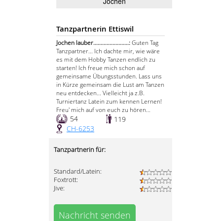
Jochen
Tanzpartnerin Ettiswil
Jochen lauber........................:
Guten Tag
Tanzpartner... Ich dachte mir, wie wäre
es mit dem Hobby Tanzen endlich zu
starten! Ich freue mich schon auf
gemeinsame Übungsstunden. Lass uns
in Kürze gemeinsam die Lust am Tanzen
neu entdecken... Vielleicht ja z.B.
Turniertanz Latein zum kennen Lernen!
Freu' mich auf von euch zu hören...
54
119
CH-6253
Tanzpartnerin für:
Standard/Latein:
Foxtrott:
Jive:
Nachricht senden