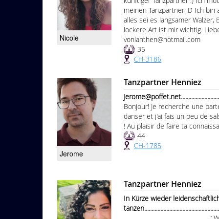
künftiger Tanzpartner :) Ich 
meinen Tanzpartner :D Ich bin 
alles sei es langsamer Walzer,
lockere Art ist mir wichtig. Lie
Nicole
vonlanthen@hotmail.com
35
CH-3186
Tanzpartner Henniez
Jerome@poffet.net.....................................
Bonjour! Je recherche une parte
danser et j'ai fais un peu de s
! Au plaisir de faire ta connais
44
CH-1785
Jerome
Tanzpartner Henniez
In Kürze wieder leidenschaftlic
tanzen.......................................................
...........................................................:
W