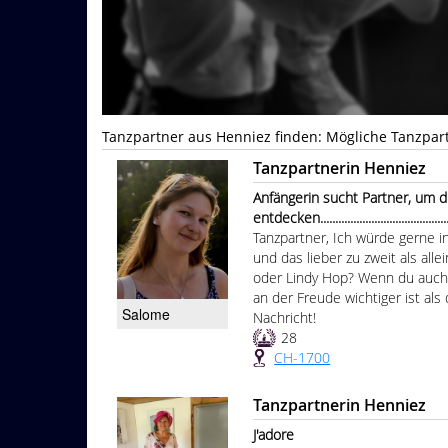
Tanzpartner aus Henniez finden: Mögliche Tanzpar
Tanzpartnerin Henniez
Anfängerin sucht Partner, um 
entdecken...............................................
Tanzpartner, Ich würde gerne in 
und das lieber zu zweit als allei
oder Lindy Hop? Wenn du auch 
an der Freude wichtiger ist al
Salome
Nachricht!
28
CH-1700
Tanzpartnerin Henniez
J'adore