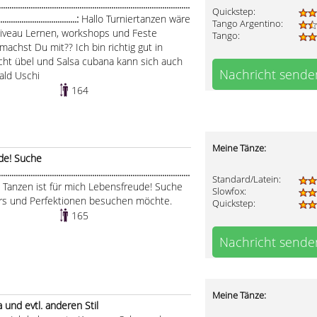
.....................................................................................
Quickstep:
.....................................:
Hallo Turniertanzen wäre
Tango Argentino:
 Niveau Lernen, workshops und Feste
Tango:
achst Du mit?? Ich bin richtig gut in
cht übel und Salsa cubana kann sich auch
Nachricht sende
bald Uschi
164
Meine Tänze:
ude! Suche
........................................................................................
Standard/Latein:
.:
Tanzen ist für mich Lebensfreude! Suche
Slowfox:
urs und Perfektionen besuchen möchte.
Quickstep:
165
Nachricht sende
Meine Tänze:
 und evtl. anderen Stil