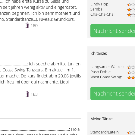
....:
Ich habe erste Kurse zu Salsa und
Lindy Hop:
 seit Jahren wenig aktiv und eingerostet.
Samba:
nzen beginnen. Ich bin sehr motiviert und
Cha-Cha-Cha:
ino, Standardtänze...). Niveau: Grundkurs.
180
Nachricht sende
Ich tanze:
............................:
Ich sueche ab mitte Juni en
Langsamer Walzer:
 Coast Swing Tanzkurs. Bin aktuell im 1.
Paso Doble:
er mache. De kurs findet abm 20.06 jewiils
West Coast Swing:
 Ich freu mi über eui nachrichte. Liebi
Nachricht sende
163
Meine Tänze:
......................................................................:
Hola
Standard/Latein: