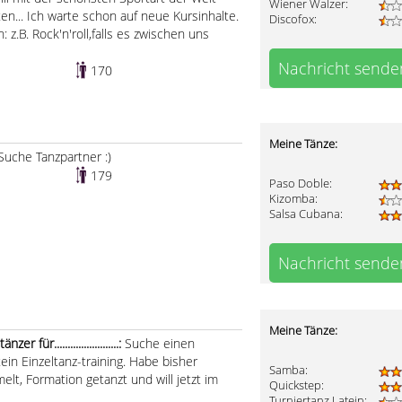
Wiener Walzer:
en... Ich warte schon auf neue Kursinhalte.
Discofox:
z.B. Rock'n'roll,falls es zwischen uns
Nachricht sende
170
Meine Tänze:
Suche Tanzpartner :)
179
Paso Doble:
Kizomba:
Salsa Cubana:
Nachricht sende
Meine Tänze:
für........................:
Suche einen
tein Einzeltanz-training. Habe bisher
Samba:
lt, Formation getanzt und will jetzt im
Quickstep:
Turniertanz Latein: