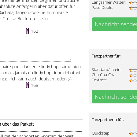
möchte mit dem Tanzen beginnen und suche
Langsamer Walzer:
absolute Anfängerin aber dafür offen für
Paso Doble:
 Bachata, Tango usw. Eine humorvolle
be Grüsse Bei Interesse: n-
Nachricht sende
162
Tanzpartner für:
.................................................................:
naire pour danser le lindy hop. J'aime bien
Standard/Latein:
alsa mais jamais du lindy hop donc débutant
Cha-Cha-Cha:
sance ! Ich kann auch deutsch reden ;-)
Foxtrott:
168
Nachricht sende
Tanzpartnerin für:
h über das Parkett
.....................................................................................
Quickstep:
ill mit der schönsten Sportart der Welt