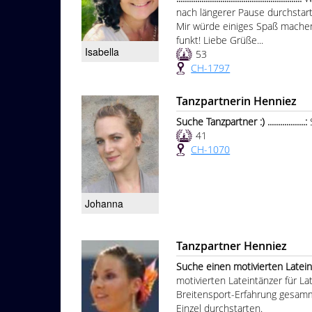
nach längerer Pause durchstart
Mir würde einiges Spaß machen: 
funkt! Liebe Grüße...
Isabella
53
CH-1797
Tanzpartnerin Henniez
Suche Tanzpartner :) ..................:
41
CH-1070
Johanna
Tanzpartner Henniez
Suche einen motivierten Lateintänzer 
motivierten Lateintänzer für La
Breitensport-Erfahrung gesamme
Einzel durchstarten.