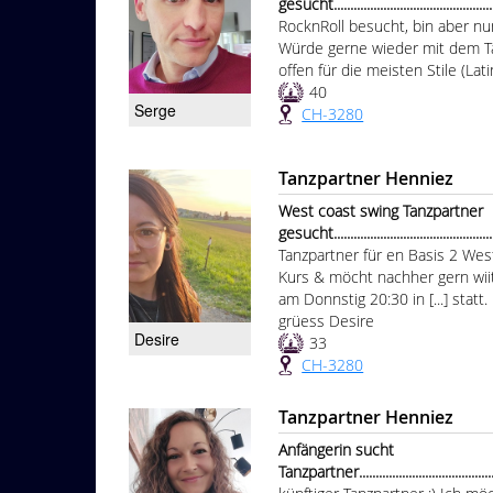
gesucht...............................................
RocknRoll besucht, bin aber nun
Würde gerne wieder mit dem Ta
offen für die meisten Stile (Lat
40
Serge
CH-3280
Tanzpartner Henniez
West coast swing Tanzpartner
gesucht..................................................
Tanzpartner für en Basis 2 West
Kurs & möcht nachher gern wiit
am Donnstig 20:30 in [...] statt.
grüess Desire
Desire
33
CH-3280
Tanzpartner Henniez
Anfängerin sucht
Tanzpartner...............................................