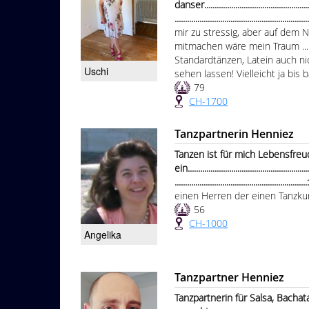
danser.......................................................
................................................................
mir zu stressig, aber auf dem
mitmachen wäre mein Traum ...m
Standardtänzen, Latein auch ni
Uschi
sehen lassen! Vielleicht ja bis 
79
CH-1700
Tanzpartnerin Henniez
Tanzen ist für mich Lebensfre
ein............................................................
...............................................................
einen Herren der einen Tanzk
56
CH-1000
Angelika
Tanzpartner Henniez
Tanzpartnerin für Salsa, Bachata