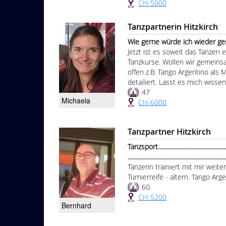
CH-5000
Tanzpartnerin Hitzkirch
Wie gerne würde ich wieder gem
Jetzt ist es soweit das Tanzen 
Tanzkurse. Wollen wir gemeinsam
offen z.B. Tango Argentino als
detailiert. Lasst es mich wissen
47
Michaela
CH-6000
Tanzpartner Hitzkirch
Tanzsport...................................................
................................................................
Tänzerin trainiert mit mir weit
Turnierreife - altern. Tango Arg
60
CH-5200
Bernhard