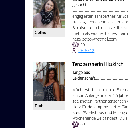
gesucht!....................................................
...............................................................
engagierten Tanzpartner für S
Training, jedoch bin ich Turnier
Berufsreiterin bin ich zeitlich
Céline
mehrmals wöchentliches Trainin
nezalizette@hotmail.com
29
CH-5512
Tanzpartnerin Hitzkirch
Tango aus
Leidenschaft..............................................
................................................................
Möchtest du mit mir die Faszi
Ich bin Anfängerin (ca. 1.5 Jah
geeigneten Partner tänzerisch 
Ruth
Herz für den improvisierten Tan
Kurse/Workshops und Milongas
Wochenende Zeit findest. Du sol
60