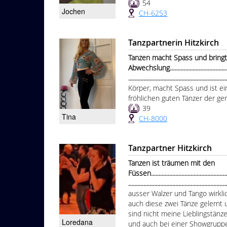
54
Jochen
CH-6253
Tanzpartnerin Hitzkirch
Tanzen macht Spass und bring
Abwechslung...............................................
...............................................................
Körper, macht Spass und ist ein
fröhlichen guten Tänzer der ger
39
Tina
CH-8000
Tanzpartner Hitzkirch
Tanzen ist träumen mit den
Füssen.......................................................
...............................................................
ausser Walzer und Tango wirklich
auch diese zwei Tänze gelernt 
sind nicht meine Lieblingstänz
Loredana
und auch bei einer Showgruppe 