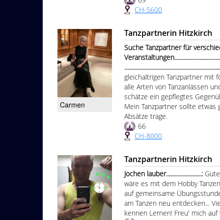
CH-5600
Tanzpartnerin Hitzkirch
Suche Tanzpartner für verschi
Veranstaltungen.........................................
...............................................................
gleichaltrigen Tanzpartner mit
alle Arten von Tanzanlässen u
schätze ein gepflegtes Gegen
Carmen
Mein Tanzpartner sollte etwas 
Absätze trage.
66
CH-8000
Tanzpartnerin Hitzkirch
Jochen lauber........................:
Gute
wäre es mit dem Hobby Tanzen 
auf gemeinsame Übungsstunden
am Tanzen neu entdecken... Viel
kennen Lernen! Freu' mich auf 