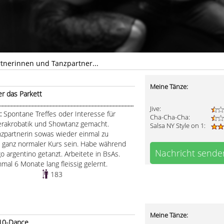
rtnerinnen und Tanzpartner...
Meine Tänze:
r das Parkett
.....................................................................................
Jive:
..:
Spontane Treffes oder Interesse für
Cha-Cha-Cha:
nerakrobatik und Showtanz gemacht.
Salsa NY Style on 1:
anzpartnerin sowas wieder einmal zu
 ganz normaler Kurs sein. Habe während
Nachricht sende
o argentino getanzt. Arbeitete in BsAs.
mal 6 Monate lang fleissig gelernt.
183
Meine Tänze:
 10-Dance