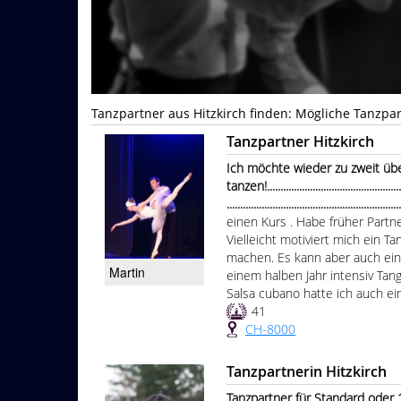
Tanzpartner aus Hitzkirch finden: Mögliche Tanzpa
Tanzpartner Hitzkirch
Ich möchte wieder zu zweit übe
tanzen!......................................................
...............................................................
einen Kurs . Habe früher Part
Vielleicht motiviert mich ein T
machen. Es kann aber auch ein
Martin
einem halben Jahr intensiv Tang
Salsa cubano hatte ich auch ein
41
CH-8000
Tanzpartnerin Hitzkirch
Tanzpartner für Standard oder