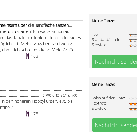
Meine Tänze:
einsam über die Tanzfläche tanzen......:
erneut zu starten! Ich warte schon auf
Jive:
 das Tanzfieber fühlen... Ich bin für vieles
Standard/Latein:
 Möglichkeit. Meine Angaben sind wenig
Slowfox:
, damit ich schreiben kann. Viele Grüße...
163
Nachricht sende
Meine Tänze:
...................................................................................
................................................:
Welche schlanke
Salsa auf der Linie:
er in den höheren Hobbykursen, evt. bis
Foxtrott:
entino ?
Slowfox:
178
Nachricht sende