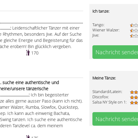
Ich tanze:
..........................................................................................
Tango:
.............:
Leidenschaftlicher Tänzer mit einer
Wiener Walzer:
he Rhythmen, besonders Jive. Auf der Suche
Jive:
ie gleiche Energie und Begeisterung für das
fläche erobern! Bin glücklich vergeben.
Nachricht sende
170
Meine Tänze:
.. suche eine authentische und
 meine/unsere tänzerische
Standard/Latein:
.....................:
Ich bin begeisterter
Discofox:
e alles gerne ausser Paso (kann ich nicht).
Salsa NY Style on 1:
samer Walzer, Rumba, Slowfox, Quickstep,
ep. Ich kann auch einwenig Bachata,
Nachricht sende
 Swing tanzen. Ich suche eine authentische
n deren Tanzlevel ca. dem meinem