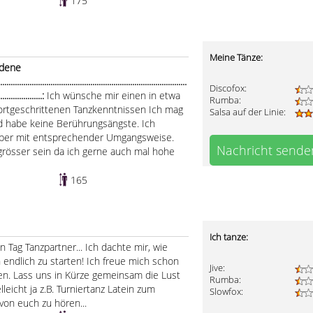
175
Meine Tänze:
edene
...............................................................................
Discofox:
......................:
Ich wünsche mir einen in etwa
Rumba:
 fortgeschrittenen Tanzkenntnissen Ich mag
Salsa auf der Linie:
nd habe keine Berührungsängste. Ich
über mit entsprechender Umgangsweise.
Nachricht sende
grösser sein da ich gerne auch mal hohe
165
Ich tanze:
n Tag Tanzpartner... Ich dachte mir, wie
endlich zu starten! Ich freue mich schon
Jive:
. Lass uns in Kürze gemeinsam die Lust
Rumba:
leicht ja z.B. Turniertanz Latein zum
Slowfox:
von euch zu hören...