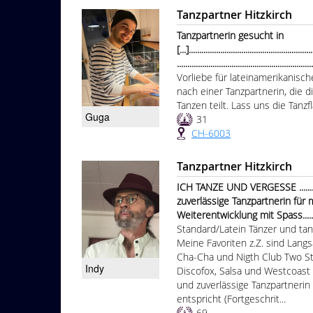
Tanzpartner Hitzkirch
Tanzpartnerin gesucht in
[...]...........................................................
...............................................................
Vorliebe für lateinamerikanisc
nach einer Tanzpartnerin, die d
Tanzen teilt. Lass uns die Tanz
Guga
31
CH-6003
Tanzpartner Hitzkirch
ICH TANZE UND VERGESSE ......
zuverlässige Tanzpartnerin für
Weiterentwicklung mit Spass...............
Standard/Latein Tänzer und tanz
Meine Favoriten z.Z. sind Lang
Cha-Cha und Nigth Club Two St
Indy
Discofox, Salsa und Westcoast
und zuverlässige Tanzpartneri
entspricht (Fortgeschrit...
69