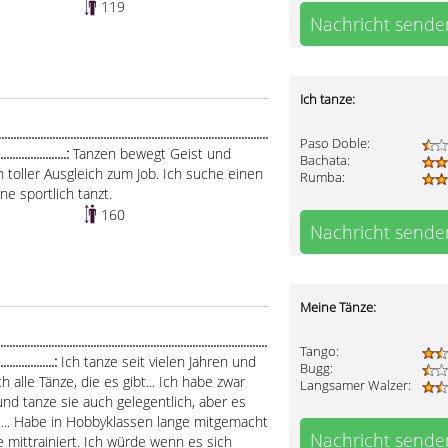
119
Nachricht sende
Ich tanze:
t
................................................................................
Paso Doble:
........................:
Tanzen bewegt Geist und
Bachata:
 toller Ausgleich zum Job. Ich suche einen
Rumba:
ne sportlich tanzt.
160
Nachricht sende
Meine Tänze:
....................................................................................
Tango:
....................:
Ich tanze seit vielen Jahren und
Bugg:
 alle Tänze, die es gibt... Ich habe zwar
Langsamer Walzer:
und tanze sie auch gelegentlich, aber es
e... Habe in Hobbyklassen lange mitgemacht
Nachricht sende
mittrainiert. Ich würde wenn es sich