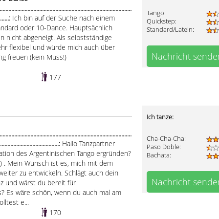
.....................................................................................
Tango:
........:
Ich bin auf der Suche nach einem
Quickstep:
tandard oder 10-Dance. Hauptsächlich
Standard/Latein:
en nicht abgeneigt. Als selbstständige
 sehr flexibel und würde mich auch über
Nachricht sende
g freuen (kein Muss!)
177
Ich tanze:
..................................................................................
Cha-Cha-Cha:
.........................................:
Hallo Tanzpartner
Paso Doble:
nation des Argentinischen Tango ergründen?
Bachata:
re) . Mein Wunsch ist es, mich mit dem
weiter zu entwickeln. Schlägt auch dein
Nachricht sende
z und wärst du bereit für
? Es wäre schön, wenn du auch mal am
ltest e...
170