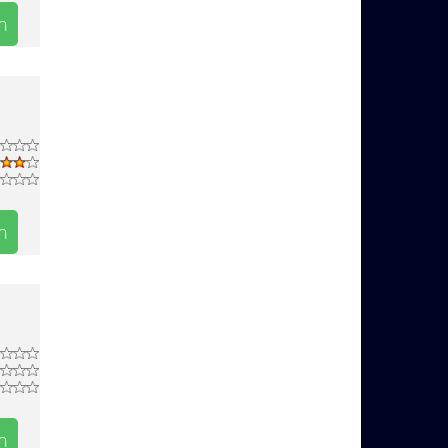
n
n
n