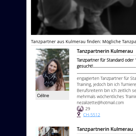
Tanzpartner aus Kulmerau finden: Mögliche Tanzpa
Tanzpartnerin Kulmerau
Tanzpartner für Standard oder
gesucht!....................................................
...............................................................
engagierten Tanzpartner für S
Training, jedoch bin ich Turnier
Berufsreiterin bin ich zeitlich
Céline
mehrmals wöchentliches Trainin
nezalizette@hotmail.com
29
CH-5512
Tanzpartnerin Kulmerau