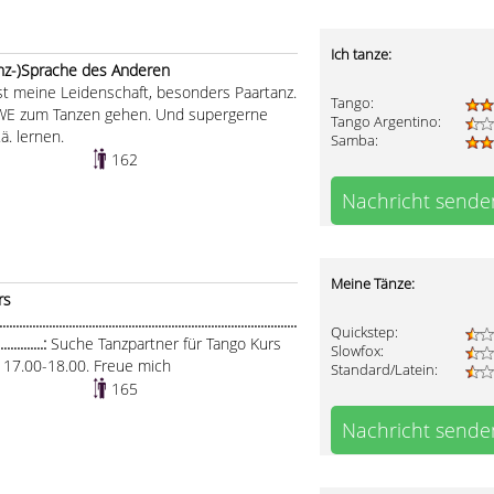
Ich tanze:
anz-)Sprache des Anderen
st meine Leidenschaft, besonders Paartanz.
Tango:
 WE zum Tanzen gehen. Und supergerne
Tango Argentino:
. lernen.
Samba:
162
Nachricht sende
Meine Tänze:
rs
.....................................................................................
Quickstep:
...............:
Suche Tanzpartner für Tango Kurs
Slowfox:
ag 17.00-18.00. Freue mich
Standard/Latein:
165
Nachricht sende