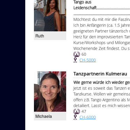
Tango aus
Leidenschaft..............................................
................................................................
Möchtest du mit mir die Faszi
Ich bin Anfängerin (ca. 1.5 Jah
geeigneten Partner tänzerisch 
Ruth
Herz für den improvisierten Tan
Kurse/Workshops und Milongas
Wochenende Zeit findest. Du sol
60
CH-5000
Tanzpartnerin Kulmerau
Wie gerne würde ich wieder gemei
Jetzt ist es soweit das Tanzen 
Tanzkurse. Wollen wir gemeinsam
offen z.B. Tango Argentino als
detailiert. Lasst es mich wissen
47
Michaela
CH-6000