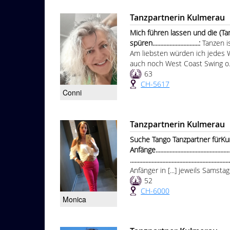
Tanzpartnerin Kulmerau
Mich führen lassen und die (T
spüren..............................:
Tanzen i
Am liebsten würden ich jedes
auch noch West Coast Swing o.ä
63
CH-5617
Conni
Tanzpartnerin Kulmerau
Suche Tango Tanzpartner fürKu
Anfänge.....................................................
...............................................................
Anfänger in [...] jeweils Samst
52
CH-6000
Monica