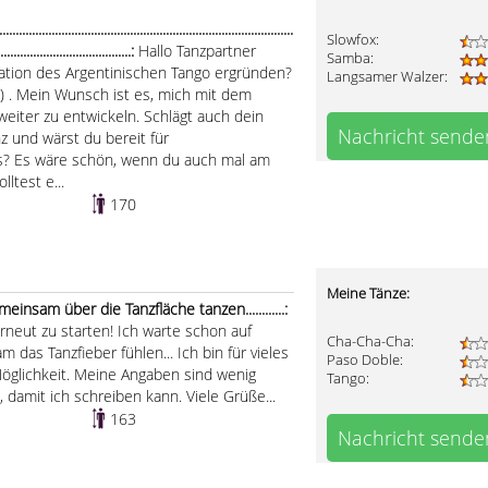
..................................................................................
Slowfox:
.........................................:
Hallo Tanzpartner
Samba:
nation des Argentinischen Tango ergründen?
Langsamer Walzer:
re) . Mein Wunsch ist es, mich mit dem
weiter zu entwickeln. Schlägt auch dein
Nachricht sende
z und wärst du bereit für
? Es wäre schön, wenn du auch mal am
ltest e...
170
Meine Tänze:
nsam über die Tanzfläche tanzen............:
erneut zu starten! Ich warte schon auf
Cha-Cha-Cha:
 das Tanzfieber fühlen... Ich bin für vieles
Paso Doble:
 Möglichkeit. Meine Angaben sind wenig
Tango:
, damit ich schreiben kann. Viele Grüße...
163
Nachricht sende