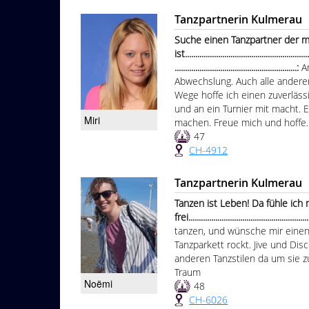
Tanzpartnerin Kulmerau
Suche einen Tanzpartner der m
ist.............................................................
...........................................................:
A
Abwechslung. Auch alle anderen
Wege hoffe ich einen zuverlässi
und an ein Turnier mit macht.
Miri
machen. Freue mich und hoffe..
47
CH-4912
Tanzpartnerin Kulmerau
Tanzen ist Leben! Da fühle ich
frei..........................................................
tanzen, und wünsche mir einen
Tanzparkett rockt. Jive und Dis
anderen Tanzstilen da um sie zu
Traum
Noëmi
48
CH-6026