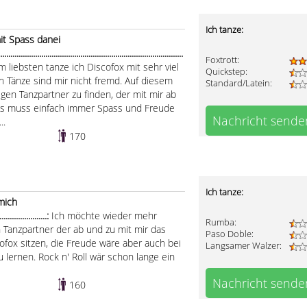
Ich tanze:
it Spass danei
........................................................................................
Foxtrott:
m liebsten tanze ich Discofox mit sehr viel
Quickstep:
 Tänze sind mir nicht fremd. Auf diesem
Standard/Latein:
gen Tanzpartner zu finden, der mit mir ab
 Es muss einfach immer Spass und Freude
Nachricht sende
..
170
Ich tanze:
 mich
.......................:
Ich möchte wieder mehr
Rumba:
 Tanzpartner der ab und zu mit mir das
Paso Doble:
cofox sitzen, die Freude wäre aber auch bei
Langsamer Walzer:
 lernen. Rock n' Roll wär schon lange ein
Nachricht sende
160