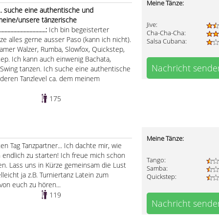
Meine Tänze:
.. suche eine authentische und
 meine/unsere tänzerische
Jive:
.....................:
Ich bin begeisterter
Cha-Cha-Cha:
e alles gerne ausser Paso (kann ich nicht).
Salsa Cubana:
samer Walzer, Rumba, Slowfox, Quickstep,
ep. Ich kann auch einwenig Bachata,
Nachricht sende
 Swing tanzen. Ich suche eine authentische
n deren Tanzlevel ca. dem meinem
175
Meine Tänze:
en Tag Tanzpartner... Ich dachte mir, wie
endlich zu starten! Ich freue mich schon
Tango:
. Lass uns in Kürze gemeinsam die Lust
Samba:
leicht ja z.B. Turniertanz Latein zum
Quickstep:
von euch zu hören...
119
Nachricht sende