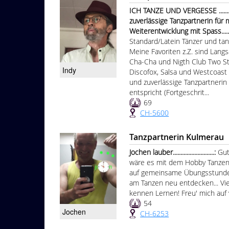
ICH TANZE UND VERGESSE ......
zuverlässige Tanzpartnerin für
Weiterentwicklung mit Spass...............
Standard/Latein Tänzer und tanz
Meine Favoriten z.Z. sind Lang
Cha-Cha und Nigth Club Two St
Indy
Discofox, Salsa und Westcoast
und zuverlässige Tanzpartneri
entspricht (Fortgeschrit...
69
CH-5600
Tanzpartnerin Kulmerau
Jochen lauber...........................:
Gut
wäre es mit dem Hobby Tanzen 
auf gemeinsame Übungsstunden
am Tanzen neu entdecken... Viel
kennen Lernen! Freu' mich auf 
54
Jochen
CH-6253