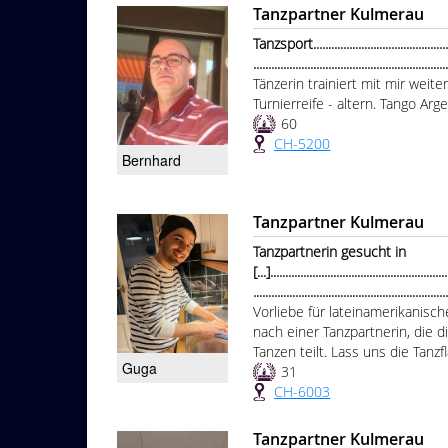
Tanzpartner Kulmerau
Tanzsport...................................................
................................................................
Tänzerin trainiert mit mir weit
Turnierreife - altern. Tango Arg
60
CH-5200
Bernhard
Tanzpartner Kulmerau
Tanzpartnerin gesucht in
[...]...........................................................
...............................................................
Vorliebe für lateinamerikanisc
nach einer Tanzpartnerin, die d
Tanzen teilt. Lass uns die Tanz
Guga
31
CH-6003
Tanzpartner Kulmerau