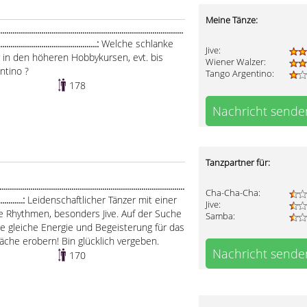
Meine Tänze:
...................................................................................
................................................:
Welche schlanke
Jive:
er in den höheren Hobbykursen, evt. bis
Wiener Walzer:
entino ?
Tango Argentino:
178
Nachricht sende
Tanzpartner für:
..........................................................................................
Cha-Cha-Cha:
.............:
Leidenschaftlicher Tänzer mit einer
Jive:
he Rhythmen, besonders Jive. Auf der Suche
Samba:
ie gleiche Energie und Begeisterung für das
fläche erobern! Bin glücklich vergeben.
Nachricht sende
170