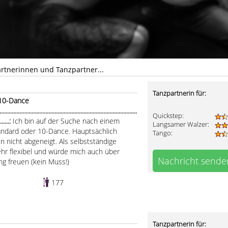
rtnerinnen und Tanzpartner...
Tanzpartnerin für:
 10-Dance
.....................................................................................
Quickstep:
........:
Ich bin auf der Suche nach einem
Langsamer Walzer:
tandard oder 10-Dance. Hauptsächlich
Tango:
en nicht abgeneigt. Als selbstständige
 sehr flexibel und würde mich auch über
Nachricht sende
g freuen (kein Muss!)
177
Tanzpartnerin für: