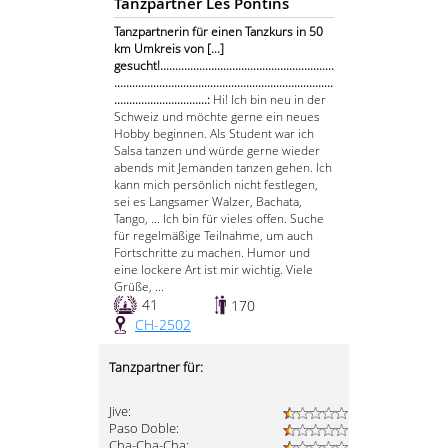
Tanzpartner Les Pontins
Tanzpartnerin für einen Tanzkurs in 50
km Umkreis von [...]
gesucht!..........................................................
.........................................................................
...............................:
Hi! Ich bin neu in der
Schweiz und möchte gerne ein neues
Hobby beginnen. Als Student war ich
Salsa tanzen und würde gerne wieder
abends mit Jemanden tanzen gehen. Ich
kann mich persönlich nicht festlegen,
sei es Langsamer Walzer, Bachata,
Tango, ... Ich bin für vieles offen. Suche
für regelmäßige Teilnahme, um auch
Fortschritte zu machen. Humor und
eine lockere Art ist mir wichtig. Viele
Grüße, ...
41
170
CH-2502
Tanzpartner für:
Jive:
Paso Doble:
Cha-Cha-Cha: