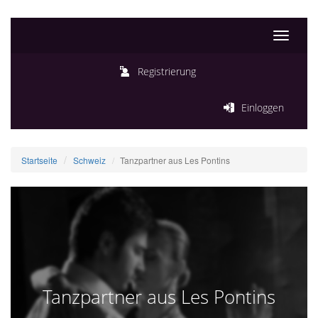
Toggle
navigati
Registrierung
Einloggen
Startseite
Schweiz
Tanzpartner aus Les Pontins
Tanzpartner aus Les Pontins