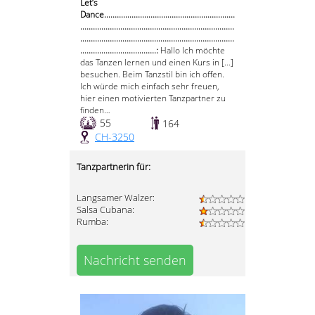
Let‘s
Dance..............................................................
.........................................................................
.........................................................................
....................................:
Hallo Ich möchte
das Tanzen lernen und einen Kurs in [...]
besuchen. Beim Tanzstil bin ich offen.
Ich würde mich einfach sehr freuen,
hier einen motivierten Tanzpartner zu
finden…
55
164
CH-3250
Tanzpartnerin für:
Langsamer Walzer:
Salsa Cubana:
Rumba:
Nachricht senden