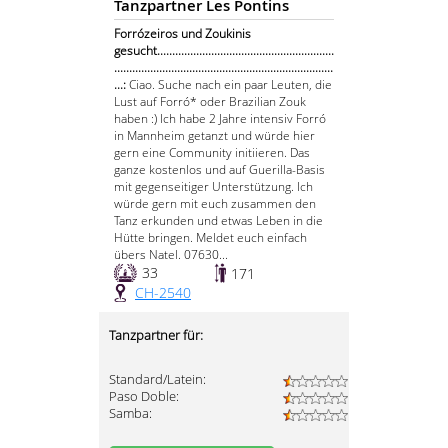
Tanzpartner Les Pontins
Forrózeiros und Zoukinis
gesucht...........................................................
.........................................................................
...:
Ciao. Suche nach ein paar Leuten, die
Lust auf Forró* oder Brazilian Zouk
haben :) Ich habe 2 Jahre intensiv Forró
in Mannheim getanzt und würde hier
gern eine Community initiieren. Das
ganze kostenlos und auf Guerilla-Basis
mit gegenseitiger Unterstützung. Ich
würde gern mit euch zusammen den
Tanz erkunden und etwas Leben in die
Hütte bringen. Meldet euch einfach
übers Natel. 07630...
33
171
CH-2540
Tanzpartner für:
Standard/Latein:
Paso Doble:
Samba: