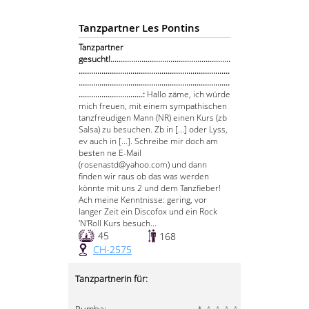
Tanzpartner Les Pontins
Tanzpartner
gesucht!..........................................................
.........................................................................
.........................................................................
...............................:
Hallo zäme, ich würde
mich freuen, mit einem sympathischen
tanzfreudigen Mann (NR) einen Kurs (zb
Salsa) zu besuchen. Zb in [...] oder Lyss,
ev auch in [...]. Schreibe mir doch am
besten ne E-Mail
(rosenastd@yahoo.com) und dann
finden wir raus ob das was werden
könnte mit uns 2 und dem Tanzfieber!
Ach meine Kenntnisse: gering, vor
langer Zeit ein Discofox und ein Rock
'N'Roll Kurs besuch...
45
168
CH-2575
Tanzpartnerin für: