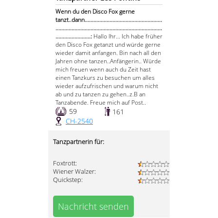
Wenn du den Disco Fox gerne
tanzt..dann.....................................................
.........................................................................
........................:
Hallo Ihr... Ich habe früher
den Disco Fox getanzt und würde gerne
wieder damit anfangen. Bin nach all den
Jahren ohne tanzen..Anfängerin.. Würde
mich freuen wenn auch du Zeit hast
einen Tanzkurs zu besuchen um alles
wieder aufzufrischen und warum nicht
ab und zu tanzen zu gehen..z.B an
Tanzabende. Freue mich auf Post..
59
161
CH-2540
Tanzpartnerin für:
Foxtrott:
Wiener Walzer:
Quickstep:
Nachricht senden