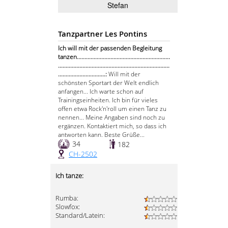
Stefan
Tanzpartner Les Pontins
Ich will mit der passenden Begleitung
tanzen.............................................................
.........................................................................
...............................:
Will mit der
schönsten Sportart der Welt endlich
anfangen... Ich warte schon auf
Trainingseinheiten. Ich bin für vieles
offen etwa Rock'n'roll um einen Tanz zu
nennen... Meine Angaben sind noch zu
ergänzen. Kontaktiert mich, so dass ich
antworten kann. Beste Grüße...
34
182
CH-2502
Ich tanze:
Rumba:
Slowfox:
Standard/Latein: