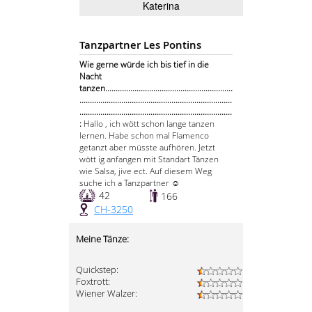
Katerina
Tanzpartner Les Pontins
Wie gerne würde ich bis tief in die
Nacht
tanzen.............................................................
.........................................................................
.........................................................................
:
Hallo , ich wött schon lange tanzen
lernen. Habe schon mal Flamenco
getanzt aber müsste aufhören. Jetzt
wött ig anfangen mit Standart Tänzen
wie Salsa, jive ect. Auf diesem Weg
suche ich a Tanzpartner ☺️
42
166
CH-3250
Meine Tänze:
Quickstep:
Foxtrott:
Wiener Walzer: