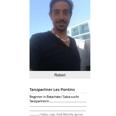
Robert
Tanzpartner Les Pontins
Beginner in Batachata / Salsa sucht
Tanzpartnerin................................................
.........................................................................
.........................................................................
............:
Hallo, ciao, holà Möchte gerne