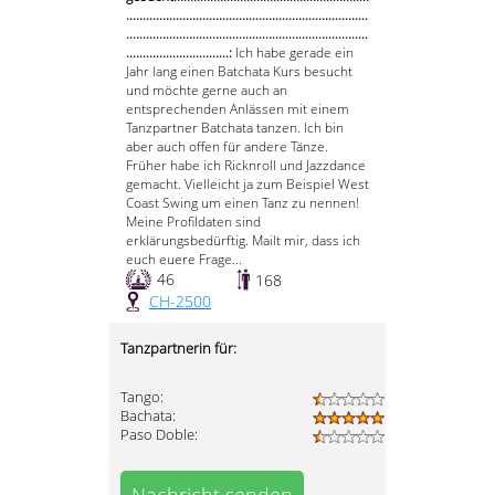
.........................................................................
.........................................................................
...............................:
Ich habe gerade ein
Jahr lang einen Batchata Kurs besucht
und möchte gerne auch an
entsprechenden Anlässen mit einem
Tanzpartner Batchata tanzen. Ich bin
aber auch offen für andere Tänze.
Früher habe ich Ricknroll und Jazzdance
gemacht. Vielleicht ja zum Beispiel West
Coast Swing um einen Tanz zu nennen!
Meine Profildaten sind
erklärungsbedürftig. Mailt mir, dass ich
euch euere Frage...
46
168
CH-2500
Tanzpartnerin für:
Tango:
Bachata:
Paso Doble: