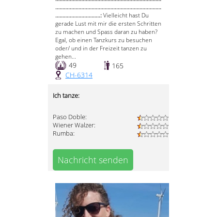
.........................................................................
...............................:
Vielleicht hast Du
gerade Lust mit mir die ersten Schritten
zu machen und Spass daran zu haben?
Egal, ob einen Tanzkurs zu besuchen
oder/ und in der Freizeit tanzen zu
gehen...
49
165
CH-6314
Ich tanze:
Paso Doble:
Wiener Walzer:
Rumba:
Nachricht senden