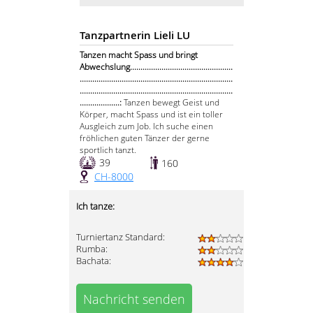
Tanzpartnerin Lieli LU
Tanzen macht Spass und bringt
Abwechslung.................................................
.........................................................................
.........................................................................
...................:
Tanzen bewegt Geist und
Körper, macht Spass und ist ein toller
Ausgleich zum Job. Ich suche einen
fröhlichen guten Tänzer der gerne
sportlich tanzt.
39
160
CH-8000
Ich tanze:
Turniertanz Standard:
Rumba:
Bachata:
Nachricht senden