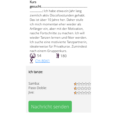
Kurs
gesucht...........................................................
................:
Ich habe etwa ein Jahr lang
ziemlich aktiv Discofoxstunden gehabt.
Das ist über 10 Jahre her. Daher stufe
ich mich momentan eher wieder als
Anfänger ein, aber mit der Motivation,
rasche Fortschritte zu machen. Ich will
wieder Tanzen lernen und fitter werden.
Ich suche eine motivierte Tanzpartnerin,
idealerweise für Privatkurse. Zumindest
nach einem Gruppenkurs.
54
180
CH-8041
Ich tanze:
Samba:
Paso Doble:
Jive:
Nachricht senden