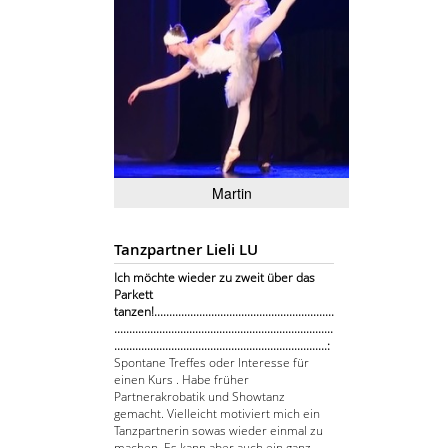
Martin
Tanzpartner Lieli LU
Ich möchte wieder zu zweit über das
Parkett
tanzen!............................................................
.........................................................................
.......................................................................:
Spontane Treffes oder Interesse für
einen Kurs . Habe früher
Partnerakrobatik und Showtanz
gemacht. Vielleicht motiviert mich ein
Tanzpartnerin sowas wieder einmal zu
machen. Es kann aber auch ein ganz