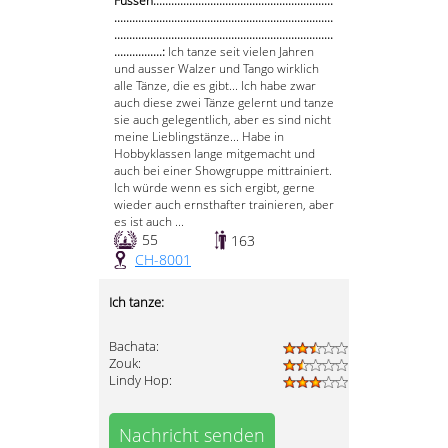
Füssen............................................................
.........................................................................
.........................................................................
................:
Ich tanze seit vielen Jahren
und ausser Walzer und Tango wirklich
alle Tänze, die es gibt... Ich habe zwar
auch diese zwei Tänze gelernt und tanze
sie auch gelegentlich, aber es sind nicht
meine Lieblingstänze... Habe in
Hobbyklassen lange mitgemacht und
auch bei einer Showgruppe mittrainiert.
Ich würde wenn es sich ergibt, gerne
wieder auch ernsthafter trainieren, aber
es ist auch ...
55
163
CH-8001
Ich tanze:
Bachata:
Zouk:
Lindy Hop:
Nachricht senden