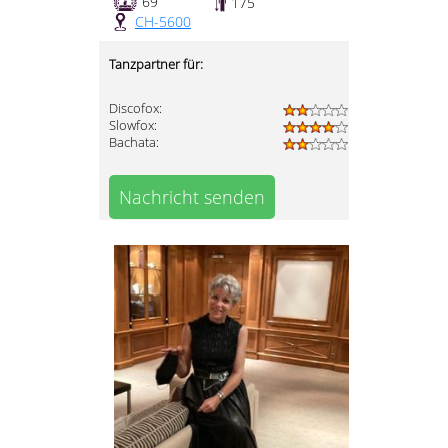
69
175
CH-5600
Tanzpartner für:
Discofox:
Slowfox:
Bachata:
Nachricht senden