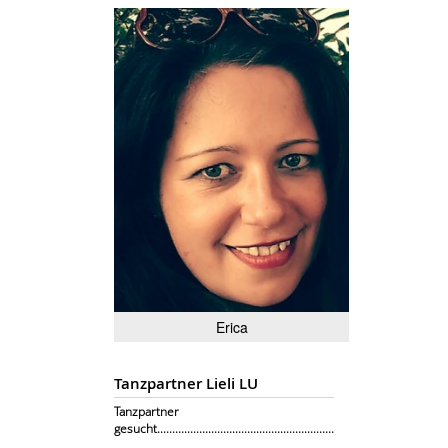
Erica
Tanzpartner Lieli LU
Tanzpartner
gesucht...........................................................
.........................................................................