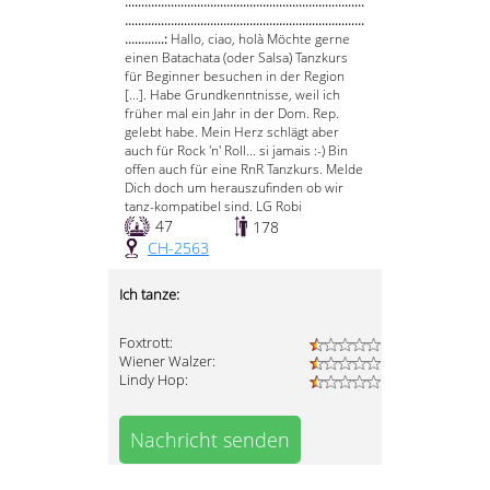
.........................................................................
.........................................................................
............:
Hallo, ciao, holà Möchte gerne
einen Batachata (oder Salsa) Tanzkurs
für Beginner besuchen in der Region
[...]. Habe Grundkenntnisse, weil ich
früher mal ein Jahr in der Dom. Rep.
gelebt habe. Mein Herz schlägt aber
auch für Rock 'n' Roll... si jamais :-) Bin
offen auch für eine RnR Tanzkurs. Melde
Dich doch um herauszufinden ob wir
tanz-kompatibel sind. LG Robi
47
178
CH-2563
Ich tanze:
Foxtrott:
Wiener Walzer:
Lindy Hop:
Nachricht senden