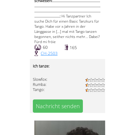
schweben!.....................................................
.........................................................................
.........................................................................
............................:
Hi Tanzpartner Ich
suche Dich für einen Basic Tanzkurs für
Tango. Habe vor x-Jahren in der
Länggasse in [...] mal mit Tango tanzen
begonnen, seither nichts mehr... Dabei?
Fürd mi fröie
60
165
CH-2503
Ich tanze:
Slowfox:
Rumba:
Tango:
Nachricht senden