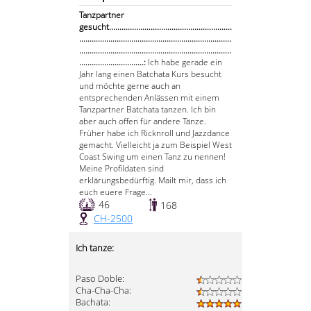
Tanzpartner
gesucht...........................................................
.........................................................................
.........................................................................
...............................:
Ich habe gerade ein
Jahr lang einen Batchata Kurs besucht
und möchte gerne auch an
entsprechenden Anlässen mit einem
Tanzpartner Batchata tanzen. Ich bin
aber auch offen für andere Tänze.
Früher habe ich Ricknroll und Jazzdance
gemacht. Vielleicht ja zum Beispiel West
Coast Swing um einen Tanz zu nennen!
Meine Profildaten sind
erklärungsbedürftig. Mailt mir, dass ich
euch euere Frage...
46
168
CH-2500
Ich tanze:
Paso Doble:
Cha-Cha-Cha:
Bachata: