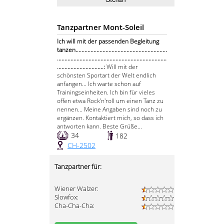
Tanzpartner Mont-Soleil
Ich will mit der passenden Begleitung
tanzen.............................................................
.........................................................................
...............................:
Will mit der
schönsten Sportart der Welt endlich
anfangen... Ich warte schon auf
Trainingseinheiten. Ich bin für vieles
offen etwa Rock'n'roll um einen Tanz zu
nennen... Meine Angaben sind noch zu
ergänzen. Kontaktiert mich, so dass ich
antworten kann. Beste Grüße...
34
182
CH-2502
Tanzpartner für:
Wiener Walzer:
Slowfox:
Cha-Cha-Cha: