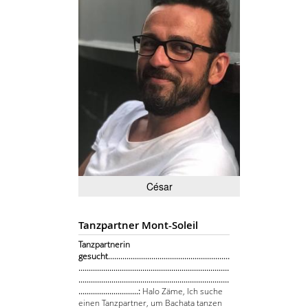
César
Tanzpartner Mont-Soleil
Tanzpartnerin
gesucht...........................................................
.........................................................................
.........................................................................
.............................:
Halo Zäme, Ich suche
einen Tanzpartner, um Bachata tanzen