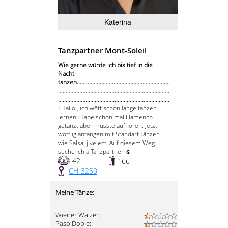
Katerina
Tanzpartner Mont-Soleil
Wie gerne würde ich bis tief in die
Nacht
tanzen.............................................................
.........................................................................
.........................................................................
:
Hallo , ich wött schon lange tanzen
lernen. Habe schon mal Flamenco
getanzt aber müsste aufhören. Jetzt
wött ig anfangen mit Standart Tänzen
wie Salsa, jive ect. Auf diesem Weg
suche ich a Tanzpartner ☺️
42
166
CH-3250
Meine Tänze:
Wiener Walzer:
Paso Doble: