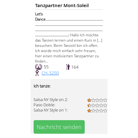
Tanzpartner Mont-Soleil
Let‘s
Dance..............................................................
.........................................................................
.........................................................................
....................................:
Hallo Ich möchte
das Tanzen lernen und einen Kurs in [...]
besuchen. Beim Tanzstil bin ich offen.
Ich würde mich einfach sehr freuen,
hier einen motivierten Tanzpartner zu
finden…
55
164
CH-3250
Ich tanze:
Salsa NY Style on 2:
Paso Doble:
Salsa NY Style on 1:
Nachricht senden