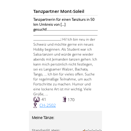
Tanzpartner Mont-Soleil
Tanzpartnerin für einen Tanzkurs in 50
km Umkreis von [...]
gesucht!..........................................................
.........................................................................
...............................:
Hi! Ich bin neu in der
Schweiz und möchte gerne ein neues
Hobby beginnen. Als Student war ich
Salsa tanzen und würde gerne wieder
abends mit Jemanden tanzen gehen. Ich
kann mich persönlich nicht festlegen,
sei es Langsamer Walzer, Bachata,
Tango, ... Ich bin für vieles offen. Suche
für regelmäßige Teilnahme, um auch
Fortschritte zu machen. Humor und
eine lockere Art ist mir wichtig. Viele
Grüße, ...
41
170
CH-2502
Meine Tänze:
Standard/Latein: