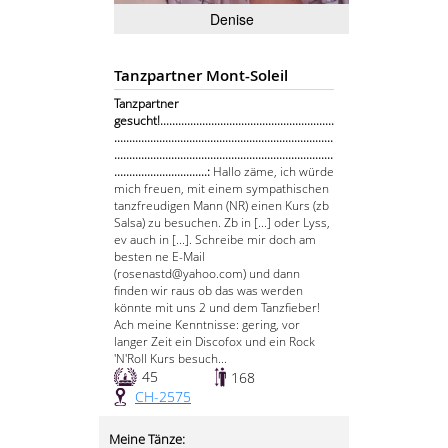
Denise
Tanzpartner Mont-Soleil
Tanzpartner
gesucht!..........................................................
.........................................................................
.........................................................................
...............................:
Hallo zäme, ich würde
mich freuen, mit einem sympathischen
tanzfreudigen Mann (NR) einen Kurs (zb
Salsa) zu besuchen. Zb in [...] oder Lyss,
ev auch in [...]. Schreibe mir doch am
besten ne E-Mail
(rosenastd@yahoo.com) und dann
finden wir raus ob das was werden
könnte mit uns 2 und dem Tanzfieber!
Ach meine Kenntnisse: gering, vor
langer Zeit ein Discofox und ein Rock
'N'Roll Kurs besuch...
45
168
CH-2575
Meine Tänze: