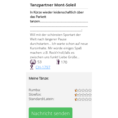
Tanzpartner Mont-Soleil
In Kürze wieder leidenschaftlich über
das Parkett
tanzen.............................................................
.........................................................................
.................................................................:
Will mit der schönsten Sportart der
Welt nach längerer Pause
durchstarten... Ich warte schon auf neue
Kursinhalte. Mir würde einiges Spaß
machen: z.B. Rock'n'roll,falls es
zwischen uns funkt! Liebe Grüße...
53
170
CH-1797
Meine Tänze:
Rumba:
Slowfox:
Standard/Latein:
Nachricht senden