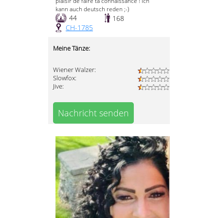
plaisir de faire ta connaissance ! Ich
kann auch deutsch reden ;-)
44
168
CH-1785
Meine Tänze:
Wiener Walzer:
Slowfox:
Jive:
Nachricht senden