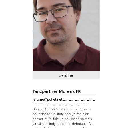
Jerome
Tanzpartner Morens FR
Jerome@poffet.net......................................
................................................................:
Bonjour! Je recherche une partenaire
pour danser le lindy hop. J'aime bien
danser et j'ai fais un peu de salsa mais
jamais du lindy hop donc débutant ! Au