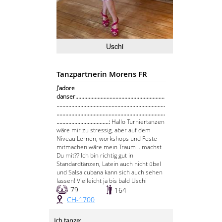
Uschi
Tanzpartnerin Morens FR
J'adore
danser............................................................
.........................................................................
.........................................................................
...................................:
Hallo Turniertanzen
wäre mir zu stressig, aber auf dem
Niveau Lernen, workshops und Feste
mitmachen wäre mein Traum ...machst
Du mit?? Ich bin richtig gut in
Standardtänzen, Latein auch nicht übel
und Salsa cubana kann sich auch sehen
lassen! Vielleicht ja bis bald Uschi
79
164
CH-1700
Ich tanze: