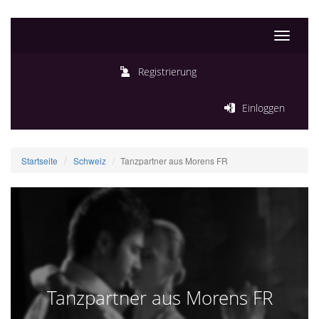
Toggle
navigati
Registrierung
Einloggen
Startseite
Schweiz
Tanzpartner aus Morens FR
Tanzpartner aus Morens FR