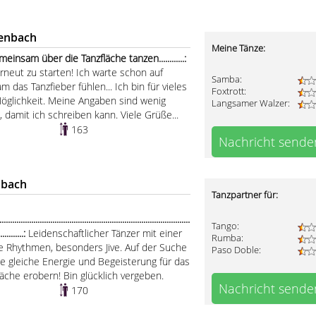
kenbach
Meine Tänze:
nsam über die Tanzfläche tanzen............:
erneut zu starten! Ich warte schon auf
Samba:
 das Tanzfieber fühlen... Ich bin für vieles
Foxtrott:
 Möglichkeit. Meine Angaben sind wenig
Langsamer Walzer:
, damit ich schreiben kann. Viele Grüße...
163
Nachricht sende
nbach
Tanzpartner für:
..........................................................................................
Tango:
.............:
Leidenschaftlicher Tänzer mit einer
Rumba:
he Rhythmen, besonders Jive. Auf der Suche
Paso Doble:
ie gleiche Energie und Begeisterung für das
fläche erobern! Bin glücklich vergeben.
Nachricht sende
170