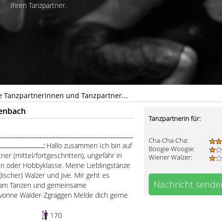
Ihren Tanzpartner.
e Tanzpartnerinnen und Tanzpartner...
kenbach
Tanzpartnerin für:
.................................................................................
Cha-Cha-Cha:
..............................:
Hallo zusammen Ich bin auf
Boogie-Woogie:
er (mittel/fortgeschritten), ungefähr in
Wiener Walzer:
nen oder Hobbyklasse. Meine Lieblingstänze
ischer) Walzer und Jive. Mir geht es
Nachricht sende
e am Tanzen und gemeinsame
Yvonne Walder-Zgraggen Melde dich gerne
170