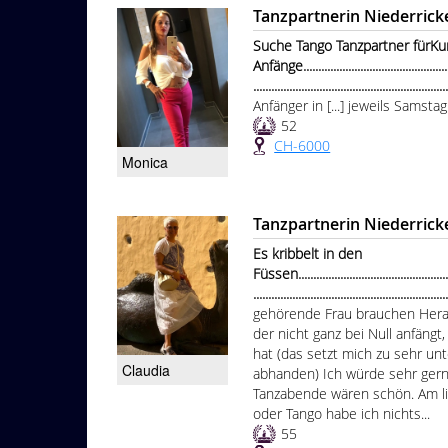
Tanzpartnerin Niederric
Suche Tango Tanzpartner fürKu
Anfänge.....................................................
...............................................................
Anfänger in [...] jeweils Samst
52
CH-6000
Monica
Tanzpartnerin Niederric
Es kribbelt in den
Füssen.......................................................
...............................................................
gehörende Frau brauchen Hera
der nicht ganz bei Null anfängt
hat (das setzt mich zu sehr un
Claudia
abhanden) Ich würde sehr ger
Tanzabende wären schön. Am li
oder Tango habe ich nichts...
55