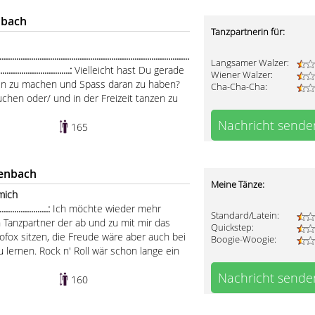
nbach
Tanzpartnerin für:
.....................................................................................
Langsamer Walzer:
..................................:
Vielleicht hast Du gerade
Wiener Walzer:
tten zu machen und Spass daran zu haben?
Cha-Cha-Cha:
uchen oder/ und in der Freizeit tanzen zu
Nachricht sende
165
kenbach
Meine Tänze:
 mich
.......................:
Ich möchte wieder mehr
Standard/Latein:
 Tanzpartner der ab und zu mit mir das
Quickstep:
cofox sitzen, die Freude wäre aber auch bei
Boogie-Woogie:
 lernen. Rock n' Roll wär schon lange ein
Nachricht sende
160