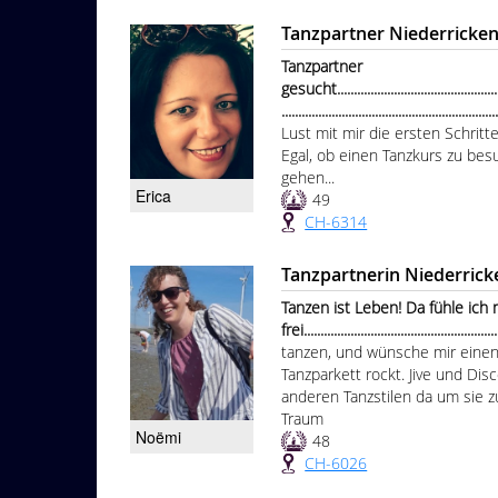
Tanzpartner Niederricke
Tanzpartner
gesucht.....................................................
................................................................
Lust mit mir die ersten Schri
Egal, ob einen Tanzkurs zu bes
gehen...
Erica
49
CH-6314
Tanzpartnerin Niederric
Tanzen ist Leben! Da fühle ich
frei..........................................................
tanzen, und wünsche mir einen
Tanzparkett rockt. Jive und Dis
anderen Tanzstilen da um sie zu
Traum
Noëmi
48
CH-6026