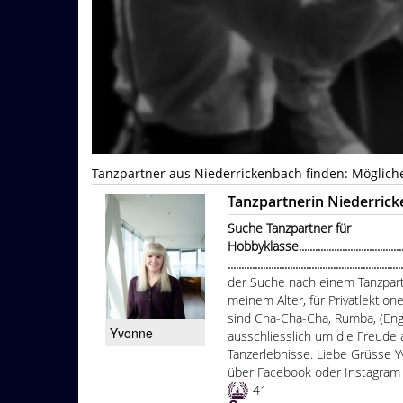
Tanzpartner aus Niederrickenbach finden: Möglich
Tanzpartnerin Niederric
Suche Tanzpartner für
Hobbyklasse...............................................
................................................................
der Suche nach einem Tanzpartn
meinem Alter, für Privatlektio
sind Cha-Cha-Cha, Rumba, (Engl
Yvonne
ausschliesslich um die Freud
Tanzerlebnisse. Liebe Grüsse 
über Facebook oder Instagram
41