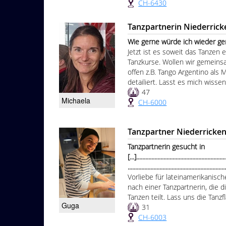
CH-6430
Tanzpartnerin Niederric
Wie gerne würde ich wieder gemei
Jetzt ist es soweit das Tanzen 
Tanzkurse. Wollen wir gemeinsam
offen z.B. Tango Argentino als
detailiert. Lasst es mich wissen
47
Michaela
CH-6000
Tanzpartner Niederricke
Tanzpartnerin gesucht in
[...]...........................................................
...............................................................
Vorliebe für lateinamerikanisc
nach einer Tanzpartnerin, die d
Tanzen teilt. Lass uns die Tanz
Guga
31
CH-6003