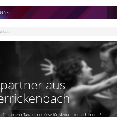
zen
kenbach
partner aus
errickenbach
ht? In unserer Tanzpartnerbörse für Niederrickenbach finden Sie