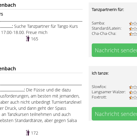
kenbach
Tanzpartnerin für:
rs
.....................................................................................
Samba:
...............:
Suche Tanzpartner für Tango Kurs
Standard/Latein:
ag 17.00-18.00. Freue mich
Cha-Cha-Cha:
165
Nachricht sende
kenbach
Ich tanze:
....................................................................................
Slowfox:
............................:
Die Füsse und die dazu
Langsamer Walzer:
usforderungen, am besten mit jemanden,
Foxtrott:
, aber auch nicht unbedingt Turniertanzlevel
ter Druck, und dann geht der Spass
Nachricht sende
n an Tanzkursen teilnehmen und auch
ebsten Standardtänze, aber gegen Salsa
172