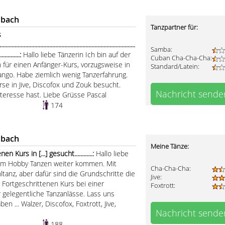
nbach
Tanzpartner für:
s
.....................................................................................
Samba:
...............:
Hallo liebe Tänzerin Ich bin auf der
Cuban Cha-Cha-Cha:
 für einen Anfänger-Kurs, vorzugsweise in
Standard/Latein:
ango. Habe ziemlich wenig Tanzerfahrung.
urse in Jive, Discofox und Zouk besucht.
Nachricht sende
teresse hast. Liebe Grüsse Pascal
174
nbach
Meine Tänze:
 Kurs in [...] gesucht............:
Hallo liebe
em Hobby Tanzen weiter kommen. Mit
Cha-Cha-Cha:
tanz, aber dafür sind die Grundschritte die
Jive:
 Fortgeschrittenen Kurs bei einer
Foxtrott:
r gelegentliche Tanzanlässe. Lass uns
... Walzer, Discofox, Foxtrott, Jive,
Nachricht sende
188