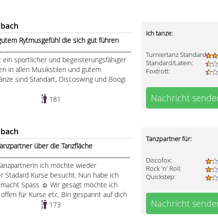
nbach
Ich tanze:
 gutem Rytmusgefühl die sich gut führen
........................................................................................
Turniertanz Standard:
 ein sportlicher und begeisterungsfähiger
Standard/Latein:
sen in allen Musikstilen und gutem
Foxtrott:
änze sind Standart, Discoswing und Boogi
Nachricht sende
181
nbach
Tanzpartner für:
anzpartner über die Tanzfläche
.....................................................................................
Discofox:
Tanzpartnerin ich möchte wieder
Rock 'n' Roll:
er Stadard Kurse besucht. Nun habe ich
Quickstep:
s macht Spass ☺ Wir gesagt möchte ich
offen für Kurse etc. Bin gespannt auf dich
Nachricht sende
173