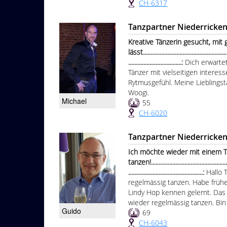
CH-6317
Tanzpartner Niederricke
Kreative Tänzerin gesucht, mit
lässt.........................................................
...................................:
Dich erwartet
Tänzer mit vielseitigen interes
Rytmusgefühl. Meine Lieblingst
Woogi.
Michael
55
CH-6020
Tanzpartner Niederricke
Ich möchte wieder mit einem T
tanzen!......................................................
.................................................:
Hallo 
regelmässig tanzen. Habe früh
Lindy Hop kennen gelernt. Da
wieder regelmässig tanzen. Bin 
Guido
69
CH-6043