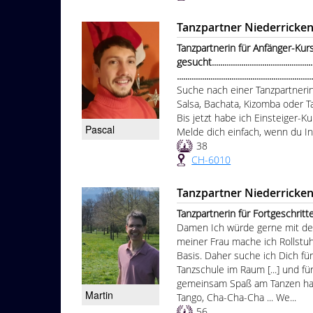
Tanzpartner Niederricke
Tanzpartnerin für Anfänger-Kur
gesucht.....................................................
...............................................................
Suche nach einer Tanzpartnerin
Salsa, Bachata, Kizomba oder T
Bis jetzt habe ich Einsteiger-K
Pascal
Melde dich einfach, wenn du In
38
CH-6010
Tanzpartner Niederricke
Tanzpartnerin für Fortgeschrittenen
Damen Ich würde gerne mit d
meiner Frau mache ich Rollstuhl
Basis. Daher suche ich Dich für
Tanzschule im Raum [...] und fü
gemeinsam Spaß am Tanzen haben 
Martin
Tango, Cha-Cha-Cha ... We...
56