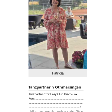
Patricia
Tanzpartnerin Othmarsingen
Tanzpartner für Easy Club Disco-Fox
Kurs.................................................................
.........................................................................
.....................................................................:
Hallo zusammen Ich wohne in der Nähe