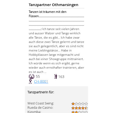
Tanzpartner Othmarsingen
Tanzen ist träumen mit den
Füssen............................................................
.........................................................................
.........................................................................
................:
Ich tanze seit vielen Jahren
und ausser Walzer und Tango wirklich
alle Tänze, die es gibt... Ich habe zwar
auch diese zwei Tänze gelernt und tanze
sie auch gelegentlich, aber es sind nicht
meine Lieblingstänze... Habe in
Hobbyklassen lange mitgemacht und
auch bei einer Showgruppe mittrainiert.
Ich würde wenn es sich ergibt, gerne
wieder auch ernsthafter trainieren, aber
es ist auch ...
55
163
CH-8001
Tanzpartnerin für:
West Coast Swing:
Rueda de Casino:
Kizomba: