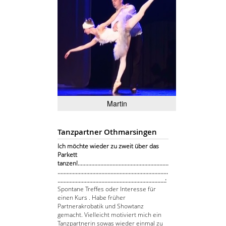
Martin
Tanzpartner Othmarsingen
Ich möchte wieder zu zweit über das
Parkett
tanzen!............................................................
.........................................................................
.......................................................................:
Spontane Treffes oder Interesse für
einen Kurs . Habe früher
Partnerakrobatik und Showtanz
gemacht. Vielleicht motiviert mich ein
Tanzpartnerin sowas wieder einmal zu