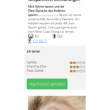
Mich führen lassen und die
(Tanz-)Sprache des Anderen
spüren...........................:
Tanzen ist meine
Leidenschaft, besonders Paartanz. Am
liebsten würden ich jedes WE zum
Tanzen gehen. Und supergerne auch
noch West Coast Swing o.ä. lernen.
63
162
CH-5617
Ich tanze:
Samba:
Cha-Cha-Cha:
Paso Doble:
Nachricht senden