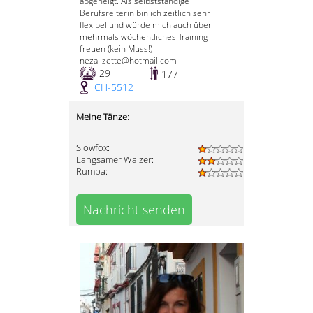
abgeneigt. Als selbstständige
Berufsreiterin bin ich zeitlich sehr
flexibel und würde mich auch über
mehrmals wöchentliches Training
freuen (kein Muss!)
nezalizette@hotmail.com
29
177
CH-5512
Meine Tänze:
Slowfox:
Langsamer Walzer:
Rumba:
Nachricht senden