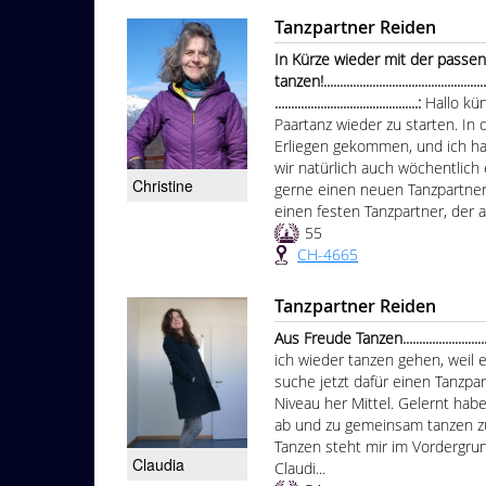
Tanzpartner Reiden
In Kürze wieder mit der passen
tanzen!......................................................
............................................:
Hallo kü
Paartanz wieder zu starten. In 
Erliegen gekommen, und ich h
wir natürlich auch wöchentlich
Christine
gerne einen neuen Tanzpartner f
einen festen Tanzpartner, der a
55
CH-4665
Tanzpartner Reiden
Aus Freude Tanzen..........................
ich wieder tanzen gehen, weil e
suche jetzt dafür einen Tanzpar
Niveau her Mittel. Gelernt habe
ab und zu gemeinsam tanzen z
Tanzen steht mir im Vordergru
Claudia
Claudi...