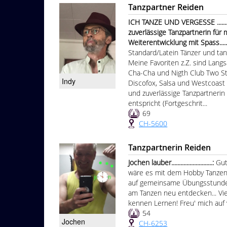
Tanzpartner Reiden
ICH TANZE UND VERGESSE ......
zuverlässige Tanzpartnerin für
Weiterentwicklung mit Spass...............
Standard/Latein Tänzer und tanz
Meine Favoriten z.Z. sind Lang
Cha-Cha und Nigth Club Two St
Indy
Discofox, Salsa und Westcoast
und zuverlässige Tanzpartneri
entspricht (Fortgeschrit...
69
CH-5600
Tanzpartnerin Reiden
Jochen lauber...........................:
Gut
wäre es mit dem Hobby Tanzen 
auf gemeinsame Übungsstunden
am Tanzen neu entdecken... Viel
kennen Lernen! Freu' mich auf 
54
Jochen
CH-6253