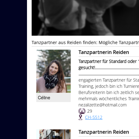
Tanzpartner aus Reiden finden: Mögliche Tanzpart
Tanzpartnerin Reiden
Tanzpartner für Standard oder
gesucht!....................................................
...............................................................
engagierten Tanzpartner für S
Training, jedoch bin ich Turnier
Berufsreiterin bin ich zeitlich
Céline
mehrmals wöchentliches Trainin
nezalizette@hotmail.com
29
CH-5512
Tanzpartnerin Reiden