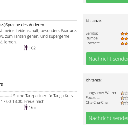
Ich tanze:
anz-)Sprache des Anderen
st meine Leidenschaft, besonders Paartanz.
Samba:
 WE zum Tanzen gehen. Und supergerne
Rumba:
. lernen.
Foxtrott:
162
Nachricht sende
Ich tanze:
rs
.....................................................................................
Langsamer Walzer:
...............:
Suche Tanzpartner für Tango Kurs
Foxtrott:
ag 17.00-18.00. Freue mich
Cha-Cha-Cha:
165
Nachricht sende