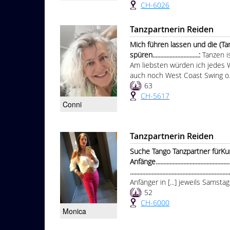
CH-6026
Tanzpartnerin Reiden
Mich führen lassen und die (T
spüren..............................:
Tanzen i
Am liebsten würden ich jedes
auch noch West Coast Swing o.ä
63
CH-5617
Conni
Tanzpartnerin Reiden
Suche Tango Tanzpartner fürKu
Anfänge.....................................................
...............................................................
Anfänger in [...] jeweils Samst
52
CH-6000
Monica