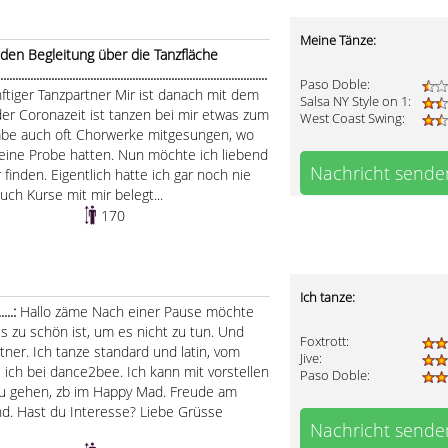
Meine Tänze:
den Begleitung über die Tanzfläche
.....................................................................................
Paso Doble:
nftiger Tanzpartner Mir ist danach mit dem
Salsa NY Style on 1:
der Coronazeit ist tanzen bei mir etwas zum
West Coast Swing:
abe auch oft Chorwerke mitgesungen, wo
 eine Probe hatten. Nun möchte ich liebend
Nachricht sende
inden. Eigentlich hatte ich gar noch nie
uch Kurse mit mir belegt...
170
Ich tanze:
....:
Hallo zäme Nach einer Pause möchte
s zu schön ist, um es nicht zu tun. Und
Foxtrott:
tner. Ich tanze standard und latin, vom
Jive:
 ich bei dance2bee. Ich kann mit vorstellen
Paso Doble:
u gehen, zb im Happy Mad. Freude am
nd. Hast du Interesse? Liebe Grüsse
Nachricht sende