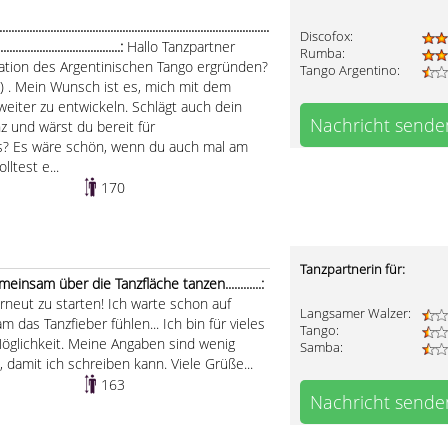
..................................................................................
Discofox:
.........................................:
Hallo Tanzpartner
Rumba:
nation des Argentinischen Tango ergründen?
Tango Argentino:
re) . Mein Wunsch ist es, mich mit dem
weiter zu entwickeln. Schlägt auch dein
Nachricht sende
z und wärst du bereit für
? Es wäre schön, wenn du auch mal am
ltest e...
170
Tanzpartnerin für:
nsam über die Tanzfläche tanzen............:
erneut zu starten! Ich warte schon auf
Langsamer Walzer:
 das Tanzfieber fühlen... Ich bin für vieles
Tango:
 Möglichkeit. Meine Angaben sind wenig
Samba:
, damit ich schreiben kann. Viele Grüße...
163
Nachricht sende