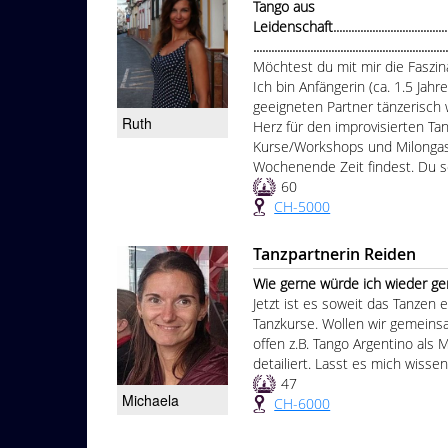
Tango aus
Leidenschaft..............................................
................................................................
Möchtest du mit mir die Faszi
Ich bin Anfängerin (ca. 1.5 Jah
geeigneten Partner tänzerisch 
Ruth
Herz für den improvisierten Tan
Kurse/Workshops und Milongas
Wochenende Zeit findest. Du sol
60
CH-5000
Tanzpartnerin Reiden
Wie gerne würde ich wieder gemei
Jetzt ist es soweit das Tanzen 
Tanzkurse. Wollen wir gemeinsam
offen z.B. Tango Argentino als
detailiert. Lasst es mich wissen
47
Michaela
CH-6000