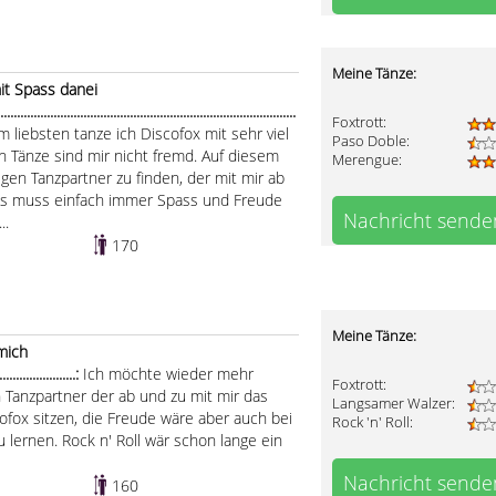
Meine Tänze:
it Spass danei
........................................................................................
Foxtrott:
m liebsten tanze ich Discofox mit sehr viel
Paso Doble:
 Tänze sind mir nicht fremd. Auf diesem
Merengue:
gen Tanzpartner zu finden, der mit mir ab
 Es muss einfach immer Spass und Freude
Nachricht sende
..
170
Meine Tänze:
 mich
.......................:
Ich möchte wieder mehr
Foxtrott:
 Tanzpartner der ab und zu mit mir das
Langsamer Walzer:
cofox sitzen, die Freude wäre aber auch bei
Rock 'n' Roll:
 lernen. Rock n' Roll wär schon lange ein
Nachricht sende
160