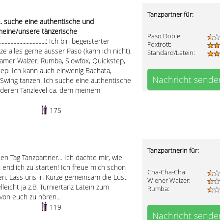
Tanzpartner für:
.. suche eine authentische und
 meine/unsere tänzerische
Paso Doble:
.....................:
Ich bin begeisterter
Foxtrott:
e alles gerne ausser Paso (kann ich nicht).
Standard/Latein:
samer Walzer, Rumba, Slowfox, Quickstep,
ep. Ich kann auch einwenig Bachata,
Nachricht sende
 Swing tanzen. Ich suche eine authentische
n deren Tanzlevel ca. dem meinem
175
Tanzpartnerin für:
en Tag Tanzpartner... Ich dachte mir, wie
endlich zu starten! Ich freue mich schon
Cha-Cha-Cha:
. Lass uns in Kürze gemeinsam die Lust
Wiener Walzer:
leicht ja z.B. Turniertanz Latein zum
Rumba:
von euch zu hören...
119
Nachricht sende