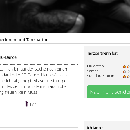
nerinnen und Tanzpartner...
Tanzpartnerin für:
 10-Dance
.....................................................................................
Quickstep:
........:
Ich bin auf der Suche nach einem
Samba:
tandard oder 10-Dance. Hauptsächlich
Standard/Latein:
en nicht abgeneigt. Als selbstständige
 sehr flexibel und würde mich auch über
Nachricht sende
g freuen (kein Muss!)
177
Ich tanze: