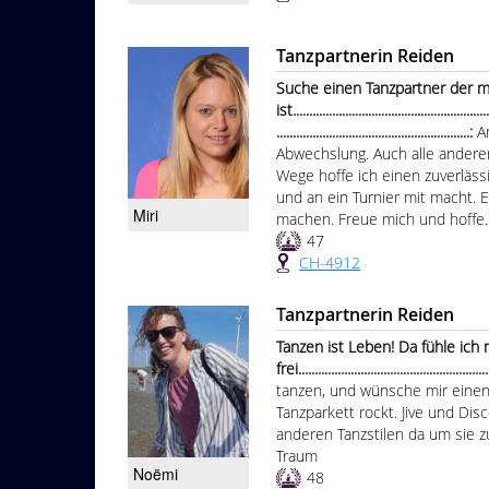
Tanzpartnerin Reiden
Suche einen Tanzpartner der m
ist.............................................................
...........................................................:
A
Abwechslung. Auch alle anderen
Wege hoffe ich einen zuverlässi
und an ein Turnier mit macht.
Miri
machen. Freue mich und hoffe..
47
CH-4912
Tanzpartnerin Reiden
Tanzen ist Leben! Da fühle ich
frei..........................................................
tanzen, und wünsche mir einen
Tanzparkett rockt. Jive und Dis
anderen Tanzstilen da um sie zu
Traum
Noëmi
48