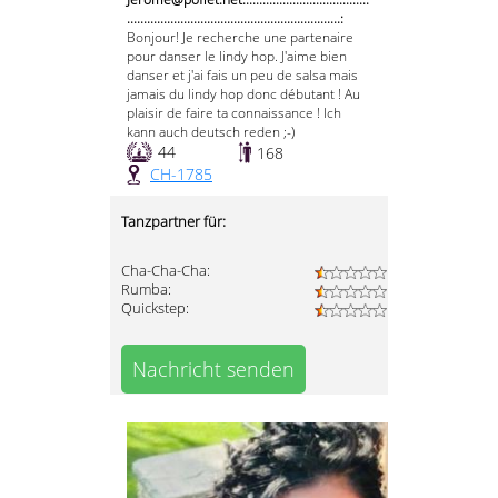
................................................................:
Bonjour! Je recherche une partenaire
pour danser le lindy hop. J'aime bien
danser et j'ai fais un peu de salsa mais
jamais du lindy hop donc débutant ! Au
plaisir de faire ta connaissance ! Ich
kann auch deutsch reden ;-)
44
168
CH-1785
Tanzpartner für:
Cha-Cha-Cha:
Rumba:
Quickstep:
Nachricht senden