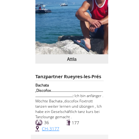
Attila
Tanzpartner Rueyres-les-Prés
Bachata
,Discofox........................................................
........................................:
Ich bin anfänger .
Möchte Bachata ,discofox Foxtrott
tanzen weiter lernen und übüngen , Ich
habe ein Geselschäftlich tanz kurs bei
Tanzlounge gemacht .
36
177
CH-3177