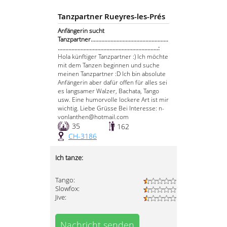
Tanzpartner Rueyres-les-Prés
Anfängerin sucht
Tanzpartner...................................................
..................................................................:
Hola künftiger Tanzpartner :) Ich möchte
mit dem Tanzen beginnen und suche
meinen Tanzpartner :D Ich bin absolute
Anfängerin aber dafür offen für alles sei
es langsamer Walzer, Bachata, Tango
usw. Eine humorvolle lockere Art ist mir
wichtig. Liebe Grüsse Bei Interesse: n-
vonlanthen@hotmail.com
35
162
CH-3186
Ich tanze:
Tango:
Slowfox:
Jive:
Nachricht senden