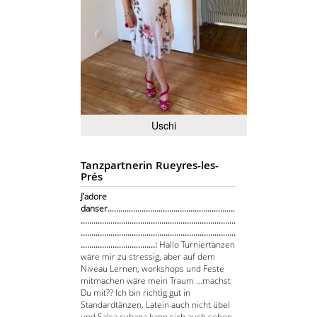
Uschi
Tanzpartnerin Rueyres-les-
Prés
J'adore
danser............................................................
.........................................................................
.........................................................................
...................................:
Hallo Turniertanzen
wäre mir zu stressig, aber auf dem
Niveau Lernen, workshops und Feste
mitmachen wäre mein Traum ...machst
Du mit?? Ich bin richtig gut in
Standardtänzen, Latein auch nicht übel
und Salsa cubana kann sich auch sehen