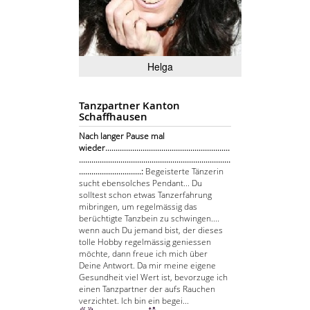
Helga
Tanzpartner Kanton
Schaffhausen
Nach langer Pause mal
wieder............................................................
.........................................................................
..............................:
Begeisterte Tänzerin
sucht ebensolches Pendant... Du
solltest schon etwas Tanzerfahrung
mibringen, um regelmässig das
berüchtigte Tanzbein zu schwingen....
wenn auch Du jemand bist, der dieses
tolle Hobby regelmässig geniessen
möchte, dann freue ich mich über
Deine Antwort. Da mir meine eigene
Gesundheit viel Wert ist, bevorzuge ich
einen Tanzpartner der aufs Rauchen
verzichtet. Ich bin ein begei...