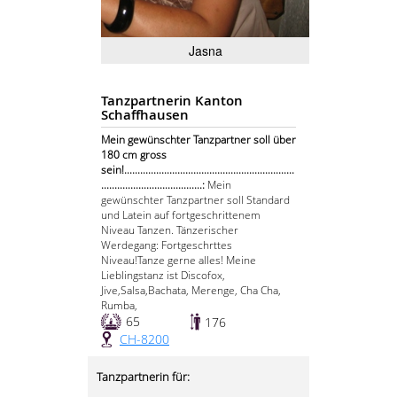
Jasna
Tanzpartnerin Kanton
Schaffhausen
Mein gewünschter Tanzpartner soll über
180 cm gross
sein!................................................................
......................................:
Mein
gewünschter Tanzpartner soll Standard
und Latein auf fortgeschrittenem
Niveau Tanzen. Tänzerischer
Werdegang: Fortgeschrttes
Niveau!Tanze gerne alles! Meine
Lieblingstanz ist Discofox,
Jive,Salsa,Bachata, Merenge, Cha Cha,
Rumba,
65
176
CH-8200
Tanzpartnerin für: