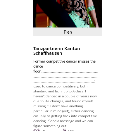
Pien
Tanzpartnerin Kanton
Schaffhausen
Former competitive dancer misses the
dance
floor.................................................................
.........................................................................
.....................................................................:
I
used to dance competitively, both
standard and latin, up to A class. I
haven't danced in a couple of years now
due to life changes, and found myself
missing it! I don't have anything
particular in mind (yet), either dancing
casually or getting back into competitive
dancing.. Send a message and we can
figure something out!