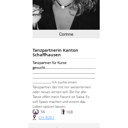
Corinne
Tanzpartnerin Kanton
Schaffhausen
Tanzpartner für Kurse
gesucht...........................................................
.........................................................................
.........................................................................
.....................:
Ich suche einen
Tanzpartner der mit mir weiterlernen
oder neues lernen will. Bin für alle
Tänze offen mein Favorit ist Salsa. Es
soll Spass machen und einem das
Leben spüren lassen.
56
168
CH-8261