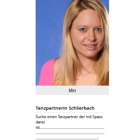
Miri
Tanzpartnerin Schlierbach
Suche einen Tanzpartner der mit Spass
danei
ist.....................................................................
.........................................................................
..................................................................: