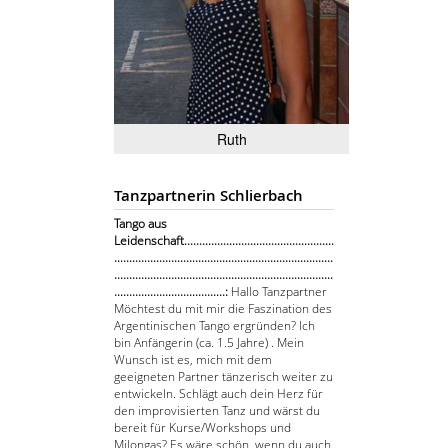
Ruth
Tanzpartnerin Schlierbach
Tango aus
Leidenschaft..................................................
.........................................................................
.........................................................................
.....................................:
Hallo Tanzpartner
Möchtest du mit mir die Faszination des
Argentinischen Tango ergründen? Ich
bin Anfängerin (ca. 1.5 Jahre) . Mein
Wunsch ist es, mich mit dem
geeigneten Partner tänzerisch weiter zu
entwickeln. Schlägt auch dein Herz für
den improvisierten Tanz und wärst du
bereit für Kurse/Workshops und
Milongas? Es wäre schön, wenn du auch