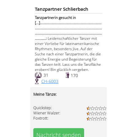
Tanzpartner Schlierbach
Tanzpartnerin gesucht in
[...]...................................................................
.........................................................................
.........................................................................
............:
Leidenschaftlicher Tänzer mit
einer Vorliebe für lateinamerikanische
Rhythmen, besonders Jive. Auf der
Suche nach einer Tanzpartnerin, die die
gleiche Energie und Begeisterung für
das Tanzen teilt. Lass uns die Tanzfläche
erobern! Bin glücklich vergeben.
31
170
CH-6003
Meine Tänze:
Quickstep:
Wiener Walzer:
Foxtrott:
Nachricht senden