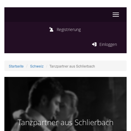
Toggle
navigati
Registrierung
Einloggen
Startseite
Schweiz
Tanzpartner aus Schlierbach
Tanzpartner aus Schlierbach