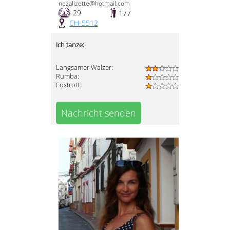
nezalizette@hotmail.com
29
177
CH-5512
Ich tanze:
Langsamer Walzer:
Rumba:
Foxtrott:
Nachricht senden