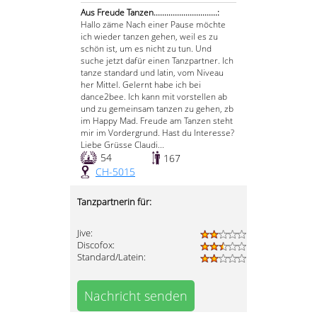
Aus Freude Tanzen..............................:
Hallo zäme Nach einer Pause möchte
ich wieder tanzen gehen, weil es zu
schön ist, um es nicht zu tun. Und
suche jetzt dafür einen Tanzpartner. Ich
tanze standard und latin, vom Niveau
her Mittel. Gelernt habe ich bei
dance2bee. Ich kann mit vorstellen ab
und zu gemeinsam tanzen zu gehen, zb
im Happy Mad. Freude am Tanzen steht
mir im Vordergrund. Hast du Interesse?
Liebe Grüsse Claudi...
54
167
CH-5015
Tanzpartnerin für:
Jive:
Discofox:
Standard/Latein:
Nachricht senden