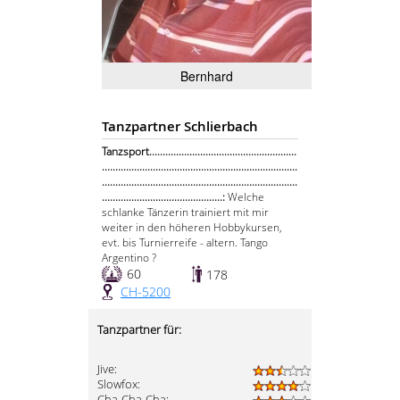
Bernhard
Tanzpartner Schlierbach
Tanzsport.......................................................
.........................................................................
.........................................................................
.............................................:
Welche
schlanke Tänzerin trainiert mit mir
weiter in den höheren Hobbykursen,
evt. bis Turnierreife - altern. Tango
Argentino ?
60
178
CH-5200
Tanzpartner für:
Jive:
Slowfox:
Cha-Cha-Cha: