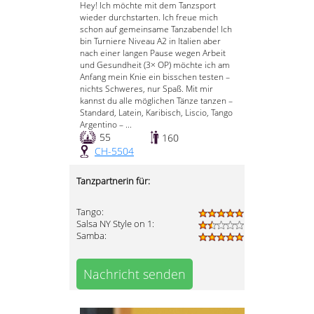
Hey! Ich möchte mit dem Tanzsport
wieder durchstarten. Ich freue mich
schon auf gemeinsame Tanzabende! Ich
bin Turniere Niveau A2 in Italien aber
nach einer langen Pause wegen Arbeit
und Gesundheit (3× OP) möchte ich am
Anfang mein Knie ein bisschen testen –
nichts Schweres, nur Spaß. Mit mir
kannst du alle möglichen Tänze tanzen –
Standard, Latein, Karibisch, Liscio, Tango
Argentino – ...
55
160
CH-5504
Tanzpartnerin für:
Tango:
Salsa NY Style on 1:
Samba:
Nachricht senden