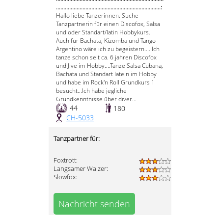
.......................................................................:
Hallo liebe Tänzerinnen. Suche
Tanzpartnerin für einen Discofox, Salsa
und oder Standart/latin Hobbykurs.
Auch für Bachata, Kizomba und Tango
Argentino wäre ich zu begeistern.... Ich
tanze schon seit ca. 6 jahren Discofox
und Jive im Hobby....Tanze Salsa Cubana,
Bachata und Standart latein im Hobby
und habe im Rock'n Roll Grundkurs 1
besucht...Ich habe jegliche
Grundkenntnisse über diver...
44
180
CH-5033
Tanzpartner für:
Foxtrott:
Langsamer Walzer:
Slowfox:
Nachricht senden