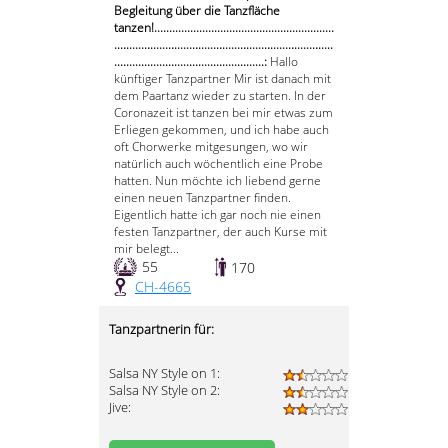
Begleitung über die Tanzfläche
tanzen!............................................................
.........................................................................
..................................................:
Hallo
künftiger Tanzpartner Mir ist danach mit
dem Paartanz wieder zu starten. In der
Coronazeit ist tanzen bei mir etwas zum
Erliegen gekommen, und ich habe auch
oft Chorwerke mitgesungen, wo wir
natürlich auch wöchentlich eine Probe
hatten. Nun möchte ich liebend gerne
einen neuen Tanzpartner finden.
Eigentlich hatte ich gar noch nie einen
festen Tanzpartner, der auch Kurse mit
mir belegt...
55
170
CH-4665
Tanzpartnerin für:
Salsa NY Style on 1:
Salsa NY Style on 2:
Jive: