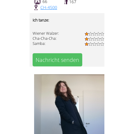
66
167
CH-4500
Ich tanze:
Wiener Walzer:
Cha-Cha-Cha:
Samba:
Nachricht senden