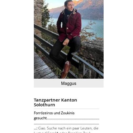
Maggus
Tanzpartner Kanton
Solothurn
Forrózeiros und Zoukinis
gesucht...........................................................
.........................................................................
...:
Ciao. Suche nach ein paar Leuten, die