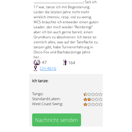
........................................................:
Seit ich
17 war, tanze ich mit Begeisterung.
Leider die letzten Jahre nicht mehr
wirklich intensiv, resp. viel zu wenig.
WCS bräuchte ich entweder einen guten
Leader, der mich wieder "Reinbringt"
aber ich bin auch gerne bereit, einen
Grundkurs zu absolvieren. Ich tanze so
ziemlich alles, was auf der Tanzfläche zu
tanzen gibt, habe Turniererfahrung in
Disco-Fox und Bachata (einige Jahre
her...
47
164
CH-4616
Ich tanze:
Tango:
Standard/Latein:
West Coast Swing:
Nachricht senden