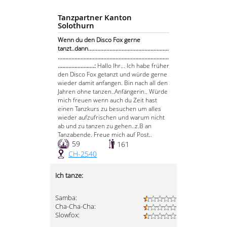
Tanzpartner Kanton
Solothurn
Wenn du den Disco Fox gerne
tanzt..dann.....................................................
.........................................................................
........................:
Hallo Ihr... Ich habe früher
den Disco Fox getanzt und würde gerne
wieder damit anfangen. Bin nach all den
Jahren ohne tanzen..Anfängerin.. Würde
mich freuen wenn auch du Zeit hast
einen Tanzkurs zu besuchen um alles
wieder aufzufrischen und warum nicht
ab und zu tanzen zu gehen..z.B an
Tanzabende. Freue mich auf Post..
59
161
CH-2540
Ich tanze:
Samba:
Cha-Cha-Cha:
Slowfox: