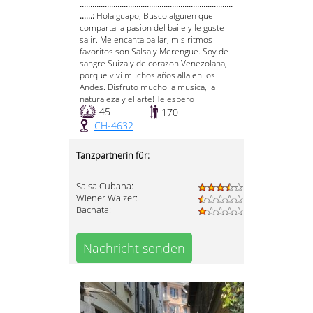
.........................................................................
......:
Hola guapo, Busco alguien que
comparta la pasion del baile y le guste
salir. Me encanta bailar; mis ritmos
favoritos son Salsa y Merengue. Soy de
sangre Suiza y de corazon Venezolana,
porque vivi muchos años alla en los
Andes. Disfruto mucho la musica, la
naturaleza y el arte! Te espero
45
170
CH-4632
Tanzpartnerin für:
Salsa Cubana:
Wiener Walzer:
Bachata:
Nachricht senden