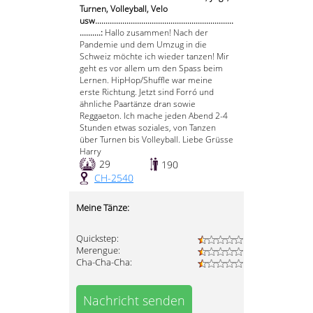
Turnen, Volleyball, Velo
usw..................................................................
..........:
Hallo zusammen! Nach der
Pandemie und dem Umzug in die
Schweiz möchte ich wieder tanzen! Mir
geht es vor allem um den Spass beim
Lernen. HipHop/Shuffle war meine
erste Richtung. Jetzt sind Forró und
ähnliche Paartänze dran sowie
Reggaeton. Ich mache jeden Abend 2-4
Stunden etwas soziales, von Tanzen
über Turnen bis Volleyball. Liebe Grüsse
Harry
29
190
CH-2540
Meine Tänze:
Quickstep:
Merengue:
Cha-Cha-Cha:
Nachricht senden