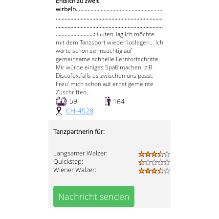
Endlich zu zweit
wirbeln...........................................................
.........................................................................
.........................................................................
..........................:
Guten Tag Ich möchte
mit dem Tanzsport wieder loslegen... Ich
warte schon sehnsüchtig auf
gemeinsame schnelle Lernfortschritte.
Mir würde einiges Spaß machen: z.B.
Discofox,falls es zwischen uns passt.
Freu' mich schon auf ernst gemeinte
Zuschriften...
59
164
CH-4528
Tanzpartnerin für:
Langsamer Walzer:
Quickstep:
Wiener Walzer:
Nachricht senden