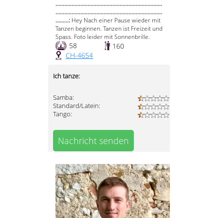
.........................................................................
.........................................................................
.........:
Hey Nach einer Pause wieder mit
Tanzen beginnen. Tanzen ist Freizeit und
Spass. Foto leider mit Sonnenbrille.
58
160
CH-4654
Ich tanze:
Samba:
Standard/Latein:
Tango:
Nachricht senden