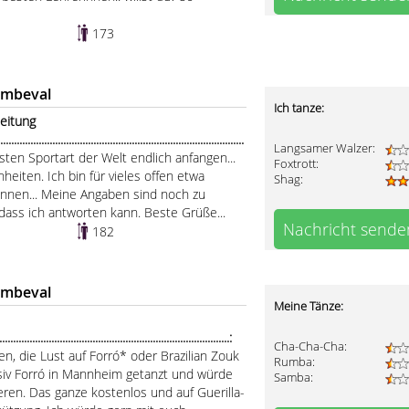
173
ombeval
Ich tanze:
leitung
.....................................................................................
Langsamer Walzer:
sten Sportart der Welt endlich anfangen...
Foxtrott:
heiten. Ich bin für vieles offen etwa
Shag:
ennen... Meine Angaben sind noch zu
 dass ich antworten kann. Beste Grüße...
Nachricht sende
182
ombeval
Meine Tänze:
...............................................................................:
Cha-Cha-Cha:
n, die Lust auf Forró* oder Brazilian Zouk
Rumba:
nsiv Forró in Mannheim getanzt und würde
Samba:
eren. Das ganze kostenlos und auf Guerilla-