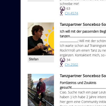
schreibe mir!
63
CH-4574
Tanzpartner Sonceboz-S
Ich will mit der passenden Beg
tanzen.......................................................
.........................:
Will mit der schön
Ich warte schon auf Trainingsein
Rock'n'roll um einen Tanz zu n
ergänzen. Kontaktiert mich, so
Stefan
34
CH-2502
Tanzpartner Sonceboz-S
Forrózeiros und Zoukinis
gesucht.....................................................
Ciao. Suche nach ein paar Leute
haben :) Ich habe 2 Jahre inte
hier gern eine Community initii