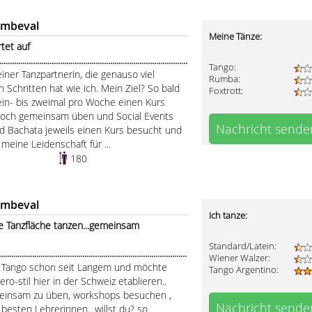
ombeval
Meine Tänze:
tet auf
........................................................................................
Tango:
iner Tanzpartnerin, die genauso viel
Rumba:
chritten hat wie ich. Mein Ziel? So bald
Foxtrott:
ein- bis zweimal pro Woche einen Kurs
och gemeinsam üben und Social Events
Nachricht sende
nd Bachata jeweils einen Kurs besucht und
eine Leidenschaft für ...
180
ombeval
Ich tanze:
Tanzfläche tanzen...gemeinsam
Standard/Latein:
..................................................................................
Wiener Walzer:
n Tango schon seit Langem und möchte
Tango Argentino:
o-stil hier in der Schweiz etablieren..
einsam zu üben, workshops besuchen ,
Nachricht sende
esten Lehrerinnen.. willst du? so