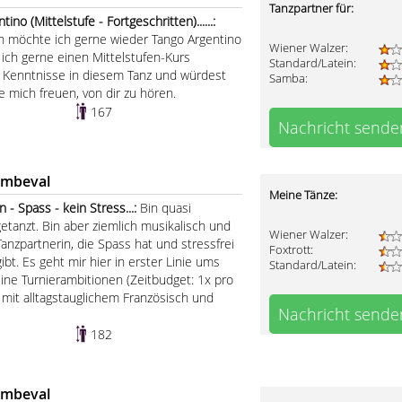
Tanzpartner für:
no (Mittelstufe - Fortgeschritten)......:
h möchte ich gerne wieder Tango Argentino
Wiener Walzer:
 ich gerne einen Mittelstufen-Kurs
Standard/Latein:
 Kenntnisse in diesem Tanz und würdest
Samba:
 mich freuen, von dir zu hören.
167
Nachricht sende
ombeval
Meine Tänze:
- Spass - kein Stress...:
Bin quasi
etanzt. Bin aber ziemlich musikalisch und
Wiener Walzer:
anzpartnerin, die Spass hat und stressfrei
Foxtrott:
ibt. Es geht mir hier in erster Linie ums
Standard/Latein:
ine Turnierambitionen (Zeitbudget: 1x pro
mit alltagstauglichem Französisch und
Nachricht sende
182
ombeval