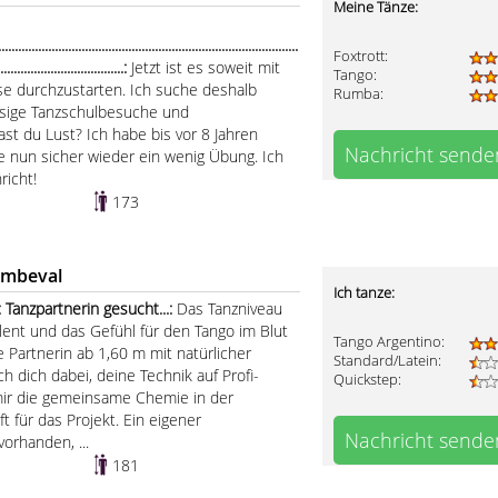
Meine Tänze:
.....................................................................................
Foxtrott:
......................................:
Jetzt ist es soweit mit
Tango:
e durchzustarten. Ich suche deshalb
Rumba:
ssige Tanzschulbesuche und
t du Lust? Ich habe bis vor 8 Jahren
Nachricht sende
 nun sicher wieder ein wenig Übung. Ich
richt!
173
ombeval
Ich tanze:
 Tanzpartnerin gesucht...:
Das Tanzniveau
alent und das Gefühl für den Tango im Blut
Tango Argentino:
e Partnerin ab 1,60 m mit natürlicher
Standard/Latein:
h dich dabei, deine Technik auf Profi-
Quickstep:
 mir die gemeinsame Chemie in der
für das Projekt. Ein eigener
Nachricht sende
 vorhanden, ...
181