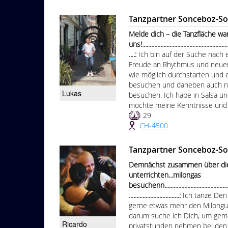
Tanzpartner Sonceboz-S
Melde dich – die Tanzfläche war
uns!..........................................................
....:
Ich bin auf der Suche nach e
Freude an Rhythmus und neuen S
wie möglich durchstarten und 
besuchen und daneben auch n
Lukas
besuchen. Ich habe in Salsa u
möchte meine Kenntnisse und m
29
CH-4500
Tanzpartner Sonceboz-S
Demnächst zusammen über die 
unterrichten...milongas
besuchenn.................................................
.................................:
Ich tanze De
gerne etwas mehr den Milonguer
darum suche ich Dich, um gem
Ricardo
privatstunden nehmen bei den b