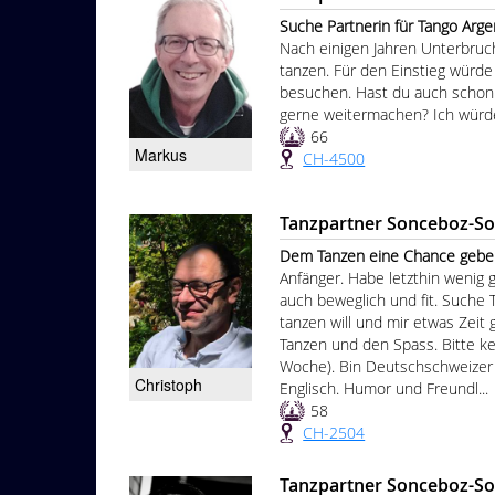
Suche Partnerin für Tango Argenti
Nach einigen Jahren Unterbruc
tanzen. Für den Einstieg würde
besuchen. Hast du auch schon
gerne weitermachen? Ich würde
66
Markus
CH-4500
Tanzpartner Sonceboz-S
Dem Tanzen eine Chance geben 
Anfänger. Habe letzthin wenig g
auch beweglich und fit. Suche T
tanzen will und mir etwas Zeit g
Tanzen und den Spass. Bitte ke
Woche). Bin Deutschschweizer 
Christoph
Englisch. Humor und Freundl...
58
CH-2504
Tanzpartner Sonceboz-S