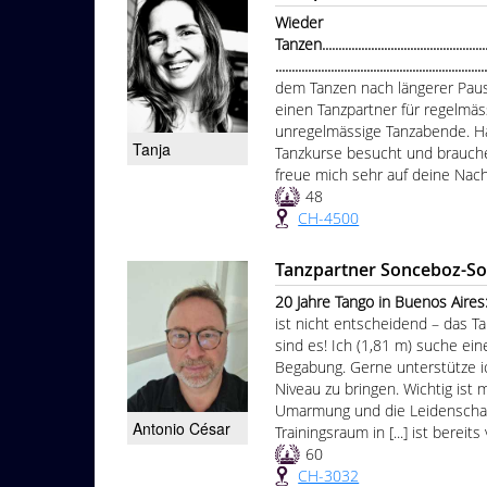
Wieder
Tanzen.......................................................
................................................................
dem Tanzen nach längerer Paus
einen Tanzpartner für regelmä
unregelmässige Tanzabende. Has
Tanja
Tanzkurse besucht und brauche
freue mich sehr auf deine Nach
48
CH-4500
Tanzpartner Sonceboz-S
20 Jahre Tango in Buenos Aires:
ist nicht entscheidend – das T
sind es! Ich (1,81 m) suche ein
Begabung. Gerne unterstütze ic
Niveau zu bringen. Wichtig ist
Umarmung und die Leidenschaft 
Antonio César
Trainingsraum in [...] ist bereits
60
CH-3032