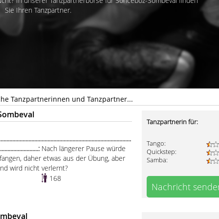
cht? In unserer Tanzpartnerbörse für Sonceboz-Sombeval finden
Sie Ihren Tanzpartner.
he Tanzpartnerinnen und Tanzpartner...
-Sombeval
Tanzpartnerin für:
.....................................................................................
Tango:
............................:
Nach längerer Pause würde
Quickstep:
nfangen, daher etwas aus der Übung, aber
Samba:
nd wird nicht verlernt?
168
Nachricht sende
ombeval