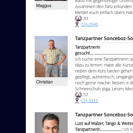
Basis mit gegenseitiger Unters
Maggus
zusammen den Tanz erkunden u
Meldet euch einfach übers Nate
33
CH-2540
Tanzpartner Sonceboz-S
Tanzpartnerin
gesucht.....................................................
Ich suche eine Tanzpartnerin u
dazu zu lernen. Habe alle Kur
neben dem Kurs tanzen gehen u
gepflegt, authentisch, umgängli
Christian
noch gerne mache: Reisen, e-Bi
Schneeschuh, Joga, Lesen, Medit
57
CH-3315
Tanzpartner Sonceboz-S
Lust auf Walzer, Tango & Weite
Tanzpartnerin........................:
Ich h