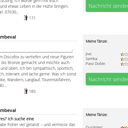
tützung. Ich würde gern mit euch
Nachricht sende
nd etwas Leben in die Hütte bringen.
l. 07630...
171
ombeval
Meine Tänze:
...............................................................................:
Jive:
m Discofox zu vertiefen und neue Figuren
Samba:
se bis Bronze gemacht und möchte auch
Paso Doble:
nd üben. Ich bin sympathisch, sportlich,
ch, tolerant und lache gerne. Was ich sonst
Nachricht sende
ke, Wandern, Langlauf, Tourenskifahren,
i...
185
ombeval
Meine Tänze:
res? Ich suche eine
abe früher viel getanzt – und vermisse das
Quickstep: