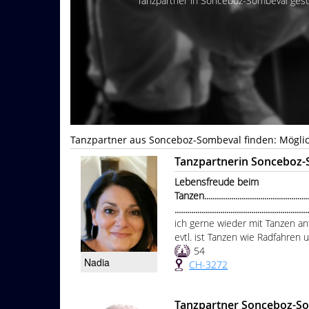
Tanzpartner in Sonceboz-Sombeval gesu
Tanzpartner aus Sonceboz-Sombeval finden: Möglic
Tanzpartnerin Sonceboz
Lebensfreude beim
Tanzen.......................................................
...............................................................
ich gerne wieder mit Tanzen a
evtl. ist Tanzen wie Radfahren u
54
Nadia
CH-3272
Tanzpartner Sonceboz-S