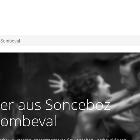
-Sombeval
er aus Sonceboz-
ombeval