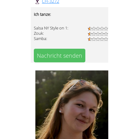
CH-3272
Ich tanze:
Salsa NY Style on 1:
Zouk:
Samba:
Nachricht senden