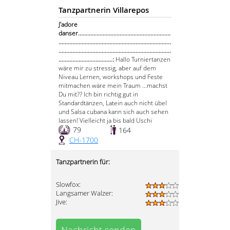
Tanzpartnerin Villarepos
J'adore
danser............................................................
.........................................................................
.........................................................................
...................................:
Hallo Turniertanzen
wäre mir zu stressig, aber auf dem
Niveau Lernen, workshops und Feste
mitmachen wäre mein Traum ...machst
Du mit?? Ich bin richtig gut in
Standardtänzen, Latein auch nicht übel
und Salsa cubana kann sich auch sehen
lassen! Vielleicht ja bis bald Uschi
79
164
CH-1700
Tanzpartnerin für:
Slowfox:
Langsamer Walzer:
Jive: