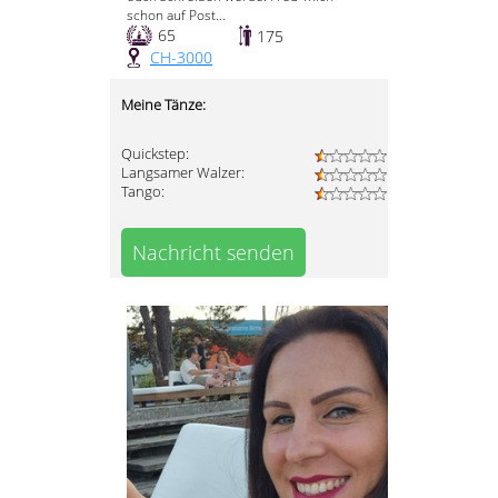
schon auf Post...
65
175
CH-3000
Meine Tänze:
Quickstep:
Langsamer Walzer:
Tango:
Nachricht senden