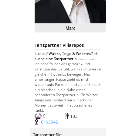
Marc
Tanzpartner Villarepos
Lust auf Walzer, Tango & Weiteres? Ich
suche eine Tanzpartnerin........................:
Ich habe früher viel getanzt – und
vermisse das Gefühl, wenn sich zwei im
gleichen Rhythmus bewegen. Nach
einer langen Pause zieht es mich
wieder aufs Parkett – und vielleicht auch
ein bisschen in die Nähe einer
besonderen Tanzpartnerin. Ob Walzer,
Tango oder einfach nur ein schöner
Moment zu zweit – Hauptsache, es
funkt.
51
183
CH-3042
Tanzpartner für: