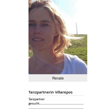
Renate
Tanzpartnerin Villarepos
Tanzpartner
gesucht...........................................................
.........................................................................
.........................................................................