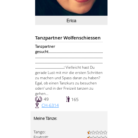
Erica
Tanzpartner Wolfenschiessen
Tanzpartner
gesucht...........................................................
.........................................................................
.........................................................................
...............................:
Vielleicht hast Du
gerade Lust mit mir die ersten Schritten
zu machen und Spass daran zu haben?
Egal, ob einen Tanzkurs zu besuchen
oder/ und in der Freizeit tanzen zu
gehen...
49
165
CH-6314
Meine Tänze:
Tango:
Foxtrott: