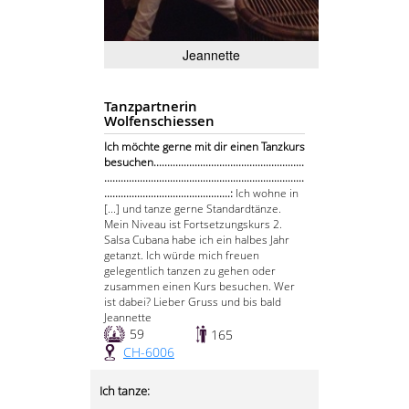
Jeannette
Tanzpartnerin
Wolfenschiessen
Ich möchte gerne mit dir einen Tanzkurs
besuchen.......................................................
.........................................................................
..............................................:
Ich wohne in
[...] und tanze gerne Standardtänze.
Mein Niveau ist Fortsetzungskurs 2.
Salsa Cubana habe ich ein halbes Jahr
getanzt. Ich würde mich freuen
gelegentlich tanzen zu gehen oder
zusammen einen Kurs besuchen. Wer
ist dabei? Lieber Gruss und bis bald
Jeannette
59
165
CH-6006
Ich tanze: