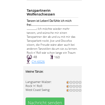
Tanzpartnerin
Wolfenschiessen
Tanzen ist Leben! Da fühle ich mich
frei...................................................................
..............:
Ich möchte wieder mehr
tanzen, und wünsche mir einen
Tanzpartner der ab und zu mit mir das
Tanzparkett rockt. Jive und Discofox
sitzen, die Freude wäre aber auch bei
anderen Tanzstilen da um sie zu lernen.
Rock n' Roll wär schon lange ein Traum
48
160
CH-6026
Meine Tänze:
Langsamer Walzer:
Rock 'n' Roll:
West Coast Swing:
Nachricht senden