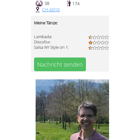
38
174
CH-6010
Meine Tänze:
Lambada:
Discofox:
Salsa NY Style on 1:
Nachricht senden