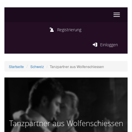
Toggle
navigati
Registrierung
Einloggen
Startseite
Schweiz
Tanzpartner aus Wolfenschiessen
Tanzpartner aus Wolfenschiessen