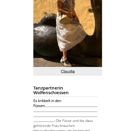
Claudia
Tanzpartnerin
Wolfenschiessen
Es kribbelt in den
Füssen............................................................
.........................................................................
.........................................................................
........................:
Die Füsse und die dazu
gehörende Frau brauchen
Herausforderungen, am besten mit