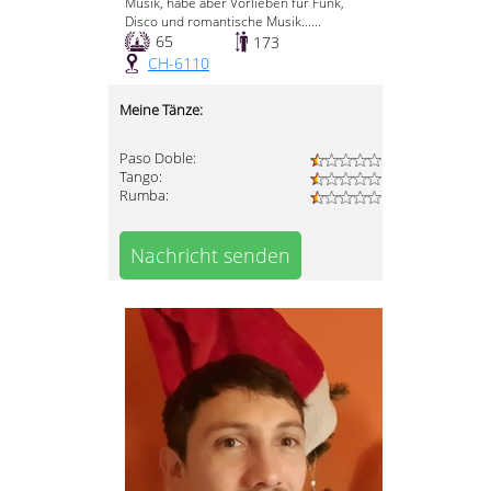
Musik, habe aber Vorlieben für Funk,
Disco und romantische Musik......
65
173
CH-6110
Meine Tänze:
Paso Doble:
Tango:
Rumba:
Nachricht senden