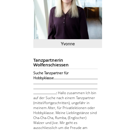
Yvonne
Tanzpartnerin
Wolfenschiessen
Suche Tanzpartner für
Hobbyklasse..................................................
.........................................................................
.........................................................................
..........................:
Hallo zusammen Ich bin
auf der Suche nach einem Tanzpartner
(mittel/fortgeschritten), ungefähr in
meinem Alter, für Privatlektionen oder
Hobbyklasse. Meine Lieblingstänze sind
Cha-Cha-Cha, Rumba, (Englischer)
Walzer und Jive. Mir geht es
ausschliesslich um die Freude am