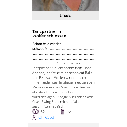
Ursula
Tanzpartnerin
Wolfenschiessen
Schon bald wieder
schwoofen.....................................................
.........................................................................
.........................................................................
.............................:
Ich suchen ein
Tanzpartner für Tanznachmittage, Tanz
Abende, Ich freue mich schon auf Bälle
und Festivals. Wollen wir demnächst
miteinander das Tanzfieber neu beleben
Mir würde einiges Spaß : zum Beispiel
allg.standart um einen Tanz
vorzuschlagen...Boogie Kurs oder West
Coast Swing Freu' mich auf alle
zuschriften mit Bild...
62
159
CH-6353