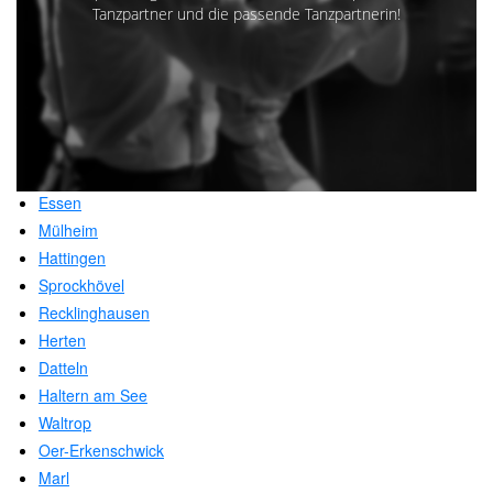
Tanzpartner und die passende Tanzpartnerin!
Essen
Mülheim
Hattingen
Sprockhövel
Recklinghausen
Herten
Datteln
Haltern am See
Waltrop
Oer-Erkenschwick
Marl