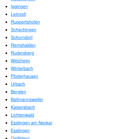
Iggingen
Leinzell
Ruppertshofen
Schechingen
Schorndorf
Remshalden
Rudersberg
Welzheim
Winterbach
Plüderhausen
Urbach
Berglen
Baltmannsweiler
Kaisersbach
Lichtenwald
Esslingen am Neckar
Esslingen
Ostfildern