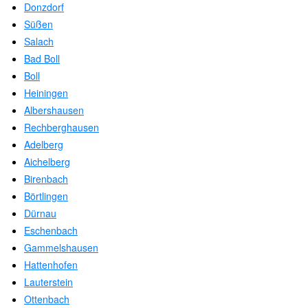
Donzdorf
Süßen
Salach
Bad Boll
Boll
Heiningen
Albershausen
Rechberghausen
Adelberg
Aichelberg
Birenbach
Börtlingen
Dürnau
Eschenbach
Gammelshausen
Hattenhofen
Lauterstein
Ottenbach