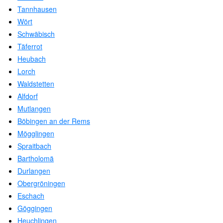
Tannhausen
Wört
Schwäbisch
Täferrot
Heubach
Lorch
Waldstetten
Alfdorf
Mutlangen
Böbingen an der Rems
Mögglingen
Spraitbach
Bartholomä
Durlangen
Obergröningen
Eschach
Göggingen
Heuchlingen