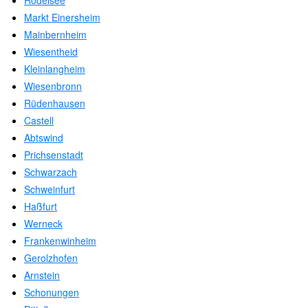
Rödelsee
Markt Einersheim
Mainbernheim
Wiesentheid
Kleinlangheim
Wiesenbronn
Rüdenhausen
Castell
Abtswind
Prichsenstadt
Schwarzach
Schweinfurt
Haßfurt
Werneck
Frankenwinheim
Gerolzhofen
Arnstein
Schonungen