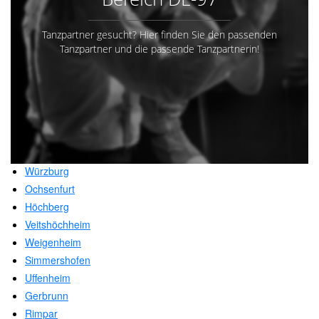
Tanzpartner gesucht? Hier finden Sie den passenden
Tanzpartner und die passende Tanzpartnerin!
Würzburg
Ochsenfurt
Höchberg
Veitshöchheim
Weigenheim
Simmershofen
Uffenheim
Gerbrunn
Rimpar