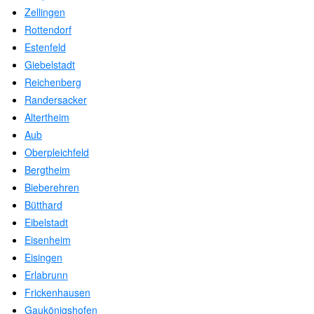
Zellingen
Rottendorf
Estenfeld
Giebelstadt
Reichenberg
Randersacker
Altertheim
Aub
Oberpleichfeld
Bergtheim
Bieberehren
Bütthard
Eibelstadt
Eisenheim
Eisingen
Erlabrunn
Frickenhausen
Gaukönigshofen