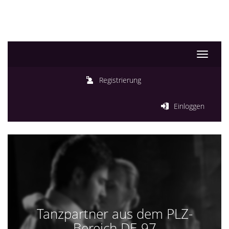
Toggle
navigati
Registrierung
Einloggen
Tanzpartner aus dem PLZ-
Bereich DE-97