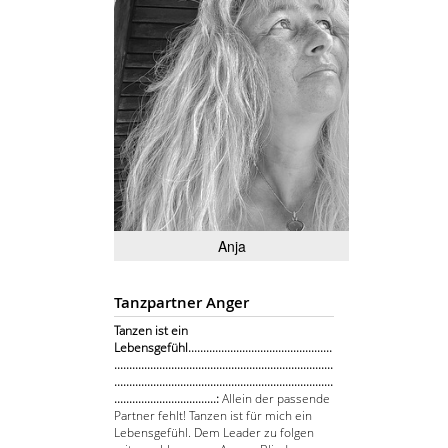
Anja
Tanzpartner Anger
Tanzen ist ein
Lebensgefühl................................................
.........................................................................
.........................................................................
..................................:
Allein der passende
Partner fehlt! Tanzen ist für mich ein
Lebensgefühl. Dem Leader zu folgen