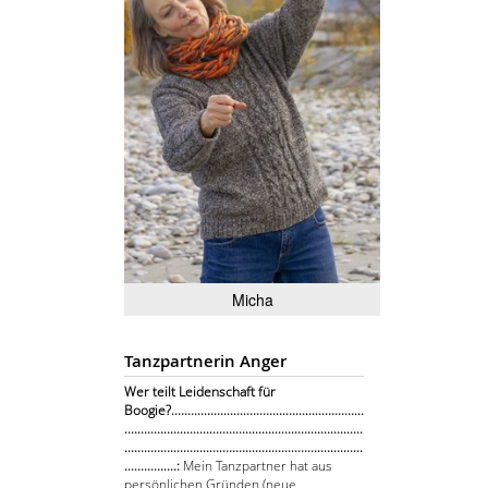
Micha
Tanzpartnerin Anger
Wer teilt Leidenschaft für
Boogie?...........................................................
.........................................................................
.........................................................................
................:
Mein Tanzpartner hat aus
persönlichen Gründen (neue