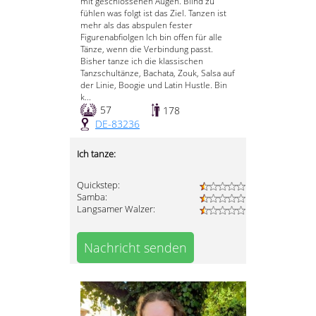
mit geschlossenen Augen. Blind zu
fühlen was folgt ist das Ziel. Tanzen ist
mehr als das abspulen fester
Figurenabfiolgen Ich bin offen für alle
Tänze, wenn die Verbindung passt.
Bisher tanze ich die klassischen
Tanzschultänze, Bachata, Zouk, Salsa auf
der Linie, Boogie und Latin Hustle. Bin
k...
57
178
DE-83236
Ich tanze:
Quickstep:
Samba:
Langsamer Walzer:
Nachricht senden