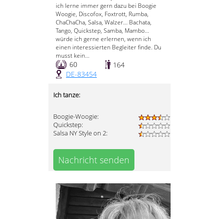
ich lerne immer gern dazu bei Boogie
Woogie, Discofox, Foxtrott, Rumba,
ChaChaCha, Salsa, Walzer... Bachata,
Tango, Quickstep, Samba, Mambo...
würde ich gerne erlernen, wenn ich
einen interessierten Begleiter finde. Du
musst kein...
60
164
DE-83454
Ich tanze:
Boogie-Woogie:
Quickstep:
Salsa NY Style on 2:
Nachricht senden