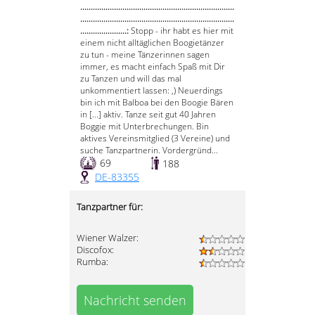
.........................................................................
.........................................................................
......................:
Stopp - ihr habt es hier mit
einem nicht alltäglichen Boogietänzer
zu tun - meine Tänzerinnen sagen
immer, es macht einfach Spaß mit Dir
zu Tanzen und will das mal
unkommentiert lassen: ,) Neuerdings
bin ich mit Balboa bei den Boogie Bären
in [...] aktiv. Tanze seit gut 40 Jahren
Boggie mit Unterbrechungen. Bin
aktives Vereinsmitglied (3 Vereine) und
suche Tanzpartnerin. Vordergründ...
69
188
DE-83355
Tanzpartner für:
Wiener Walzer:
Discofox:
Rumba:
Nachricht senden