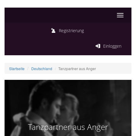
Toggle
navigati
Registrierung
Einloggen
Startseite
Deutschland
Tanzpartner aus Anger
Tanzpartner aus Anger