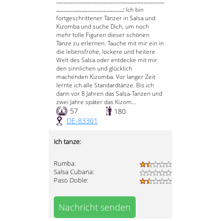
.........................................................................
.............................................:
Ich bin
fortgeschrittener Tänzer in Salsa und
Kizomba und suche Dich, um noch
mehr tolle Figuren dieser schönen
Tänze zu erlernen. Tauche mit mir ein in
die lebensfrohe, lockere und heitere
Welt des Salsa oder entdecke mit mir
den sinnlichen und glücklich
machenden Kizomba. Vor langer Zeit
lernte ich alle Standardtänze. Bis ich
dann vor 8 Jahren das Salsa-Tanzen und
zwei Jahre später das Kizom...
57
180
DE-83301
Ich tanze:
Rumba:
Salsa Cubana:
Paso Doble:
Nachricht senden