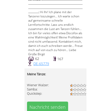
.........................................................................
.........................................................................
..............:
Hi Ihr! Ich plane mit der
Tanzerei loszulegen... Ich warte schon
auf gemeinsame schnelle
Lernfortschritte. Lass uns endlich
zusammen die Lust am Tanzen fühlen...
Ich bin für vieles offen etwa Discofox als
eine Wahlmöglichkeit! Meine Profildaten
sind nicht umfassend. Kontaktiert mich,
damit ich euch schreiben werde... Freue
mich auf von euch zu hören... Liebe
Grüße Birgit
62
167
DE-65779
Meine Tänze:
Wiener Walzer:
Samba:
Quickstep:
Nachricht senden