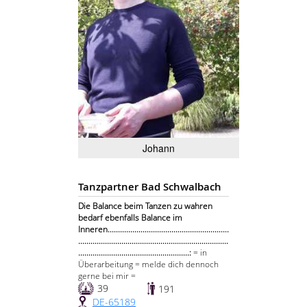
Johann
Tanzpartner Bad Schwalbach
Die Balance beim Tanzen zu wahren
bedarf ebenfalls Balance im
Inneren...........................................................
.........................................................................
......................................................:
= in
Überarbeitung = melde dich dennoch
gerne bei mir =
39
191
DE-65189