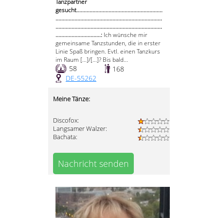
Tanzpartner
gesucht...........................................................
.........................................................................
.........................................................................
...............................:
Ich wünsche mir
gemeinsame Tanzstunden, die in erster
Linie Spaß bringen. Evtl. einen Tanzkurs
im Raum [...]/[...]? Bis bald...
58
168
DE-55262
Meine Tänze:
Discofox:
Langsamer Walzer:
Bachata:
Nachricht senden