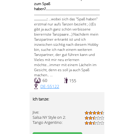
zum Spaß
haben?............................................................
.........................................................................
..............:
...wobei sich das "Spaß haben"
erstmal nur aufs Tanzen bezieht ;-) (Es
gibt ja auch ganz schön verbissene
bierernste Tanzpaare...) Nachdem mein
Tanzpartner erkrankt ist und ich
inzwischen süchtig nach diesem Hobby
bin, suche ich nach einem weiteren
Tanzpartner, der gut führen kann und
Vieles mit mir neu erlernen
möchte...immer mit einem Lächeln im
Gesicht, denn es soll ja auch Spaß
machen.. ...
60
155
DE-55122
Ich tanze:
Jive:
Salsa NY Style on 2:
Tango Argentino: