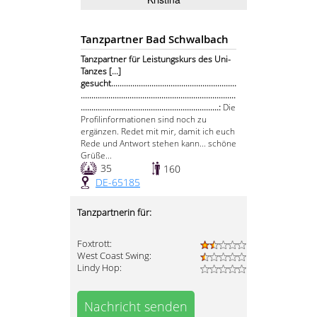
Tanzpartner Bad Schwalbach
Tanzpartner für Leistungskurs des Uni-
Tanzes [...]
gesucht...........................................................
.........................................................................
.................................................................:
Die
Profilinformationen sind noch zu
ergänzen. Redet mit mir, damit ich euch
Rede und Antwort stehen kann... schöne
Grüße...
35
160
DE-65185
Tanzpartnerin für:
Foxtrott:
West Coast Swing:
Lindy Hop:
Nachricht senden