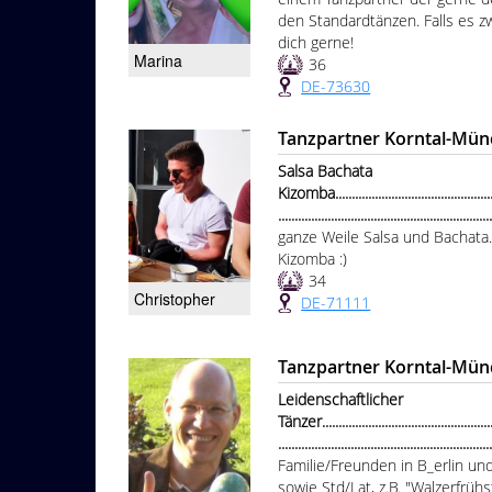
den Standardtänzen. Falls es z
dich gerne!
Marina
36
DE-73630
Tanzpartner Korntal-Mün
Salsa Bachata
Kizomba.....................................................
................................................................
ganze Weile Salsa und Bachata.
Kizomba :)
34
Christopher
DE-71111
Tanzpartner Korntal-Mün
Leidenschaftlicher
Tänzer.......................................................
...............................................................
Familie/Freunden in B_erlin un
sowie Std/Lat, z.B. "Walzerfrüh