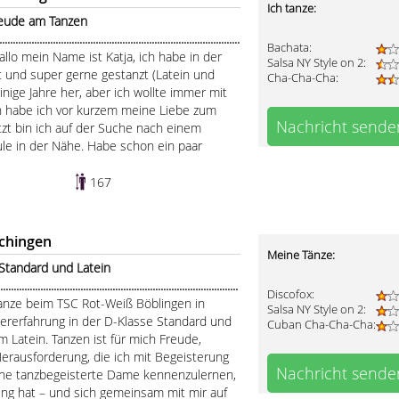
Ich tanze:
reude am Tanzen
........................................................................................
Bachata:
allo mein Name ist Katja, ich habe in der
Salsa NY Style on 2:
 und super gerne gestanzt (Latein und
Cha-Cha-Cha:
inige Jahre her, aber ich wollte immer mit
 habe ich vor kurzem meine Liebe zum
Nachricht sende
tzt bin ich auf der Suche nach einem
ule in der Nähe. Habe schon ein paar
167
chingen
Meine Tänze:
Standard und Latein
..........................................................................................
Discofox:
tanze beim TSC Rot-Weiß Böblingen in
Salsa NY Style on 2:
iererfahrung in der D-Klasse Standard und
Cuban Cha-Cha-Cha:
m Latein. Tanzen ist für mich Freude,
erausforderung, die ich mit Begeisterung
Nachricht sende
eine tanzbegeisterte Dame kennenzulernen,
ning hat – und sich gemeinsam mit mir auf