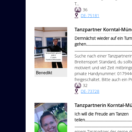
T...
36
DE-75181
Tanzpartner Korntal-Mün
Demnächst wieder auf ein Turn
gehen........................................................
...............................................................
Suche nach einer Tanzpartnerin
Breitensport Standard, du soll
motiviert und viel Zeit mitbrin
Benedikt
private Handynummer: 0179446
freigeschaltet. Bitte auch ein Pr
32
DE-73728
Tanzpartnerin Korntal-M
Ich will die Freude am Tanzen
teilen........................................................
...............................................................
einem Tanzpartner der gerne d