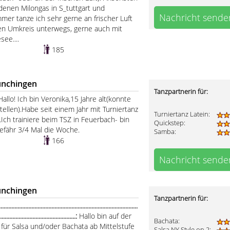
denen Milongas in S_tuttgart und
Nachricht sende
er tanze ich sehr gerne an frischer Luft
en Umkreis unterwegs, gerne auch mit
ee....
185
ünchingen
Tanzpartnerin für:
Hallo! Ich bin Veronika,15 Jahre alt(konnte
tellen).Habe seit einem Jahr mit Turniertanz
Turniertanz Latein:
.Ich trainiere beim TSZ in Feuerbach- bin
Quickstep:
efähr 3/4 Mal die Woche.
Samba:
166
Nachricht sende
ünchingen
Tanzpartnerin für:
..................................................................................
..................................................:
Hallo bin auf der
Bachata:
für Salsa und/oder Bachata ab Mittelstufe
Salsa NY Style on 2: