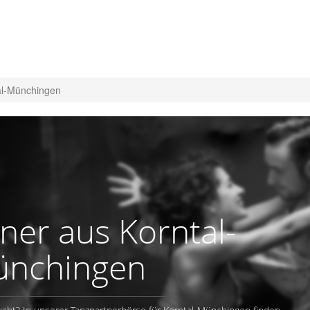
al-Münchingen
ner aus Korntal-
nchingen