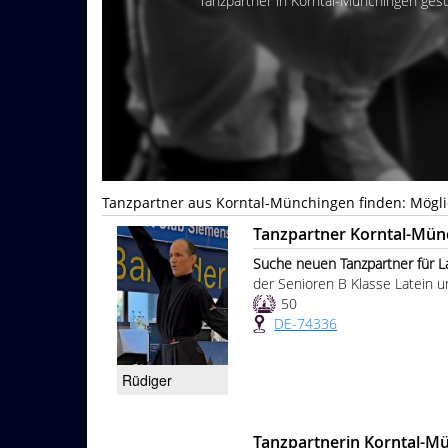
Tanzpartner in Korntal-Münchingen gesu
Tanzpartner aus Korntal-Münchingen finden: Mögli
Tanzpartner Korntal-Mün
Suche neuen Tanzpartner für Latei
der Senioren B Klasse Latein 
50
DE-74336
Rüdiger
Tanzpartnerin Korntal-M