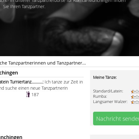
cht? In unserer Tanzpartnerbörse für Korntal-Münchingen finden
Sie Ihren Tanzpartner.
che Tanzpartnerinnen und Tanzpartner...
chingen
Meine Tänze:
n Turniertanz............:
Ich tanze zur Zeit in
und suche einen neue Tanzpartnerin
Standard/Latein:
187
Rumba:
Langsamer Walzer:
Nachricht sende
ünchingen