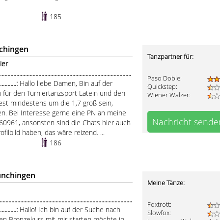
185
chingen
Tanzpartner für:
ier
.....................................................................................
Paso Doble:
.............:
Hallo liebe Damen, Bin auf der
Quickstep:
 für den Turniertanzsport Latein und den
Wiener Walzer:
test mindestens um die 1,7 groß sein,
gen. Bei Interesse gerne eine PN an meine
Nachricht sende
0961, ansonsten sind die Chats hier auch
ofilbild haben, das wäre reizend. ...
186
ünchingen
Meine Tänze:
.......................................................................................
Foxtrott:
.............:
Hallo! Ich bin auf der Suche nach
Slowfox:
en Bronzekurs mit mir starten möchte in