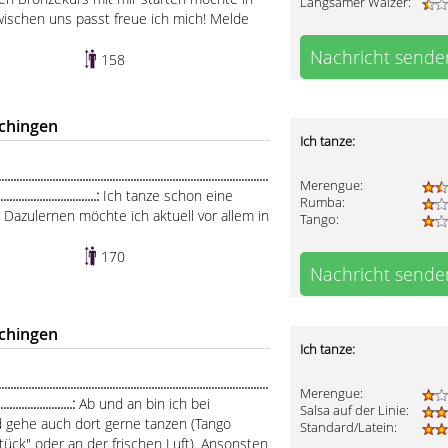
Langsamer Walzer:
wischen uns passt freue ich mich! Melde
Nachricht sende
158
chingen
Ich tanze:
....................................................................................
Merengue:
.................................:
Ich tanze schon eine
Rumba:
 Dazulernen möchte ich aktuell vor allem in
Tango:
170
Nachricht sende
chingen
Ich tanze:
......................................................................................
Merengue:
..........................:
Ab und an bin ich bei
Salsa auf der Linie:
d gehe auch dort gerne tanzen (Tango
Standard/Latein:
stück" oder an der frischen Luft). Ansonsten