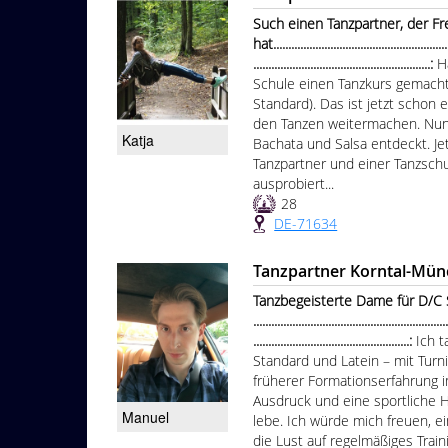
Such einen Tanzpartner, der F
hat............................................................
...........................................................:
H
Schule einen Tanzkurs gemacht
Standard). Das ist jetzt schon e
den Tanzen weitermachen. Nun
Katja
Bachata und Salsa entdeckt. Je
Tanzpartner und einer Tanzsch
ausprobiert...
28
DE-71634
Tanzpartner Korntal-Mün
Tanzbegeisterte Dame für D/C 
................................................................
....................................................:
Ich 
Standard und Latein – mit Turn
früherer Formationserfahrung i
Ausdruck und eine sportliche H
Manuel
lebe. Ich würde mich freuen, 
die Lust auf regelmäßiges Trai