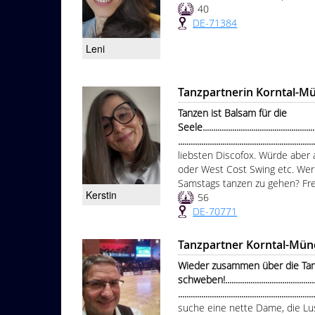
40
DE-71384
Leni
Tanzpartnerin Korntal-M
Tanzen ist Balsam für die
Seele.........................................................
...............................................................
liebsten Discofox. Würde aber 
oder West Cost Swing etc. Wer
Samstags tanzen zu gehen? Freu
Kerstin
56
DE-70771
Tanzpartner Korntal-Mün
Wieder zusammen über die Tan
schweben!..................................................
...............................................................
suche eine nette Dame, die Lus