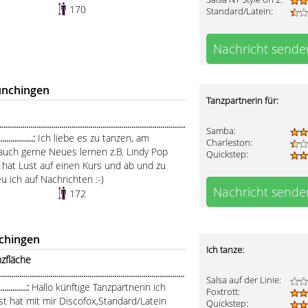
170
Standard/Latein:
Nachricht sende
ünchingen
Tanzpartnerin für:
......................................................................................
Samba:
..................:
Ich liebe es zu tanzen, am
Charleston:
auch gerne Neues lernen z.B. Lindy Pop
Quickstep:
 hat Lust auf einen Kurs und ab und zu
 ich auf Nachrichten :-)
Nachricht sende
172
chingen
Ich tanze:
zfläche
..................................................................................
Salsa auf der Linie:
...............:
Hallo künftige Tanzpartnerin ich
Foxtrott:
t hat mit mir Discofox,Standard/Latein
Quickstep: