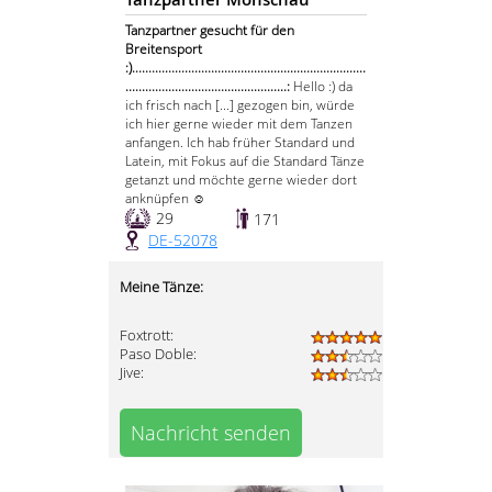
Tanzpartner gesucht für den
Breitensport
:).......................................................................
.................................................:
Hello :) da
ich frisch nach [...] gezogen bin, würde
ich hier gerne wieder mit dem Tanzen
anfangen. Ich hab früher Standard und
Latein, mit Fokus auf die Standard Tänze
getanzt und möchte gerne wieder dort
anknüpfen ☺️
29
171
DE-52078
Meine Tänze:
Foxtrott:
Paso Doble:
Jive:
Nachricht senden