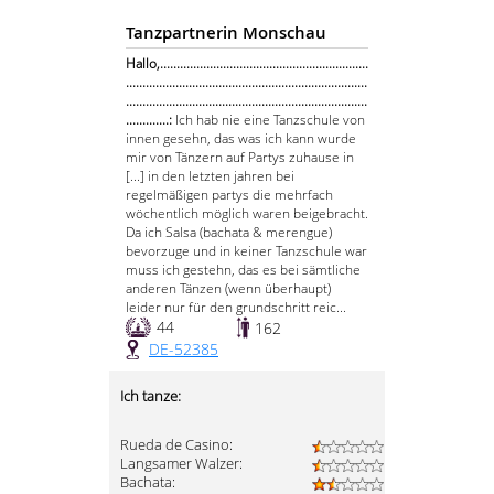
Tanzpartnerin Monschau
Hallo,...............................................................
.........................................................................
.........................................................................
.............:
Ich hab nie eine Tanzschule von
innen gesehn, das was ich kann wurde
mir von Tänzern auf Partys zuhause in
[...] in den letzten jahren bei
regelmäßigen partys die mehrfach
wöchentlich möglich waren beigebracht.
Da ich Salsa (bachata & merengue)
bevorzuge und in keiner Tanzschule war
muss ich gestehn, das es bei sämtliche
anderen Tänzen (wenn überhaupt)
leider nur für den grundschritt reic...
44
162
DE-52385
Ich tanze:
Rueda de Casino:
Langsamer Walzer:
Bachata: