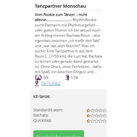
Tanzpartner Monschau
Vom Rookie zum Tänzer – nicht
alleine...........................:
RhythmRookie
sucht Partnerin mit Rhythmusgefühl –
oder gutem Humor Ich bin aktuell noch
am Anfang meiner Bachata-Reise – also
irgendwo zwischen „ich treffe den Takt“
und „war das jetzt Absicht?“ Was ich
suche: Eine Tanzpartnerin aus dem
Raum [...] (+50 km), die Lust hat, Bachata
zu lernen oder gerade damit gestartet
ist. Ohne Druck, ohne Perfektion – dafür
mit Spaß, ein bisschen Ehrgeiz und...
59
174
DE-52062
Ich tanze:
Standard/Latein:
Bachata:
Quickstep: