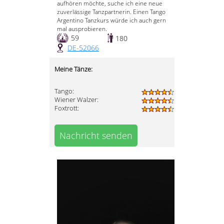
aufhören möchte, suche ich eine neue
zuverlässige Tanzpartnerin. Einen Tango
Argentino Tanzkurs würde ich auch gern
mal ausprobieren.
59
180
DE-52066
Meine Tänze:
Tango:
Wiener Walzer:
Foxtrott:
Nachricht senden