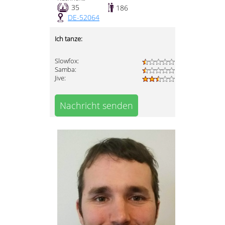
35
186
DE-52064
Ich tanze:
Slowfox:
Samba:
Jive:
Nachricht senden