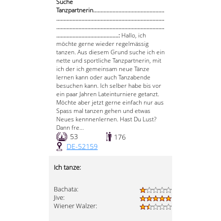
Suche
Tanzpartnerin................................................
.........................................................................
.........................................................................
..........................................:
Hallo, ich
möchte gerne wieder regelmässig
tanzen. Aus diesem Grund suche ich ein
nette und sportliche Tanzpartnerin, mit
ich der ich gemeinsam neue Tänze
lernen kann oder auch Tanzabende
besuchen kann. Ich selber habe bis vor
ein paar Jahren Lateinturniere getanzt.
Möchte aber jetzt gerne einfach nur aus
Spass mal tanzen gehen und etwas
Neues kennnenlernen. Hast Du Lust?
Dann fre...
53
176
DE-52159
Ich tanze:
Bachata:
Jive:
Wiener Walzer: