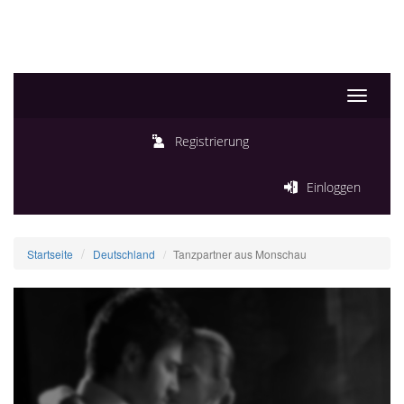
Toggle
navigati
Registrierung
Einloggen
Startseite
Deutschland
Tanzpartner aus Monschau