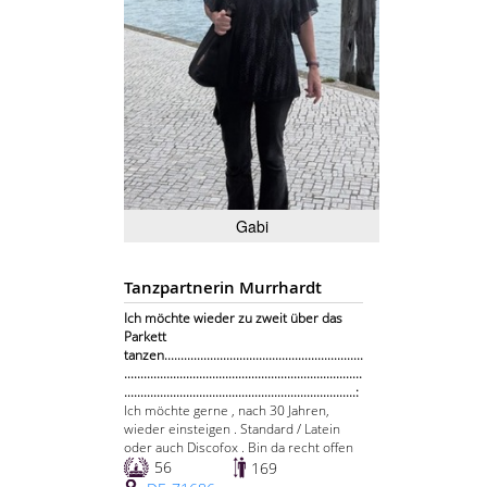
Gabi
Tanzpartnerin Murrhardt
Ich möchte wieder zu zweit über das
Parkett
tanzen.............................................................
.........................................................................
.......................................................................:
Ich möchte gerne , nach 30 Jahren,
wieder einsteigen . Standard / Latein
oder auch Discofox . Bin da recht offen
56
169