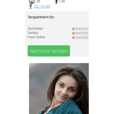
38
178
DE-74189
Tanzpartnerin für:
Quickstep:
Samba:
Paso Doble:
Nachricht senden