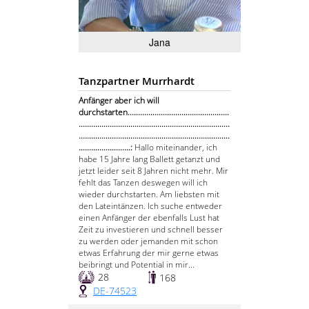
Jana
Tanzpartner Murrhardt
Anfänger aber ich will
durchstarten.................................................
.........................................................................
.........................................................................
.........................:
Hallo miteinander, ich
habe 15 Jahre lang Ballett getanzt und
jetzt leider seit 8 Jahren nicht mehr. Mir
fehlt das Tanzen deswegen will ich
wieder durchstarten. Am liebsten mit
den Lateintänzen. Ich suche entweder
einen Anfänger der ebenfalls Lust hat
Zeit zu investieren und schnell besser
zu werden oder jemanden mit schon
etwas Erfahrung der mir gerne etwas
beibringt und Potential in mir...
28
168
DE-74523