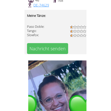
46
168
DE-74629
Meine Tänze:
Paso Doble:
Tango:
Slowfox:
Nachricht senden