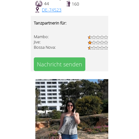
44
160
DE-74523
Tanzpartnerin für:
Mambo:
Jive:
Bossa Nova:
Nachricht senden