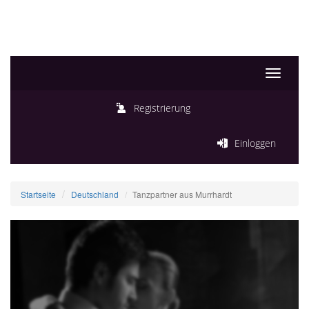
Toggle
navigati
Registrierung
Einloggen
Startseite
Deutschland
Tanzpartner aus Murrhardt