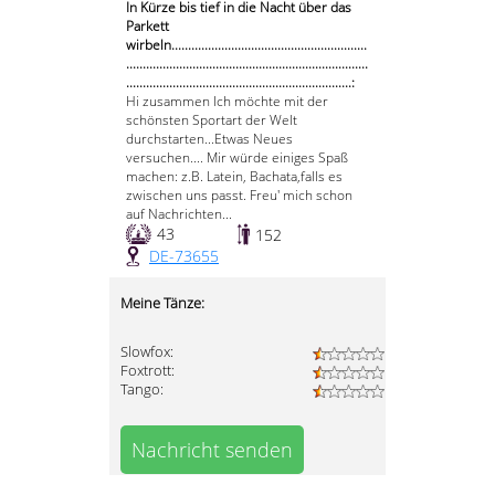
In Kürze bis tief in die Nacht über das
Parkett
wirbeln...........................................................
.........................................................................
....................................................................:
Hi zusammen Ich möchte mit der
schönsten Sportart der Welt
durchstarten...Etwas Neues
versuchen.... Mir würde einiges Spaß
machen: z.B. Latein, Bachata,falls es
zwischen uns passt. Freu' mich schon
auf Nachrichten...
43
152
DE-73655
Meine Tänze:
Slowfox:
Foxtrott:
Tango:
Nachricht senden