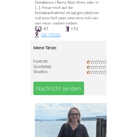
Ostlabkreis / Rems-Murr-Kreis oder in
[...]. Freue mich auf die
Kontaktaufnahme! elt (at) gmx (dot) net .
null-eins-fünf-zwei-zwei-eins-null-vier-
vier-neun -sieben-sieben .
47
173
DE-73525
Meine Tänze:
Foxtrott:
Quickstep:
Slowfox:
Nachricht senden